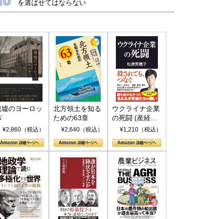
を選ばせてはならない
国にも理解してほしい「極東
ホルムズ海峡危機で加速したエ
廃墟のヨーロッ
北方領土を知る
ウクライナ企業
905年体制」における日米韓安
ネルギー転換が「中国依存」に
パ
ための63章
の死闘 (産経セ
レクト S 039)
保障協力の意味
行き着くリスク
¥2,860（税込）
¥2,640（税込）
¥1,210（税込）
和泰明
小山堅
6年5月15日
2026年5月14日