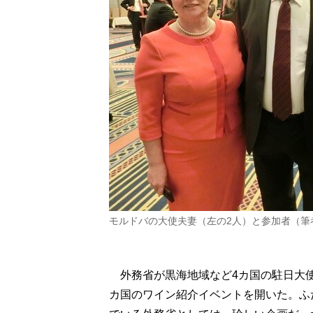
モルドバの大使夫妻（左の2人）と参加者（筆
外務省が黒海地域など4カ国の駐日大使
カ国のワイン紹介イベントを開いた。ふ