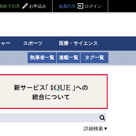
初めての方
お申込み
会員の方
ログイン
チャー
スポーツ
医療・サイエンス
執筆者一覧
連載一覧
タグ一覧
詳細検索▼