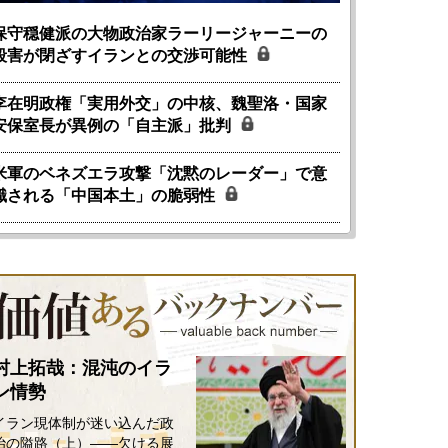
保守穏健派の大物政治家ラーリージャーニーの
殺害が閉ざすイランとの交渉可能性
李在明政権「実用外交」の中核、魏聖洛・国家
安保室長が異例の「自主派」批判
米軍のベネズエラ攻撃「沈黙のレーダー」で意
識される「中国本土」の脆弱性
村上拓哉：混沌のイラ
ン情勢
イラン現体制が迷い込んだ政
治の隘路（上）――欠ける展