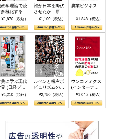
地政学理論で読
誰が日本を降伏
農業ビジネス
む多極化する世
させたか 原爆
界：トランプと
投下、ソ連参
¥1,870（税込）
¥1,100（税込）
¥1,848（税込）
RICSの挑戦
戦、そして聖断
(PHP新書)
古典に学ぶ現代
ルペンと極右ポ
ウンコノミクス
世界 (日経プレ
ピュリズムの時
(インターナシ
ミアシリーズ)
代：〈ヤヌス〉
ョナル新書)
¥1,210（税込）
¥2,750（税込）
¥1,045（税込）
の二つの顔