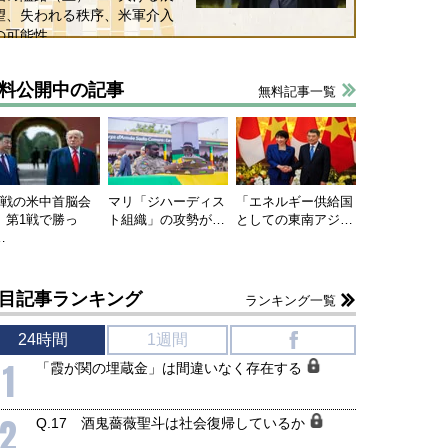
望、失われる秩序、米軍介入
の可能性
料公開中の記事
無料記事一覧
連戦の米中首脳会
マリ「ジハーディス
「エネルギー供給国
、第1戦で勝っ
ト組織」の攻勢が…
としての東南アジ…
…
目記事ランキング
ランキング一覧
24時間
1週間
f
1
「霞が関の埋蔵金」は間違いなく存在する
2
Q.17 酒鬼薔薇聖斗は社会復帰しているか