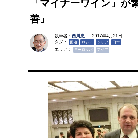
「マイナーワイン」が
善」
執筆者：
西川恵
2017年4月21日
タグ：
国連
ロシア
シリア
日本
エリア：
ヨーロッパ
アジア