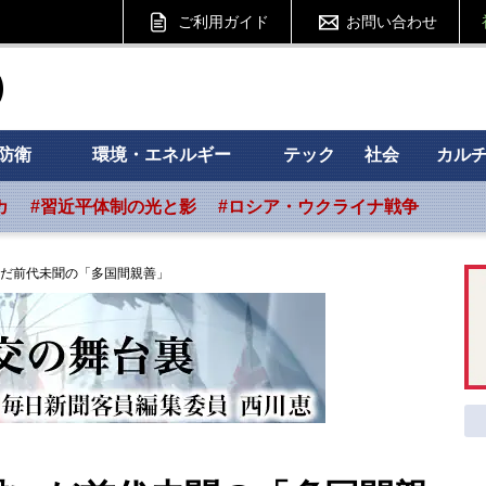
ご利用ガイド
お問い合わせ
ht フォーサイト
防衛
環境・エネルギー
テック
社会
カル
カ
#習近平体制の光と影
#ロシア・ウクライナ戦争
だ前代未聞の「多国間親善」