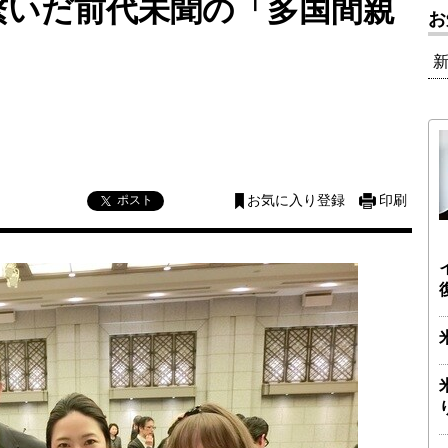
繋いだ前代未聞の「多国間親
お
ポスト
お気に入り登録
印刷