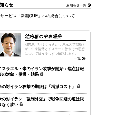
知らせ
お知らせ一覧
新サービス「新潮QUE」への統合について
池内恵の中東通信
池内恵（いけうちさとし 東京大学教授）
が、中東情勢とイスラーム教やその思想
について日々少しずつ解説します。
一覧
イスラエル・米のイラン攻撃が開始：焦点は報
復の対象・規模・効果
米の対イラン攻撃の期限は「増派コスト」
米の対イラン「強制外交」で戦争回避の道は限
りなく狭い