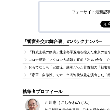
フォーサイト最新記
「饗宴外交の舞台裏」のバックナンバー
「権威主義の祭典」北京冬季五輪を控えた東京の使
コロナ感染「マクロン大統領」直前「2つの会食」
おもてなしも「安倍流」継承だった菅首相の「初饗
「豪華・象徴性」で米・台湾連携強化を演出した「
執筆者プロフィール
西川恵（にしかわめぐみ）