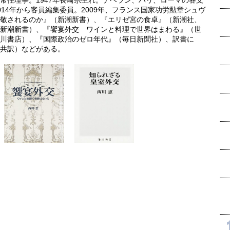
常任理事。1947年長崎県生れ。テヘラン、パリ、ローマの各支
14年から客員編集委員。2009年、フランス国家功労勲章シュヴ
敬されるのか』（新潮新書）、『エリゼ宮の食卓』（新潮社、
新潮新書）、『饗宴外交 ワインと料理で世界はまわる』（世
川書店）、『国際政治のゼロ年代』（毎日新聞社）、訳書に
共訳）などがある。