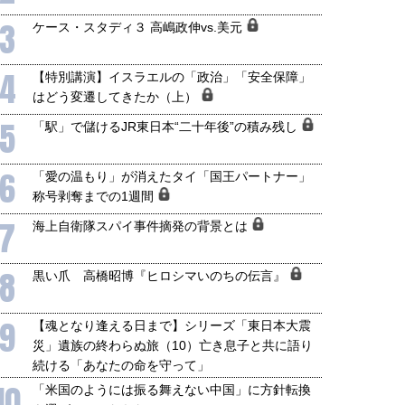
3
ケース・スタディ３ 高嶋政伸vs.美元
4
【特別講演】イスラエルの「政治」「安全保障」
はどう変遷してきたか（上）
5
「駅」で儲けるJR東日本“二十年後”の積み残し
6
「愛の温もり」が消えたタイ「国王パートナー」
称号剥奪までの1週間
7
海上自衛隊スパイ事件摘発の背景とは
8
黒い爪 高橋昭博『ヒロシマいのちの伝言』
9
【魂となり逢える日まで】シリーズ「東日本大震
災」遺族の終わらぬ旅（10）亡き息子と共に語り
続ける「あなたの命を守って」
10
「米国のようには振る舞えない中国」に方針転換