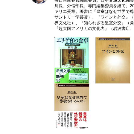
毎日新聞客員編集委員。日本交通文化協会
局長、外信部長、専門編集委員を経て、20
ァリエ受章。著書に『皇室はなぜ世界で尊
サントリー学芸賞）、『ワインと外交』（
界文化社）、『知られざる皇室外交』（角
『超大国アメリカの文化力』（岩波書店、