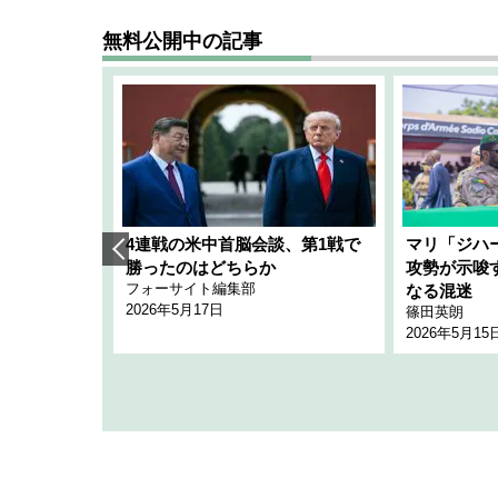
無料公開中の記事
艦隊」構想
4連戦の米中首脳会談、第1戦で
マリ「ジハ
「空白」
勝ったのはどちらか
攻勢が示唆
フォーサイト編集部
のか
なる混迷
2026年5月17日
篠田英朗
2026年5月15