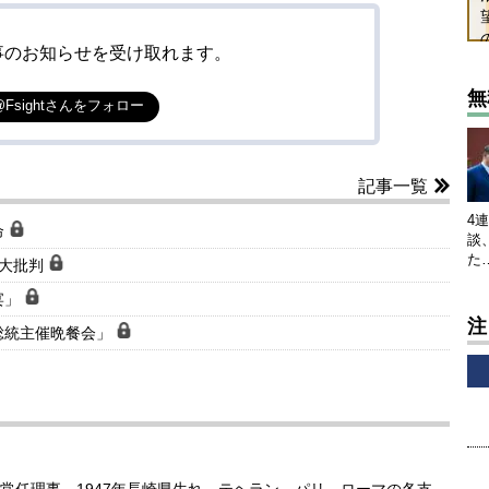
事のお知らせを受け取れます。
無
@Fsightさんをフォロー
記事一覧
4
命
談
た
で大批判
宴」
注
総統主催晩餐会」