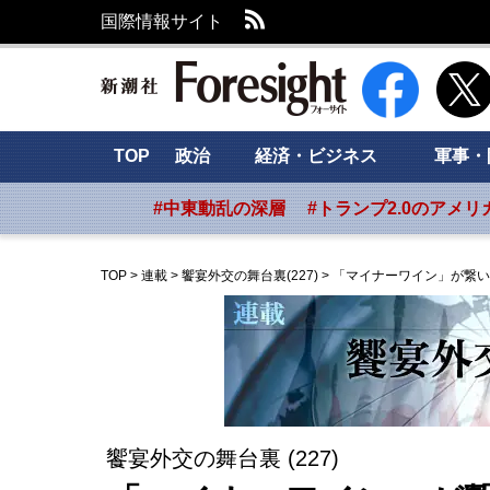
RSS
国際情報サイト
新潮社 Foresig
TOP
政治
経済・ビジネス
軍事・
#中東動乱の深層
#トランプ2.0のアメリ
TOP
>
連載
>
饗宴外交の舞台裏(227)
>
「マイナーワイン」が繋い
饗宴外交の舞台裏 (227)