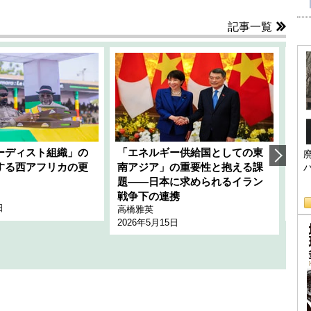
記事一覧
ーディスト組織」の
「エネルギー供給国としての東
韓
する西アフリカの更
南アジア」の重要性と抱える課
1
題――日本に求められるイラン
全
千々
戦争下の連携
日
202
高橋雅英
2026年5月15日