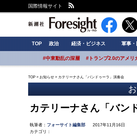
RSS
国際情報サイト
新潮社 Foresig
TOP
政治
経済・ビジネス
軍事・
#中東動乱の深層
#トランプ2.0のアメリ
TOP
>
お知らせ
>
カテリーナさん「バンドゥーラ」演奏会
お
カテリーナさん「バン
執筆者：
フォーサイト編集部
2017年11月16日
カテゴリ：