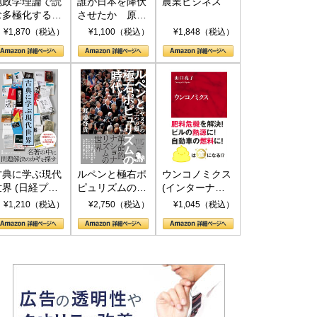
地政学理論で読
誰が日本を降伏
農業ビジネス
む多極化する世
させたか 原爆
界：トランプと
投下、ソ連参
¥1,870（税込）
¥1,100（税込）
¥1,848（税込）
RICSの挑戦
戦、そして聖断
(PHP新書)
古典に学ぶ現代
ルペンと極右ポ
ウンコノミクス
世界 (日経プレ
ピュリズムの時
(インターナシ
ミアシリーズ)
代：〈ヤヌス〉
ョナル新書)
¥1,210（税込）
¥2,750（税込）
¥1,045（税込）
の二つの顔