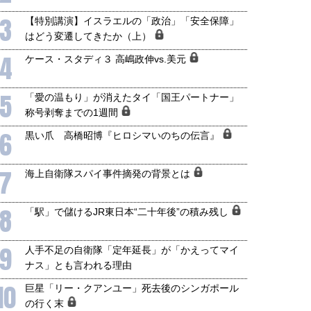
3
【特別講演】イスラエルの「政治」「安全保障」
はどう変遷してきたか（上）
4
ケース・スタディ３ 高嶋政伸vs.美元
5
「愛の温もり」が消えたタイ「国王パートナー」
称号剥奪までの1週間
6
黒い爪 高橋昭博『ヒロシマいのちの伝言』
7
海上自衛隊スパイ事件摘発の背景とは
8
「駅」で儲けるJR東日本“二十年後”の積み残し
9
人手不足の自衛隊「定年延長」が「かえってマイ
ナス」とも言われる理由
10
巨星「リー・クアンユー」死去後のシンガポール
の行く末