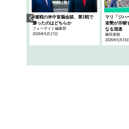
艦隊」構想
4連戦の米中首脳会談、第1戦で
マリ「ジハ
「空白」
勝ったのはどちらか
攻勢が示唆
フォーサイト編集部
のか
なる混迷
2026年5月17日
篠田英朗
2026年5月15