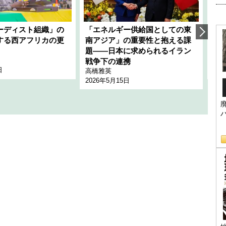
ーディスト組織」の
「エネルギー供給国としての東
韓
する西アフリカの更
南アジア」の重要性と抱える課
1
題――日本に求められるイラン
全
千々
戦争下の連携
日
202
高橋雅英
2026年5月15日