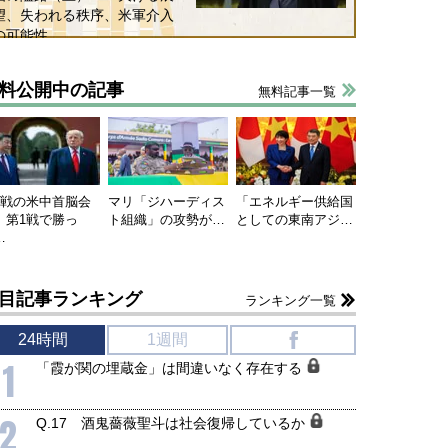
望、失われる秩序、米軍介入
の可能性
料公開中の記事
無料記事一覧
連戦の米中首脳会
マリ「ジハーディス
「エネルギー供給国
、第1戦で勝っ
ト組織」の攻勢が…
としての東南アジ…
…
目記事ランキング
ランキング一覧
24時間
1週間
f
1
「霞が関の埋蔵金」は間違いなく存在する
2
Q.17 酒鬼薔薇聖斗は社会復帰しているか