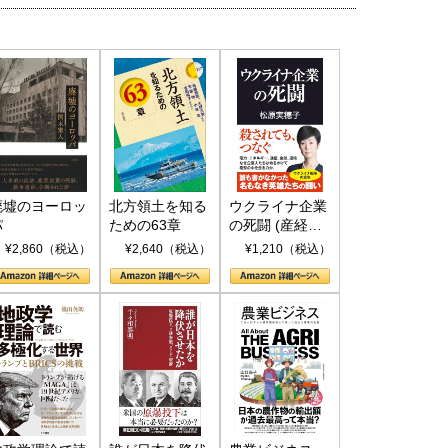
国にも理解してほしい「極東
ホルムズ海峡危機で加速したエ
905年体制」における日米韓安
ネルギー転換が「中国依存」に
保障協力の意味
行き着くリスク
和泰明
小山堅
6年5月15日
2026年5月14日
廃墟のヨーロッ
北方領土を知る
ウクライナ企業
パ
ための63章
の死闘 (産経セ
レクト S 039)
¥2,860（税込）
¥2,640（税込）
¥1,210（税込）