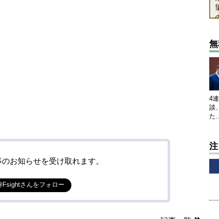
無
4
談
た
注
事のお知らせを受け取れます。
@Fsightさんをフォロー