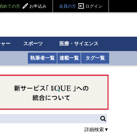
初めての方
お申込み
会員の方
ログイン
チャー
スポーツ
医療・サイエンス
執筆者一覧
連載一覧
タグ一覧
詳細検索▼