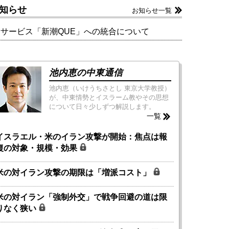
知らせ
お知らせ一覧
新サービス「新潮QUE」への統合について
池内恵の中東通信
池内恵（いけうちさとし 東京大学教授）
が、中東情勢とイスラーム教やその思想
について日々少しずつ解説します。
一覧
イスラエル・米のイラン攻撃が開始：焦点は報
復の対象・規模・効果
米の対イラン攻撃の期限は「増派コスト」
米の対イラン「強制外交」で戦争回避の道は限
りなく狭い