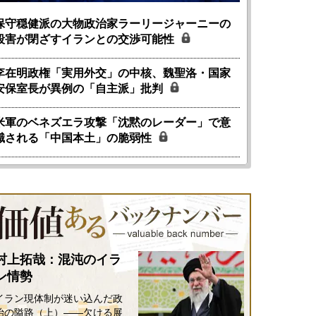
保守穏健派の大物政治家ラーリージャーニーの
殺害が閉ざすイランとの交渉可能性
李在明政権「実用外交」の中核、魏聖洛・国家
安保室長が異例の「自主派」批判
米軍のベネズエラ攻撃「沈黙のレーダー」で意
識される「中国本土」の脆弱性
村上拓哉：混沌のイラ
ン情勢
イラン現体制が迷い込んだ政
治の隘路（上）――欠ける展