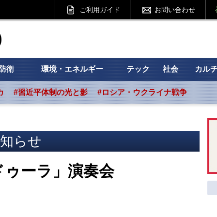
ご利用ガイド
お問い合わせ
ht フォーサイト
防衛
環境・エネルギー
テック
社会
カル
カ
#習近平体制の光と影
#ロシア・ウクライナ戦争
知らせ
ドゥーラ」演奏会