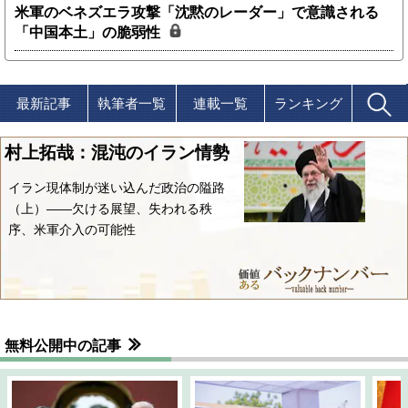
米軍のベネズエラ攻撃「沈黙のレーダー」で意識される
「中国本土」の脆弱性
最新記事
執筆者一覧
連載一覧
ランキング
村上拓哉：混沌のイラン情勢
イラン現体制が迷い込んだ政治の隘路
（上）――欠ける展望、失われる秩
序、米軍介入の可能性
無料公開中の記事