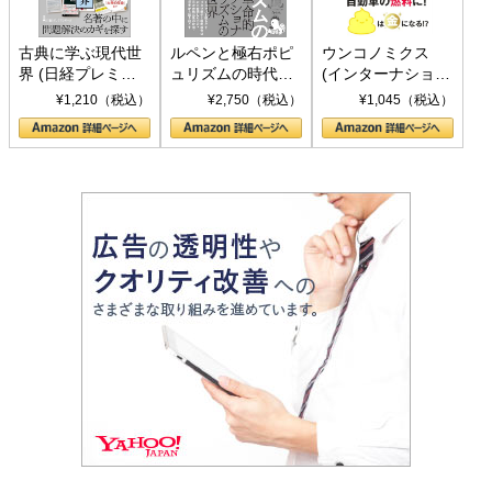
古典に学ぶ現代世
ルペンと極右ポピ
ウンコノミクス
界 (日経プレミア
ュリズムの時代：
(インターナショナ
シリーズ)
〈ヤヌス〉の二つ
ル新書)
¥1,210（税込）
¥2,750（税込）
¥1,045（税込）
の顔