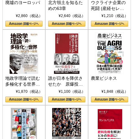
廃墟のヨーロッパ
北方領土を知るた
ウクライナ企業の
めの63章
死闘 (産経セレク
ト S 039)
¥2,860（税込）
¥2,640（税込）
¥1,210（税込）
地政学理論で読む
誰が日本を降伏さ
農業ビジネス
多極化する世界：
せたか 原爆投
トランプとBRICS
下、ソ連参戦、そ
¥1,870（税込）
¥1,100（税込）
¥1,848（税込）
の挑戦
して聖断 (PHP新
書)