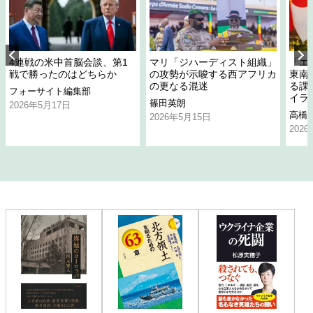
4連戦の米中首脳会談、第1
マリ「ジハーディスト組織」
「エ
戦で勝ったのはどちらか
の攻勢が示唆する西アフリカ
東南
の更なる混迷
る課
フォーサイト編集部
イラ
篠田英朗
2026年5月17日
高橋
2026年5月15日
202