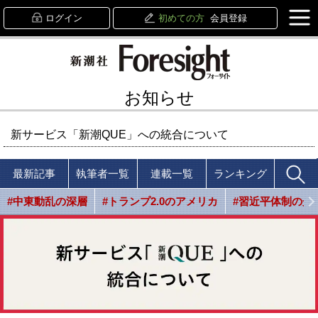
ログイン
初めての方
会員登録
お知らせ
新サービス「新潮QUE」への統合について
最新記事
執筆者一覧
連載一覧
ランキング
#中東動乱の深層
#トランプ2.0のアメリカ
#習近平体制の光