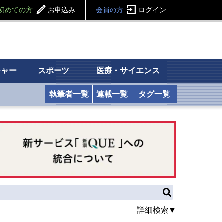
初めての方
お申込み
会員の方
ログイン
チャー
スポーツ
医療・サイエンス
執筆者一覧
連載一覧
タグ一覧
詳細検索▼