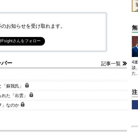
事のお知らせを受け取れます。
無
@Fsightさんをフォロー
4
ンバー
記事一覧
談
た
と「蘇我氏」
注
られた「出雲」
ヲ」なのか