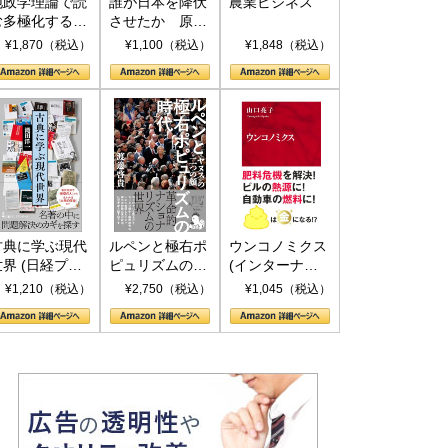
地政学理論で読
誰が日本を降伏
農業ビジネス
む多極化する世
させたか 原爆
界：トランプと
投下、ソ連参
¥1,870（税込）
¥1,100（税込）
¥1,848（税込）
RICSの挑戦
戦、そして聖断
(PHP新書)
古典に学ぶ現代
ルペンと極右ポ
ウンコノミクス
世界 (日経プレ
ピュリズムの時
(インターナシ
ミアシリーズ)
代：〈ヤヌス〉
ョナル新書)
¥1,210（税込）
¥2,750（税込）
¥1,045（税込）
の二つの顔