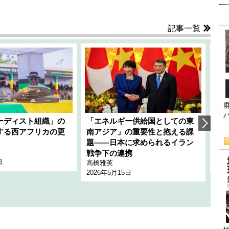
記事一覧
ーディスト組織」の
「エネルギー供給国としての東
韓
する西アフリカの更
南アジア」の重要性と抱える課
1
題――日本に求められるイラン
全
千々
戦争下の連携
日
202
高橋雅英
2026年5月15日