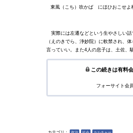
東風（こち）吹かば にほひおこせよ
実際には左遷などという生やさしい話
（えのきでら、浄妙院）に軟禁され、体を
言っていい。また4人の息子は、土佐、
この続きは有料
フォーサイト会
カテゴリ：
政治
社会
カルチャー