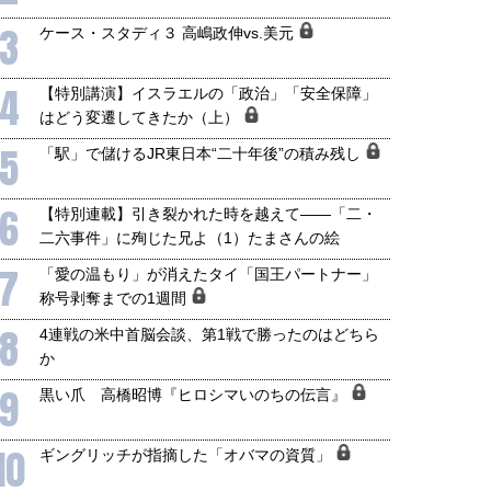
3
ケース・スタディ３ 高嶋政伸vs.美元
4
【特別講演】イスラエルの「政治」「安全保障」
はどう変遷してきたか（上）
5
「駅」で儲けるJR東日本“二十年後”の積み残し
6
【特別連載】引き裂かれた時を越えて――「二・
二六事件」に殉じた兄よ（1）たまさんの絵
7
「愛の温もり」が消えたタイ「国王パートナー」
称号剥奪までの1週間
8
4連戦の米中首脳会談、第1戦で勝ったのはどちら
か
9
黒い爪 高橋昭博『ヒロシマいのちの伝言』
10
ギングリッチが指摘した「オバマの資質」