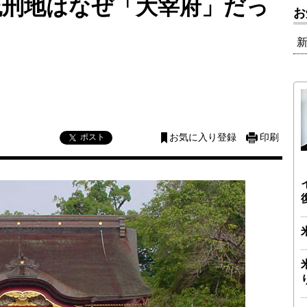
流刑地はなぜ「大宰府」だっ
お
ポスト
お気に入り登録
印刷