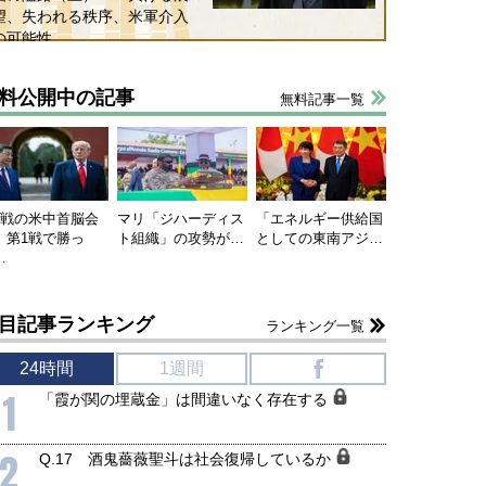
望、失われる秩序、米軍介入
の可能性
料公開中の記事
無料記事一覧
連戦の米中首脳会
マリ「ジハーディス
「エネルギー供給国
、第1戦で勝っ
ト組織」の攻勢が…
としての東南アジ…
…
目記事ランキング
ランキング一覧
24時間
1週間
f
1
「霞が関の埋蔵金」は間違いなく存在する
2
Q.17 酒鬼薔薇聖斗は社会復帰しているか