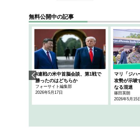
無料公開中の記事
艦隊」構想
4連戦の米中首脳会談、第1戦で
マリ「ジハ
「空白」
勝ったのはどちらか
攻勢が示唆
フォーサイト編集部
のか
なる混迷
2026年5月17日
篠田英朗
2026年5月15