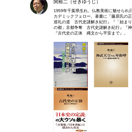
関裕二（せきゆうじ）
1959年千葉県生れ。仏教美術に魅せら
カデミックフェロー。著書に『藤原氏の正
巡礼の道 古代史謎解き紀行』『「始まり
の都」京都争奪 古代史謎解き紀行』『神武
『古代史の正体 縄文から平安まで』。