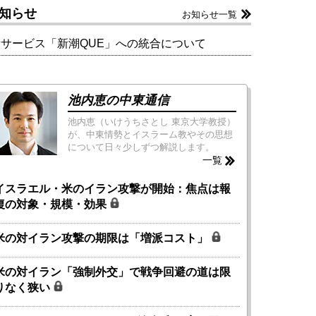
知らせ
お知らせ一覧
新サービス「新潮QUE」への統合について
池内恵の中東通信
池内恵（いけうちさとし 東京大学教授）
が、中東情勢とイスラーム教やその思想
について日々少しずつ解説します。
一覧
イスラエル・米のイラン攻撃が開始：焦点は報
復の対象・規模・効果
米の対イラン攻撃の期限は「増派コスト」
米の対イラン「強制外交」で戦争回避の道は限
りなく狭い