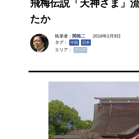
飛梅伝説「天神さま」
たか
執筆者：
関裕二
2018年2月9日
タグ：
中国
日本
エリア：
アジア