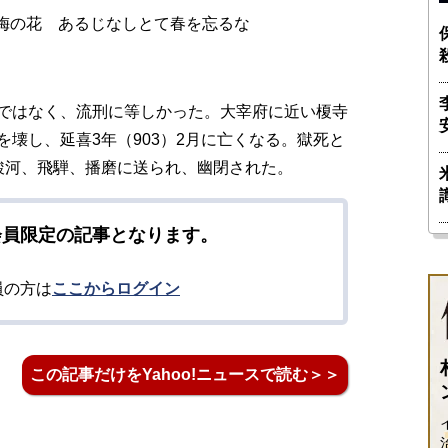
梅の花 あるじなしとて春を忘るな
ではなく、流刑に等しかった。大宰府に近い榎寺
壊し、延喜3年（903）2月に亡くなる。獄死と
駿河、飛騨、播磨に送られ、幽閉された。
会員限定の記事となります。
員の方は
ここからログイン
この記事だけをYahoo!ニュースで読む＞＞