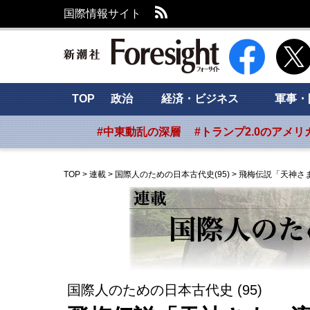
RSS
国際情報サイト
新潮社 Foresig
TOP
政治
経済・ビジネス
軍事・
#中東動乱の深層
#トランプ2.0のアメリ
TOP
>
連載
>
国際人のための日本古代史(95)
>
飛梅伝説「天神さ
国際人のための日本古代史 (95)