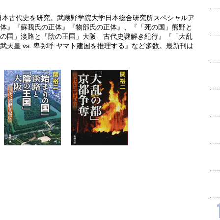
れ日本古代史を研究。武蔵野学院大学日本総合研究所スペシャルア
体』『蘇我氏の正体』『物部氏の正体』、『「死の国」熊野と
の国」淡路と「陰の王国」大阪 古代史謎解き紀行』『「大乱
天皇 vs. 卑弥呼 ヤマト建国を推理する』など多数。最新刊は