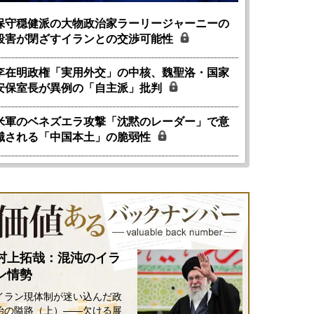
保守穏健派の大物政治家ラーリージャーニーの
殺害が閉ざすイランとの交渉可能性
李在明政権「実用外交」の中核、魏聖洛・国家
安保室長が異例の「自主派」批判
米軍のベネズエラ攻撃「沈黙のレーダー」で意
識される「中国本土」の脆弱性
村上拓哉：混沌のイラ
ン情勢
イラン現体制が迷い込んだ政
治の隘路（上）――欠ける展