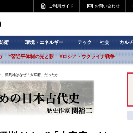
ご利用ガイド
お問い合わせ
ht フォーサイト
防衛
環境・エネルギー
テック
社会
カル
カ
#習近平体制の光と影
#ロシア・ウクライナ戦争
ま」流刑地はなぜ「大宰府」だったか