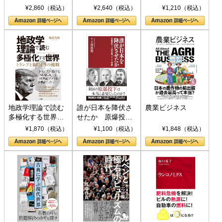
ト S 039)
¥2,860（税込）
¥2,640（税込）
¥1,210（税込）
地政学理論で読む
誰が日本を降伏さ
農業ビジネス
多極化する世界：
せたか 原爆投
トランプとBRICS
下、ソ連参戦、そ
¥1,870（税込）
¥1,100（税込）
¥1,848（税込）
の挑戦
して聖断 (PHP新
書)