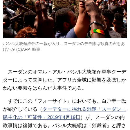
バシル大統領辞任の一報が入り、スーダンのデモ隊は歓喜の声をあ
げたが (C)AFP=時事
スーダンのオマル・アル・バシル大統領が軍事クーデ
ターによって失脚した。アフリカ全域に影響を及ぼしか
ねない要素をはらんだ大事件である。
すでにこの『フォーサイト』においても、白戸圭一氏
が紹介している（
クーデターに揺れる混迷「スーダン」
民主化の「可能性」2019年4月19日
）が、スーダンの内
政事情は複雑である。バシル大統領は「独裁者」と評さ