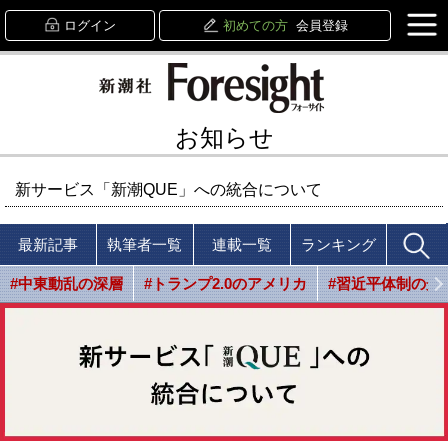
ログイン
初めての方
会員登録
お知らせ
新サービス「新潮QUE」への統合について
最新記事
執筆者一覧
連載一覧
ランキング
#中東動乱の深層
#トランプ2.0のアメリカ
#習近平体制の光