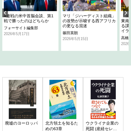
4連戦の米中首脳会談、第1
マリ「ジハーディスト組織」
「エ
戦で勝ったのはどちらか
の攻勢が示唆する西アフリカ
東南
の更なる混迷
る課
フォーサイト編集部
イラ
篠田英朗
2026年5月17日
高橋
2026年5月15日
202
廃墟のヨーロッパ
北方領土を知るた
ウクライナ企業の
めの63章
死闘 (産経セレク