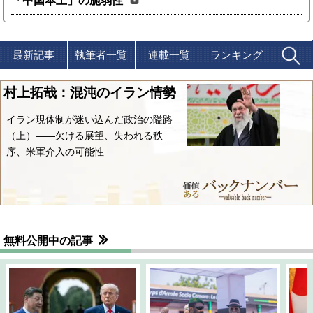
「中国本土」の脆弱性
最新記事
執筆者一覧
連載一覧
ランキング
村上拓哉：混沌のイラン情勢
イラン現体制が迷い込んだ政治の隘路
（上）――欠ける展望、失われる秩
序、米軍介入の可能性
無料公開中の記事