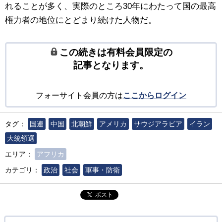
れることが多く、実際のところ30年にわたって国の最高
権力者の地位にとどまり続けた人物だ。
この続きは有料会員限定の
記事となります。
フォーサイト会員の方は
ここからログイン
タグ：
国連
中国
北朝鮮
アメリカ
サウジアラビア
イラン
大統領選
エリア：
アフリカ
カテゴリ：
政治
社会
軍事・防衛
ポスト