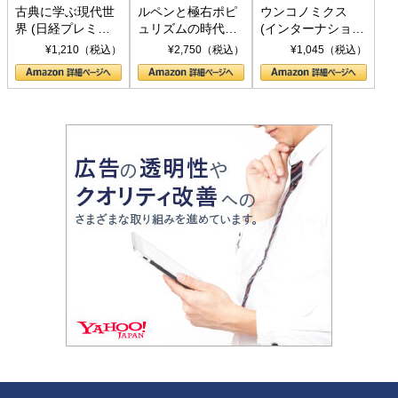
古典に学ぶ現代世
ルペンと極右ポピ
ウンコノミクス
界 (日経プレミア
ュリズムの時代：
(インターナショナ
シリーズ)
〈ヤヌス〉の二つ
ル新書)
¥1,210（税込）
¥2,750（税込）
¥1,045（税込）
の顔