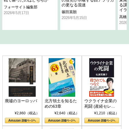
戦で勝ったのはどちらか
の攻勢が示唆する西アフリカ
東南
の更なる混迷
る課
フォーサイト編集部
イラ
篠田英朗
2026年5月17日
高橋
2026年5月15日
202
廃墟のヨーロッパ
北方領土を知るた
ウクライナ企業の
めの63章
死闘 (産経セレク
ト S 039)
¥2,860（税込）
¥2,640（税込）
¥1,210（税込）