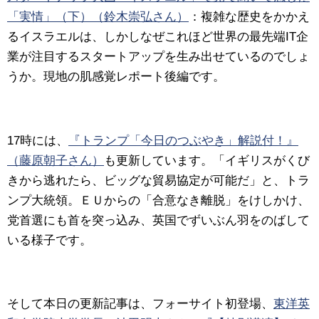
「実情」（下）（鈴木崇弘さん）
：複雑な歴史をかかえ
るイスラエルは、しかしなぜこれほど世界の最先端IT企
業が注目するスタートアップを生み出せているのでしょ
うか。現地の肌感覚レポート後編です。
17時には、
『トランプ「今日のつぶやき」解説付！』
（藤原朝子さん）
も更新しています。「イギリスがくび
きから逃れたら、ビッグな貿易協定が可能だ」と、トラ
ンプ大統領。ＥＵからの「合意なき離脱」をけしかけ、
党首選にも首を突っ込み、英国でずいぶん羽をのばして
いる様子です。
そして本日の更新記事は、フォーサイト初登場、
東洋英