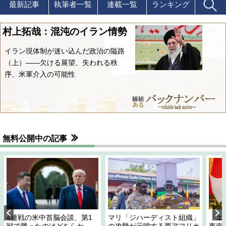
最新記事
執筆者一覧
連載一覧
ランキング
村上拓哉：混沌のイラン情勢
イラン現体制が迷い込んだ政治の隘路
（上）――欠ける展望、失われる秩
序、米軍介入の可能性
無料公開中の記事
4連戦の米中首脳会談、第1
マリ「ジハーディスト組織」
「エ