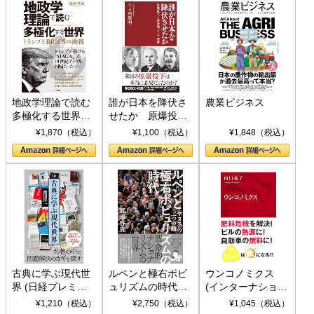
地政学理論で読む
誰が日本を降伏さ
農業ビジネス
多極化する世界：
せたか 原爆投
トランプとBRICS
下、ソ連参戦、そ
¥1,870（税込）
¥1,100（税込）
¥1,848（税込）
の挑戦
して聖断 (PHP新
書)
古典に学ぶ現代世
ルペンと極右ポピ
ウンコノミクス
界 (日経プレミア
ュリズムの時代：
(インターナショナ
シリーズ)
〈ヤヌス〉の二つ
ル新書)
¥1,210（税込）
¥2,750（税込）
¥1,045（税込）
の顔