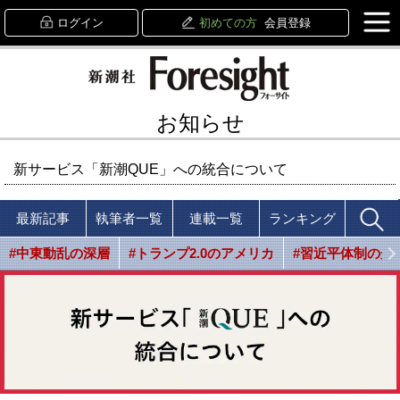
ログイン
初めての方
会員登録
お知らせ
新サービス「新潮QUE」への統合について
最新記事
執筆者一覧
連載一覧
ランキング
#中東動乱の深層
#トランプ2.0のアメリカ
#習近平体制の光