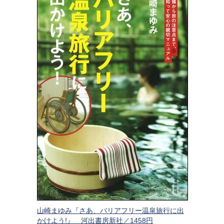
山崎まゆみ『さあ、バリアフリー温泉旅行に出
かけよう!』 河出書房新社／1458円