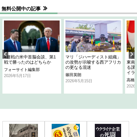
無料公開中の記事
4連戦の米中首脳会談、第1
マリ「ジハーディスト組織」
「エ
戦で勝ったのはどちらか
の攻勢が示唆する西アフリカ
東南
の更なる混迷
る課
フォーサイト編集部
イラ
篠田英朗
2026年5月17日
高橋
2026年5月15日
202