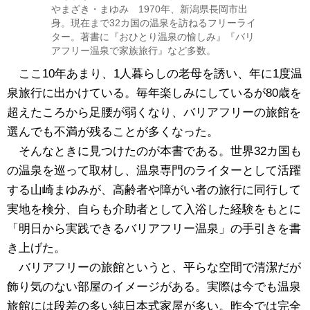
やまざき・まゆみ 1970年、新潟県長岡市出
身。現在まで32カ国の温泉を訪ねるフリーライ
ター。著書に『おひとり温泉の愉しみ』『バリ
アフリー温泉で家族旅行』など多数。
ここ10年あまり、1人暮らしの老母を誘い、年に1度温
泉旅行に出かけている。毎年楽しみにしているが80歳を
超えたころから足腰が弱くなり、バリアフリーの旅館を
選んでも不満が残ることが多くなった。
そんなときに見つけたのが本書である。世界32カ国も
の温泉を巡って取材し、温泉専門のライターとして活躍
する山崎まゆみが、高齢者や障がい者の旅行に同行して
実地を検分、自らも介助者として入浴した経験をもとに
「明日から実践できるバリアフリー温泉」の手引きを書
き上げた。
バリアフリーの旅館というと、平らな空間で清潔だが
飾り気のない部屋のイメージがある。実際は今でも温泉
旅館には段差の多い純日本式家屋が多い。昨今では完全