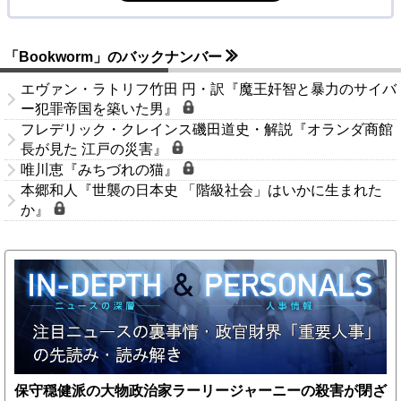
「Bookworm」のバックナンバー
エヴァン・ラトリフ竹田 円・訳『魔王奸智と暴力のサイバ
ー犯罪帝国を築いた男』
フレデリック・クレインス磯田道史・解説『オランダ商館
長が見た 江戸の災害』
唯川恵『みちづれの猫』
本郷和人『世襲の日本史 「階級社会」はいかに生まれた
か』
保守穏健派の大物政治家ラーリージャーニーの殺害が閉ざ