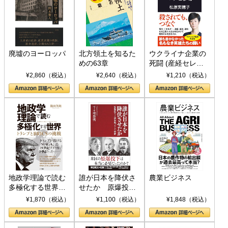
廃墟のヨーロッパ
北方領土を知るた
ウクライナ企業の
めの63章
死闘 (産経セレク
ト S 039)
¥2,860（税込）
¥2,640（税込）
¥1,210（税込）
地政学理論で読む
誰が日本を降伏さ
農業ビジネス
多極化する世界：
せたか 原爆投
トランプとBRICS
下、ソ連参戦、そ
¥1,870（税込）
¥1,100（税込）
¥1,848（税込）
の挑戦
して聖断 (PHP新
書)