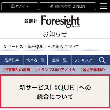
ログイン
初めての方
会員登録
お知らせ
新サービス「新潮QUE」への統合について
最新記事
執筆者一覧
連載一覧
ランキング
#中東動乱の深層
#トランプ2.0のアメリカ
#習近平体制の光