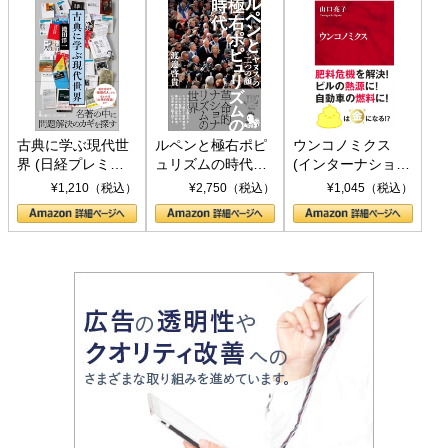
古典に学ぶ現代世
ルペンと極右ポピ
ウンコノミクス
界 (日経プレミア
ュリズムの時代：
(インターナショナ
シリーズ)
〈ヤヌス〉の二つ
ル新書)
¥1,210（税込）
¥2,750（税込）
¥1,045（税込）
の顔