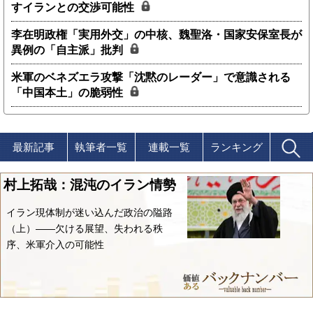
すイランとの交渉可能性
李在明政権「実用外交」の中核、魏聖洛・国家安保室長が
異例の「自主派」批判
米軍のベネズエラ攻撃「沈黙のレーダー」で意識される
「中国本土」の脆弱性
最新記事
執筆者一覧
連載一覧
ランキング
村上拓哉：混沌のイラン情勢
イラン現体制が迷い込んだ政治の隘路
（上）――欠ける展望、失われる秩
序、米軍介入の可能性