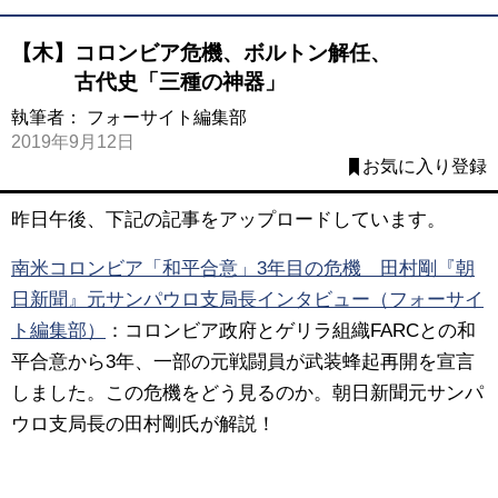
【木】コロンビア危機、ボルトン解任、
古代史「三種の神器」
執筆者：
フォーサイト編集部
2019年9月12日
お気に入り登録
昨日午後、下記の記事をアップロードしています。
南米コロンビア「和平合意」3年目の危機 田村剛『朝
日新聞』元サンパウロ支局長インタビュー（フォーサイ
ト編集部）
：
コロンビア政府とゲリラ組織FARCとの和
平合意から3年、一部の元戦闘員が武装蜂起再開を宣言
しました。この危機をどう見るのか。朝日新聞元サンパ
ウロ支局長の田村剛氏が解説！