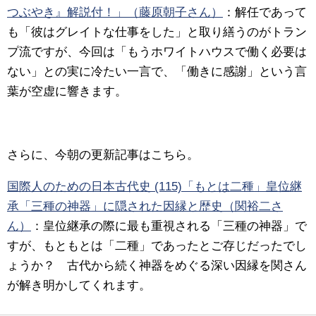
つぶやき』解説付！」（藤原朝子さん）
：解任であって
も「彼はグレイトな仕事をした」と取り繕うのがトラン
プ流ですが、今回は「
もうホワイトハウスで働く必要は
ない
」との実に冷たい一言で、「働きに感謝」という言
葉が空虚に響きます。
さらに、今朝の更新記事はこちら。
国際人のための日本古代史 (115)「もとは二種」皇位継
承「三種の神器」に隠された因縁と歴史（関裕二さ
ん）
：
皇位継承の際に最も重視される「三種の神器」で
すが、もともとは「二種」であったとご存じだったでし
ょうか？ 古代から続く神器をめぐる深い因縁を関さん
が解き明かしてくれます。