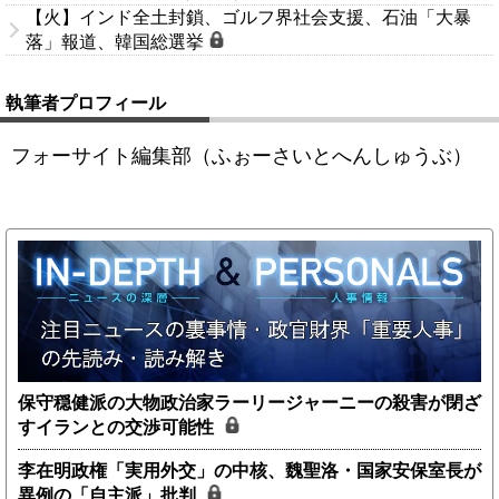
【火】インド全土封鎖、ゴルフ界社会支援、石油「大暴
落」報道、韓国総選挙
執筆者プロフィール
フォーサイト編集部（ふぉーさいとへんしゅうぶ）
保守穏健派の大物政治家ラーリージャーニーの殺害が閉ざ
すイランとの交渉可能性
李在明政権「実用外交」の中核、魏聖洛・国家安保室長が
異例の「自主派」批判