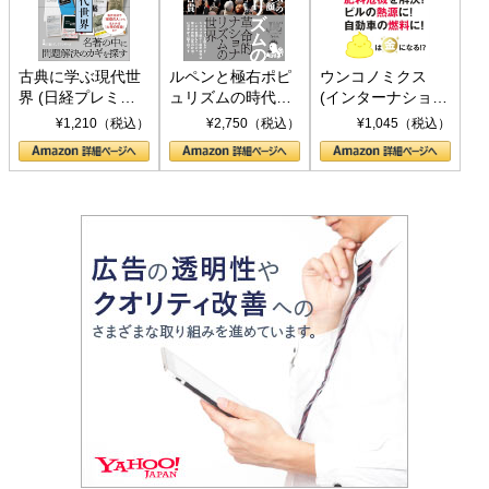
古典に学ぶ現代世
ルペンと極右ポピ
ウンコノミクス
界 (日経プレミア
ュリズムの時代：
(インターナショナ
シリーズ)
〈ヤヌス〉の二つ
ル新書)
¥1,210（税込）
¥2,750（税込）
¥1,045（税込）
の顔