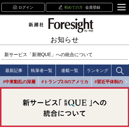
ログイン
初めての方
会員登録
お知らせ
新サービス「新潮QUE」への統合について
最新記事
執筆者一覧
連載一覧
ランキング
#中東動乱の深層
#トランプ2.0のアメリカ
#習近平体制の光