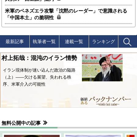
米軍のベネズエラ攻撃「沈黙のレーダー」で意識される
「中国本土」の脆弱性
最新記事
執筆者一覧
連載一覧
ランキング
村上拓哉：混沌のイラン情勢
イラン現体制が迷い込んだ政治の隘路
（上）――欠ける展望、失われる秩
序、米軍介入の可能性
無料公開中の記事