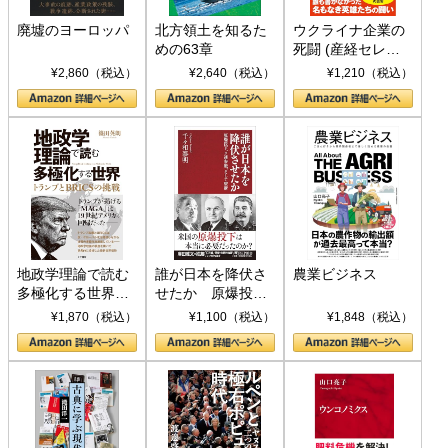
廃墟のヨーロッパ
北方領土を知るた
ウクライナ企業の
めの63章
死闘 (産経セレク
ト S 039)
¥2,860（税込）
¥2,640（税込）
¥1,210（税込）
地政学理論で読む
誰が日本を降伏さ
農業ビジネス
多極化する世界：
せたか 原爆投
トランプとBRICS
下、ソ連参戦、そ
¥1,870（税込）
¥1,100（税込）
¥1,848（税込）
の挑戦
して聖断 (PHP新
書)