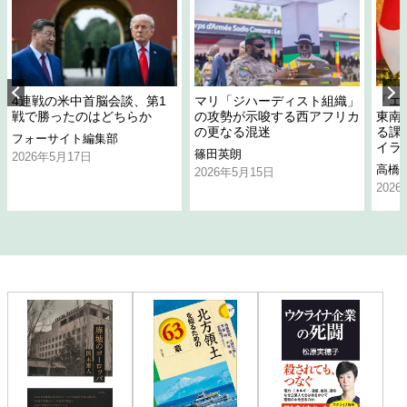
4連戦の米中首脳会談、第1
マリ「ジハーディスト組織」
「エ
戦で勝ったのはどちらか
の攻勢が示唆する西アフリカ
東南
の更なる混迷
る課
フォーサイト編集部
イラ
篠田英朗
2026年5月17日
高橋
2026年5月15日
202