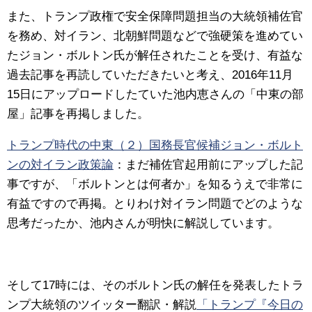
また、トランプ政権で安全保障問題担当の大統領補佐官
を務め、対イラン、北朝鮮問題などで強硬策を進めてい
たジョン・ボルトン氏が解任されたことを受け、有益な
過去記事を再読していただきたいと考え、2016年11月
15日にアップロードしたていた池内恵さんの「中東の部
屋」記事を再掲しました。
トランプ時代の中東（２）国務長官候補ジョン・ボルト
ンの対イラン政策論
：
まだ補佐官起用前にアップした記
事ですが、「ボルトンとは何者か」を知るうえで非常に
有益ですので再掲。とりわけ対イラン問題でどのような
思考だったか、池内さんが明快に解説しています。
そして17時には、そのボルトン氏の解任を発表したトラ
ンプ大統領のツイッター翻訳・解説
「トランプ『今日の