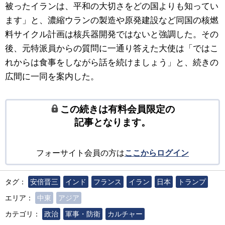
被ったイランは、平和の大切さをどの国よりも知ってい
ます」と、濃縮ウランの製造や原発建設など同国の核燃
料サイクル計画は核兵器開発ではないと強調した。その
後、元特派員からの質問に一通り答えた大使は「ではこ
れからは食事をしながら話を続けましょう」と、続きの
広間に一同を案内した。
この続きは有料会員限定の
記事となります。
フォーサイト会員の方は
ここからログイン
タグ：
安倍晋三
インド
フランス
イラン
日本
トランプ
エリア：
中東
アジア
カテゴリ：
政治
軍事・防衛
カルチャー