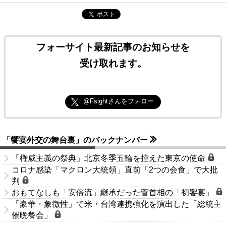
ポスト
フォーサイト最新記事のお知らせを
受け取れます。
@Fsightさんをフォロー
「饗宴外交の舞台裏」のバックナンバー
「権威主義の祭典」北京冬季五輪を控えた東京の使命
コロナ感染「マクロン大統領」直前「2つの会食」で大批
判
おもてなしも「安倍流」継承だった菅首相の「初饗宴」
「豪華・象徴性」で米・台湾連携強化を演出した「総統主
催晩餐会」