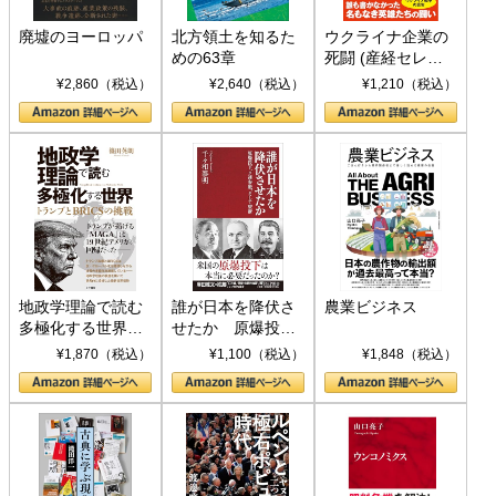
廃墟のヨーロッパ
北方領土を知るた
ウクライナ企業の
めの63章
死闘 (産経セレク
ト S 039)
¥2,860（税込）
¥2,640（税込）
¥1,210（税込）
地政学理論で読む
誰が日本を降伏さ
農業ビジネス
多極化する世界：
せたか 原爆投
トランプとBRICS
下、ソ連参戦、そ
¥1,870（税込）
¥1,100（税込）
¥1,848（税込）
の挑戦
して聖断 (PHP新
書)