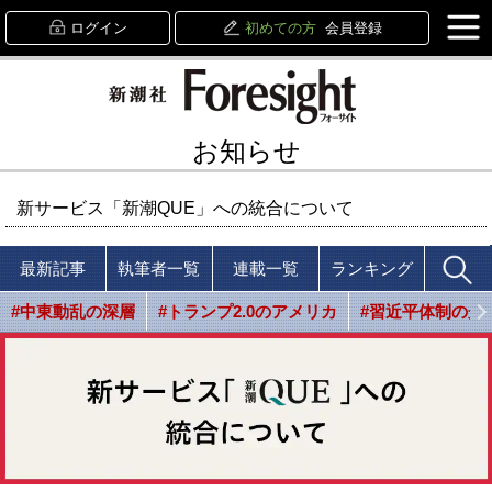
ログイン
初めての方
会員登録
お知らせ
新サービス「新潮QUE」への統合について
最新記事
執筆者一覧
連載一覧
ランキング
#中東動乱の深層
#トランプ2.0のアメリカ
#習近平体制の光