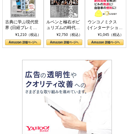
古典に学ぶ現代世
ルペンと極右ポピ
ウンコノミクス
界 (日経プレミア
ュリズムの時代：
(インターナショナ
シリーズ)
〈ヤヌス〉の二つ
ル新書)
¥1,210（税込）
¥2,750（税込）
¥1,045（税込）
の顔