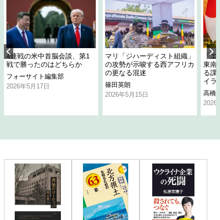
4連戦の米中首脳会談、第1
マリ「ジハーディスト組織」
「エ
戦で勝ったのはどちらか
の攻勢が示唆する西アフリカ
東南
の更なる混迷
る課
フォーサイト編集部
イラ
篠田英朗
2026年5月17日
高橋
2026年5月15日
202