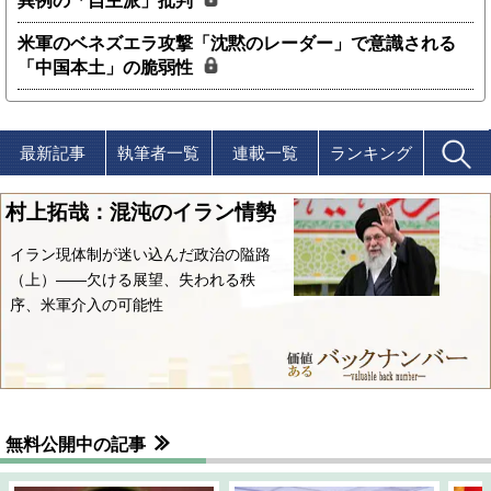
異例の「自主派」批判
米軍のベネズエラ攻撃「沈黙のレーダー」で意識される
「中国本土」の脆弱性
最新記事
執筆者一覧
連載一覧
ランキング
村上拓哉：混沌のイラン情勢
イラン現体制が迷い込んだ政治の隘路
（上）――欠ける展望、失われる秩
序、米軍介入の可能性
無料公開中の記事