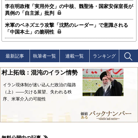
李在明政権「実用外交」の中核、魏聖洛・国家安保室長が
異例の「自主派」批判
米軍のベネズエラ攻撃「沈黙のレーダー」で意識される
「中国本土」の脆弱性
最新記事
執筆者一覧
連載一覧
ランキング
村上拓哉：混沌のイラン情勢
イラン現体制が迷い込んだ政治の隘路
（上）――欠ける展望、失われる秩
序、米軍介入の可能性
無料公開中の記事