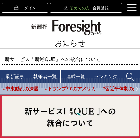
ログイン
初めての方
会員登録
お知らせ
新サービス「新潮QUE」への統合について
最新記事
執筆者一覧
連載一覧
ランキング
#中東動乱の深層
#トランプ2.0のアメリカ
#習近平体制の光