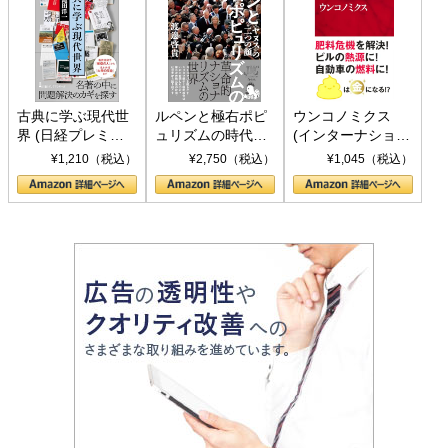
古典に学ぶ現代世
ルペンと極右ポピ
ウンコノミクス
界 (日経プレミア
ュリズムの時代：
(インターナショナ
シリーズ)
〈ヤヌス〉の二つ
ル新書)
¥1,210（税込）
¥2,750（税込）
¥1,045（税込）
の顔