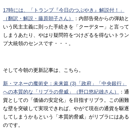
17時には、「トランプ『今日のつぶやき』解説付！」
（翻訳・解説・藤原朝子さん）
：
内部告発からの弾劾と
いう民主主義に則った手続きを「クーデター」と言って
しまうあたり、やはり疑問符をつけざるを得ないトラン
プ大統領のセンスです・・・。
そして今朝の更新記事は、こちら。
新・マネーの魔術史：未来篇 (3)「政府」「中央銀行」
への本質的な「リブラの脅威」（野口悠紀雄さん）
：
通
貨としての「価値の安定化」を目指すリブラ。この困難
な壁を突破して実現できれば、やがて現在の通貨を駆逐
してしまうかもという「本質的脅威」がリブラにはある
のです。