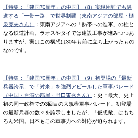
【特集：「建国70周年」の中国】（8）実現困難でも邁
進する「一帯一路」で世界制覇（東南アジアの部屋・樋
泉克夫さん）
：
東南アジアへの「熱帯への進軍」の柱と
なる鉄道計画。ラオスやタイでは建設工事が進みつつあ
りますが、実はこの構想は30年も前に立ち上がったもの
なのです。
【特集：「建国70周年」の中国】（9）初登場の「最新
兵器誇示」で「対米」を強烈アピールした軍事パレード
（中国・台湾の部屋・野口東秀さん）
：
史上最大、史上
初の同一政権での3回目の大規模軍事パレード。初登場
の最新兵器の数々を誇示しましたが、「仮想敵」はもち
ろん米国。日本もこの軍事力への対応が迫られます。