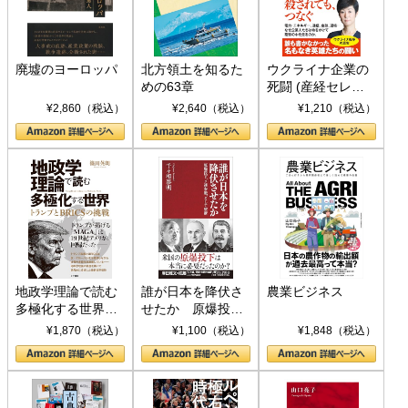
廃墟のヨーロッパ
北方領土を知るた
ウクライナ企業の
めの63章
死闘 (産経セレク
ト S 039)
¥2,860（税込）
¥2,640（税込）
¥1,210（税込）
地政学理論で読む
誰が日本を降伏さ
農業ビジネス
多極化する世界：
せたか 原爆投
トランプとBRICS
下、ソ連参戦、そ
¥1,870（税込）
¥1,100（税込）
¥1,848（税込）
の挑戦
して聖断 (PHP新
書)