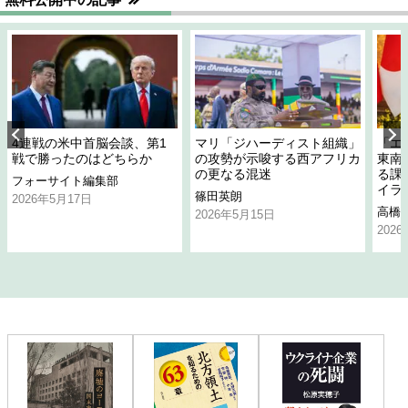
4連戦の米中首脳会談、第1
マリ「ジハーディスト組織」
「エ
戦で勝ったのはどちらか
の攻勢が示唆する西アフリカ
東南
の更なる混迷
る課
フォーサイト編集部
イラ
篠田英朗
2026年5月17日
高橋
2026年5月15日
202