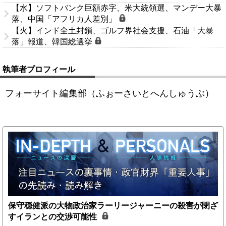
【水】ソフトバンク巨額赤字、米大統領選、マンデー大暴
落、中国「アフリカ人差別」
【火】インド全土封鎖、ゴルフ界社会支援、石油「大暴
落」報道、韓国総選挙
執筆者プロフィール
フォーサイト編集部（ふぉーさいとへんしゅうぶ）
保守穏健派の大物政治家ラーリージャーニーの殺害が閉ざ
すイランとの交渉可能性