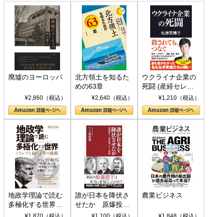
廃墟のヨーロッパ
北方領土を知るた
ウクライナ企業の
めの63章
死闘 (産経セレク
ト S 039)
¥2,860（税込）
¥2,640（税込）
¥1,210（税込）
地政学理論で読む
誰が日本を降伏さ
農業ビジネス
多極化する世界：
せたか 原爆投
トランプとBRICS
下、ソ連参戦、そ
¥1,870（税込）
¥1,100（税込）
¥1,848（税込）