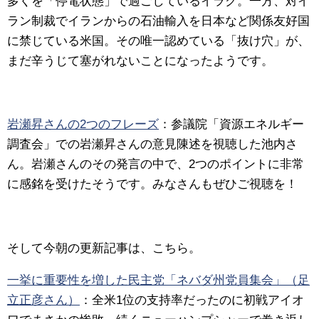
多くを「停電状態」で過ごしているイラク。一方、対イ
ラン制裁でイランからの石油輸入を日本など関係友好国
に禁じている米国。その唯一認めている「抜け穴」が、
まだ辛うじて塞がれないことになったようです。
岩瀬昇さんの2つのフレーズ
：
参議院「資源エネルギー
調査会」での
岩瀬昇
さんの意見陳述を視聴した池内さ
ん。岩瀬さんのその発言の中で、2つのポイントに非常
に感銘を受けたそうです。みなさんもぜひご視聴を！
そして今朝の更新記事は、こちら。
一挙に重要性を増した民主党「ネバダ州党員集会」（足
立正彦さん）
：
全米1位の支持率だったのに初戦アイオ