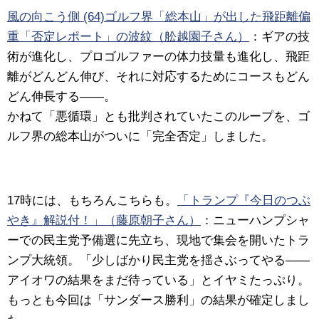
風の向こう側 (64)ゴルフ界「総本山」が出した飛距離偏
重「否定レポート」の波紋（舩越園子さん）
：
ギアの技
術が進化し、プロゴルファーの体力技量も進化し、飛距
離がどんどん伸び、それに対応するためにコースもどん
どん伸長する――。
かねて「悪循環」とも批判されていたこのループを、ゴ
ルフ界の総本山がついに「完全否定」しました。
17時には、もちろんこちらも。
「トランプ『今日のつぶ
やき』解説付！」（藤原朝子さん）
：
ニューハンプシャ
ーでの民主党予備選に先立ち、現地で集会を開いたトラ
ンプ大統領。「少しばかり民主党を揺さぶってやる――
アイオワの結果をまだ待っている」とイヤミたっぷり。
もっとも今回は「サンダース勝利」の結果が確定しまし