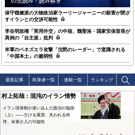
保守穏健派の大物政治家ラーリージャーニーの殺害が閉ざ
すイランとの交渉可能性
李在明政権「実用外交」の中核、魏聖洛・国家安保室長が
異例の「自主派」批判
米軍のベネズエラ攻撃「沈黙のレーダー」で意識される
「中国本土」の脆弱性
最新記事
執筆者一覧
連載一覧
ランキング
村上拓哉：混沌のイラン情勢
イラン現体制が迷い込んだ政治の隘路
（上）――欠ける展望、失われる秩
序、米軍介入の可能性