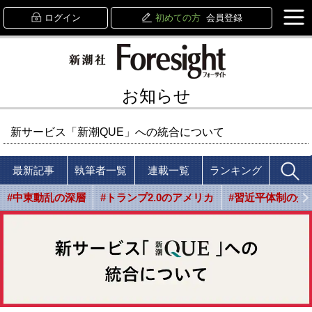
ログイン
初めての方
会員登録
お知らせ
新サービス「新潮QUE」への統合について
最新記事
執筆者一覧
連載一覧
ランキング
#中東動乱の深層
#トランプ2.0のアメリカ
#習近平体制の光