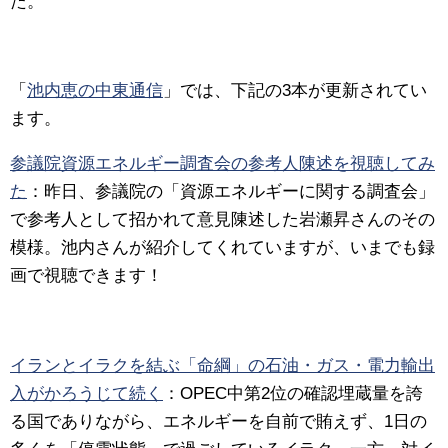
た。
「
池内恵の中東通信
」では、下記の3本が更新されてい
ます。
参議院資源エネルギー調査会の参考人陳述を視聴してみ
た
：
昨日、参議院の「資源エネルギーに関する調査会」
で参考人として招かれて意見陳述した
岩瀬昇
さんのその
模様。池内さんが紹介してくれていますが、いまでも録
画で視聴できます！
イランとイラクを結ぶ「命綱」の石油・ガス・電力輸出
入がかろうじて続く
：
OPEC中第2位の確認埋蔵量を誇
る国でありながら、エネルギーを自前で賄えず、1日の