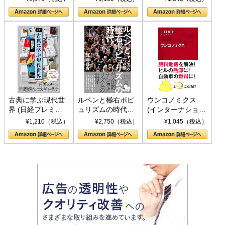
の挑戦
して聖断 (PHP新
書)
古典に学ぶ現代世
ルペンと極右ポピ
ウンコノミクス
界 (日経プレミア
ュリズムの時代：
(インターナショナ
シリーズ)
〈ヤヌス〉の二つ
ル新書)
¥1,210（税込）
¥2,750（税込）
¥1,045（税込）
の顔