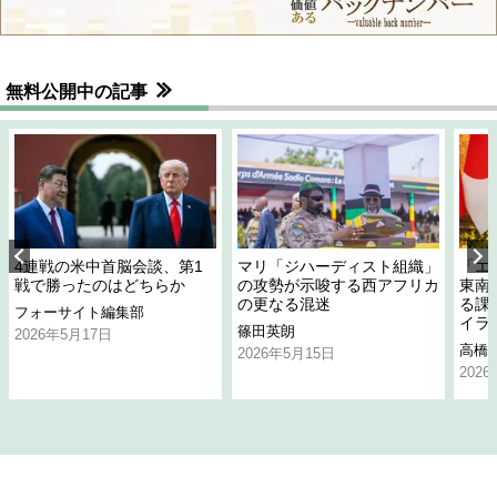
無料公開中の記事
4連戦の米中首脳会談、第1
マリ「ジハーディスト組織」
「エ
戦で勝ったのはどちらか
の攻勢が示唆する西アフリカ
東南
の更なる混迷
る課
フォーサイト編集部
イラ
篠田英朗
2026年5月17日
高橋
2026年5月15日
202