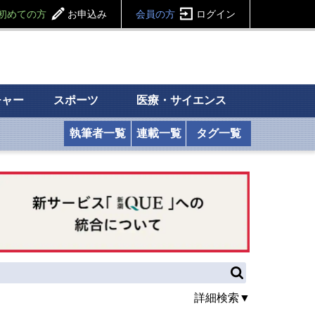
初めての方
お申込み
会員の方
ログイン
チャー
スポーツ
医療・サイエンス
執筆者一覧
連載一覧
タグ一覧
詳細検索▼