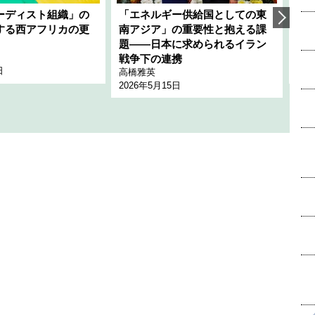
ーディスト組織」の
「エネルギー供給国としての東
韓
する西アフリカの更
南アジア」の重要性と抱える課
1
題――日本に求められるイラン
全
千々
戦争下の連携
日
202
高橋雅英
2026年5月15日