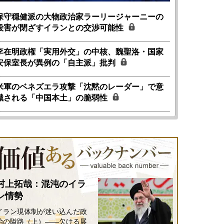
保守穏健派の大物政治家ラーリージャーニーの
殺害が閉ざすイランとの交渉可能性
李在明政権「実用外交」の中核、魏聖洛・国家
安保室長が異例の「自主派」批判
米軍のベネズエラ攻撃「沈黙のレーダー」で意
識される「中国本土」の脆弱性
村上拓哉：混沌のイラ
ン情勢
イラン現体制が迷い込んだ政
治の隘路（上）――欠ける展