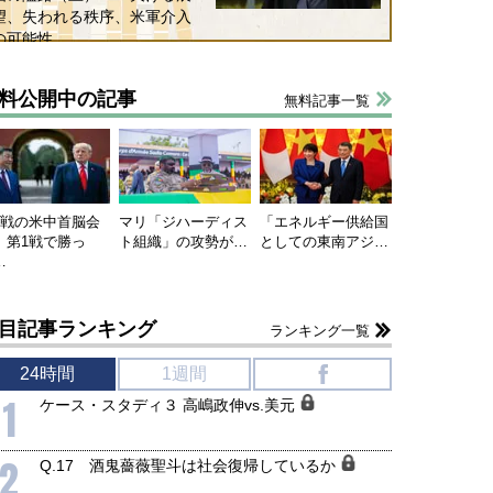
望、失われる秩序、米軍介入
の可能性
料公開中の記事
無料記事一覧
連戦の米中首脳会
マリ「ジハーディス
「エネルギー供給国
、第1戦で勝っ
ト組織」の攻勢が…
としての東南アジ…
…
目記事ランキング
ランキング一覧
24時間
1週間
f
1
ケース・スタディ３ 高嶋政伸vs.美元
2
Q.17 酒鬼薔薇聖斗は社会復帰しているか