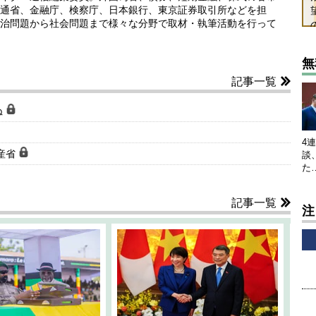
通省、金融庁、検察庁、日本銀行、東京証券取引所などを担
治問題から社会問題まで様々な分野で取材・執筆活動を行って
無
記事一覧
ぬ
4
産省
談
た
記事一覧
注