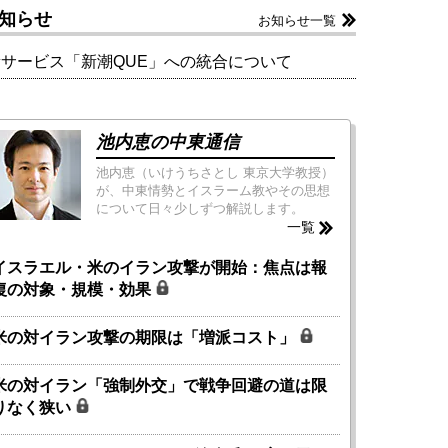
知らせ
お知らせ一覧
新サービス「新潮QUE」への統合について
池内恵の中東通信
池内恵（いけうちさとし 東京大学教授）
が、中東情勢とイスラーム教やその思想
について日々少しずつ解説します。
一覧
イスラエル・米のイラン攻撃が開始：焦点は報
復の対象・規模・効果
米の対イラン攻撃の期限は「増派コスト」
米の対イラン「強制外交」で戦争回避の道は限
りなく狭い