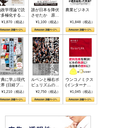
地政学理論で読
誰が日本を降伏
農業ビジネス
む多極化する世
させたか 原爆
界：トランプと
投下、ソ連参
¥1,870（税込）
¥1,100（税込）
¥1,848（税込）
RICSの挑戦
戦、そして聖断
(PHP新書)
古典に学ぶ現代
ルペンと極右ポ
ウンコノミクス
世界 (日経プレ
ピュリズムの時
(インターナシ
ミアシリーズ)
代：〈ヤヌス〉
ョナル新書)
¥1,210（税込）
¥2,750（税込）
¥1,045（税込）
の二つの顔