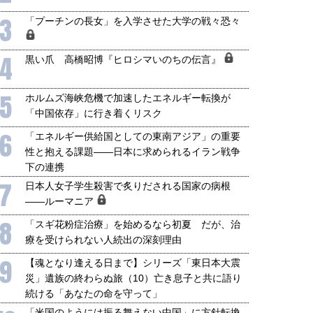
国にも理解してほしい「極東
ホルムズ海峡危機で加速したエ
3
「プーチンの長女」を入学させた大学の戦々恐々
905年体制」における日米韓安
ネルギー転換が「中国依存」に
保障協力の意味
行き着くリスク
4
和泰明
小山堅
黒い爪 高橋昭博『ヒロシマいのちの伝言』
6年5月15日
2026年5月14日
5
ホルムズ海峡危機で加速したエネルギー転換が
「中国依存」に行き着くリスク
6
「エネルギー供給国としての東南アジア」の重要
性と抱える課題――日本に求められるイラン戦争
下の連携
7
日本人女子学生殺害で炙りだされる国家の病根
――ルーマニア
8
「スギ花粉症治療」を始めるなら初夏 だが、治
療を受けられない人続出の深刻理由
9
【魂となり逢える日まで】シリーズ「東日本大震
災」遺族の終わらぬ旅（10）亡き息子と共に語り
続ける「あなたの命を守って」
「米国のようには振る舞えない中国」に方針転換