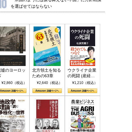
10
を選ばせてはならない
廃墟のヨーロッ
北方領土を知る
ウクライナ企業
パ
ための63章
の死闘 (産経セ
レクト S 039)
¥2,860（税込）
¥2,640（税込）
¥1,210（税込）