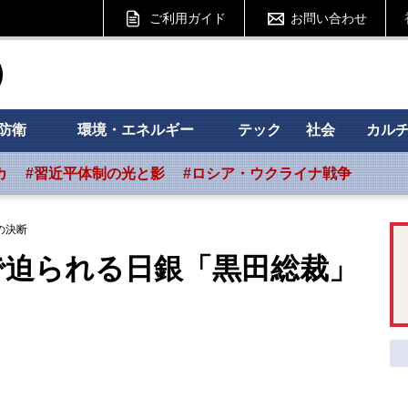
ご利用ガイド
お問い合わせ
ht フォーサイト
防衛
環境・エネルギー
テック
社会
カル
カ
#習近平体制の光と影
#ロシア・ウクライナ戦争
の決断
で迫られる日銀「黒田総裁」