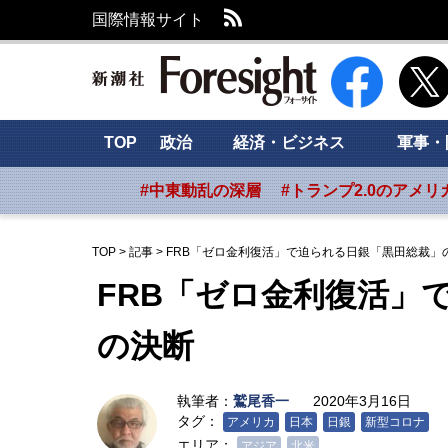
RSS
国際情報サイト
新潮社 Foresig
TOP
政治
経済・ビジネス
軍事・
#中東動乱の深層
#トランプ2.0のアメリ
TOP
>
記事
>
FRB「ゼロ金利復活」で迫られる日銀「黒田総裁」
FRB「ゼロ金利復活」
の決断
執筆者：
鷲尾香一
2020年3月16日
タグ：
アメリカ
日本
日銀
新型コロナ
エリア：
アジア
北米