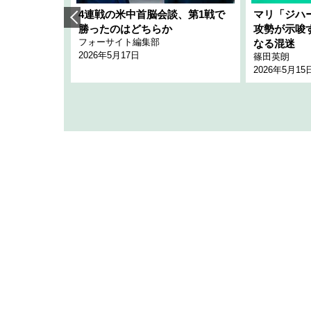
艦隊」構想
4連戦の米中首脳会談、第1戦で
マリ「ジハ
「空白」
勝ったのはどちらか
攻勢が示唆
フォーサイト編集部
のか
なる混迷
2026年5月17日
篠田英朗
2026年5月15