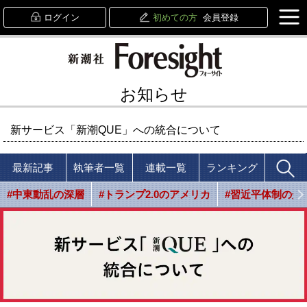
ログイン
初めての方
会員登録
お知らせ
新サービス「新潮QUE」への統合について
最新記事
執筆者一覧
連載一覧
ランキング
#中東動乱の深層
#トランプ2.0のアメリカ
#習近平体制の光