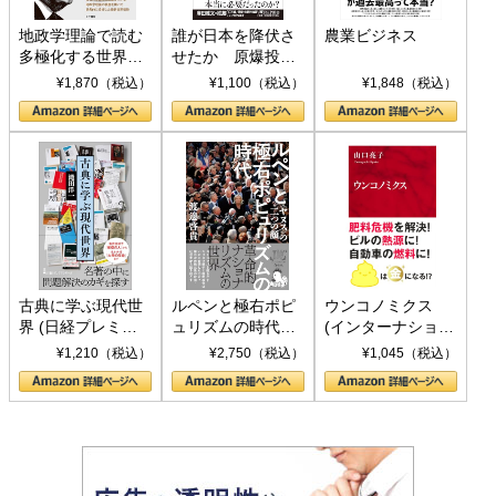
地政学理論で読む
誰が日本を降伏さ
農業ビジネス
多極化する世界：
せたか 原爆投
トランプとBRICS
下、ソ連参戦、そ
¥1,870（税込）
¥1,100（税込）
¥1,848（税込）
の挑戦
して聖断 (PHP新
書)
古典に学ぶ現代世
ルペンと極右ポピ
ウンコノミクス
界 (日経プレミア
ュリズムの時代：
(インターナショナ
シリーズ)
〈ヤヌス〉の二つ
ル新書)
¥1,210（税込）
¥2,750（税込）
¥1,045（税込）
の顔