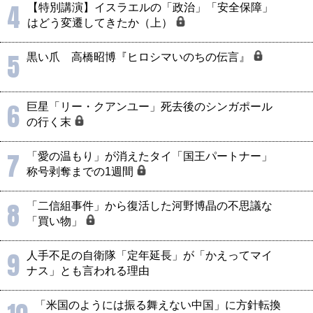
4
【特別講演】イスラエルの「政治」「安全保障」
はどう変遷してきたか（上）
5
黒い爪 高橋昭博『ヒロシマいのちの伝言』
6
巨星「リー・クアンユー」死去後のシンガポール
の行く末
7
「愛の温もり」が消えたタイ「国王パートナー」
称号剥奪までの1週間
8
「二信組事件」から復活した河野博晶の不思議な
「買い物」
9
人手不足の自衛隊「定年延長」が「かえってマイ
ナス」とも言われる理由
「米国のようには振る舞えない中国」に方針転換