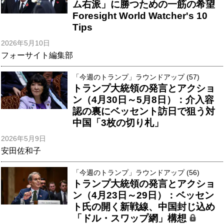
ム右派」に勝つための一筋の希望
Foresight World Watcher's 10
Tips
2026年5月10日
フォーサイト編集部
「今週のトランプ」ラウンドアップ (57)
トランプ大統領の発言とアクショ
ン（4月30日～5月8日）：介入容
認の裏にベッセント訪日で狙う対
中国「3枚の切り札」
2026年5月9日
安田佐和子
「今週のトランプ」ラウンドアップ (56)
トランプ大統領の発言とアクショ
ン（4月23日～29日）：ベッセン
ト氏の開く新戦線、中国封じ込め
「ドル・スワップ網」構想