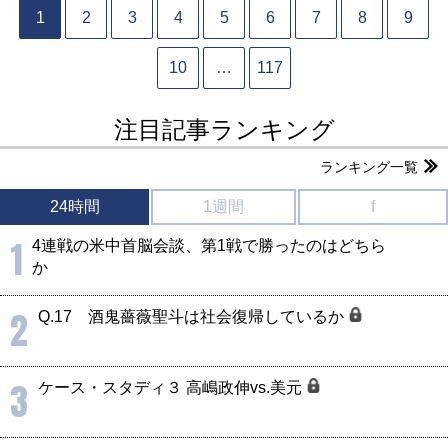
1
2
3
4
5
6
7
8
9
10
…
117
注目記事ランキング
ランキング一覧
24時間
1週間
f
1
4連戦の米中首脳会談、第1戦で勝ったのはどちら
か
2
Q.17 酒鬼薔薇聖斗は社会復帰しているか
3
ケース・スタディ３ 高嶋政伸vs.美元