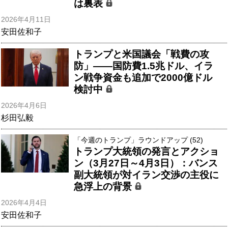
は裏表
2026年4月11日
安田佐和子
トランプと米国議会「戦費の攻
防」――国防費1.5兆ドル、イラ
ン戦争資金も追加で2000億ドル
検討中
2026年4月6日
杉田弘毅
「今週のトランプ」ラウンドアップ (52)
トランプ大統領の発言とアクショ
ン（3月27日～4月3日）：バンス
副大統領が対イラン交渉の主役に
急浮上の背景
2026年4月4日
安田佐和子