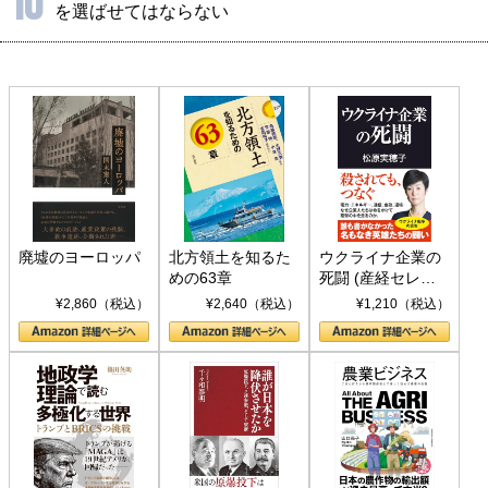
10
を選ばせてはならない
廃墟のヨーロッパ
北方領土を知るた
ウクライナ企業の
めの63章
死闘 (産経セレク
ト S 039)
¥2,860（税込）
¥2,640（税込）
¥1,210（税込）