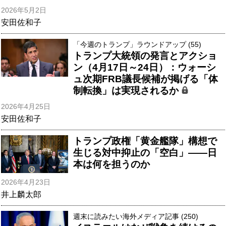
2026年5月2日
安田佐和子
「今週のトランプ」ラウンドアップ (55)
トランプ大統領の発言とアクショ
ン（4月17日～24日）：ウォーシ
ュ次期FRB議長候補が掲げる「体
制転換」は実現されるか
2026年4月25日
安田佐和子
トランプ政権「黄金艦隊」構想で
生じる対中抑止の「空白」――日
本は何を担うのか
2026年4月23日
井上麟太郎
週末に読みたい海外メディア記事 (250)