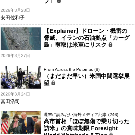
ブ」
2026年3月28日
安田佐和子
【Explainer】ドローン・機雷の
脅威、イランの石油拠点「カーグ
島」奪取は米軍にリスク
2026年3月27日
From Across the Potomac (8)
（まだまだ早い）米国中間選挙展
望
2026年3月24日
冨田浩司
週末に読みたい海外メディア記事 (246)
高市首相「ほぼ無傷で乗り切った
訪米」の賞味期限 Foresight