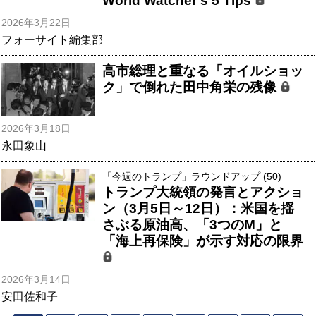
World Watcher's 5 Tips
2026年3月22日
フォーサイト編集部
高市総理と重なる「オイルショッ
ク」で倒れた田中角栄の残像
2026年3月18日
永田象山
「今週のトランプ」ラウンドアップ (50)
トランプ大統領の発言とアクショ
ン（3月5日～12日）：米国を揺
さぶる原油高、「3つのM」と
「海上再保険」が示す対応の限界
2026年3月14日
安田佐和子