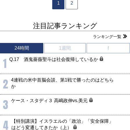
1
2
注目記事ランキング
ランキング一覧
24時間
1週間
f
1
Q.17 酒鬼薔薇聖斗は社会復帰しているか
2
4連戦の米中首脳会談、第1戦で勝ったのはどちら
か
3
ケース・スタディ３ 高嶋政伸vs.美元
4
【特別講演】イスラエルの「政治」「安全保障」
はどう変遷してきたか（上）