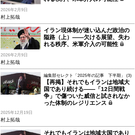
2026年2月9日
村上拓哉
イラン現体制が迷い込んだ政治の
隘路（上）――欠ける展望、失わ
れる秩序、米軍介入の可能性
2026年2月9日
村上拓哉
編集部セレクト「2025年の記事 下半期」 (3)
【再掲】それでもイランは地域大
国であり続ける――「12日間戦
争」で傷ついた威信と試されなか
った体制のレジリエンス
2025年12月19日
村上拓哉
それでもイランは地域大国であり