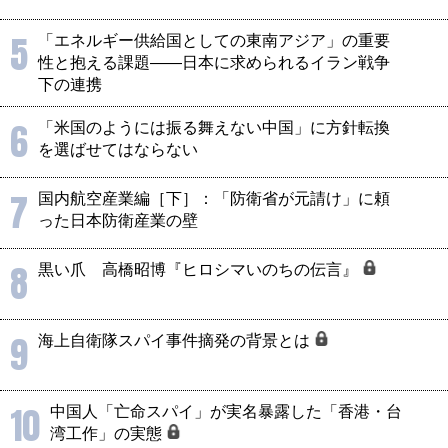
5
「エネルギー供給国としての東南アジア」の重要
性と抱える課題――日本に求められるイラン戦争
下の連携
6
「米国のようには振る舞えない中国」に方針転換
を選ばせてはならない
7
国内航空産業編［下］：「防衛省が元請け」に頼
った日本防衛産業の壁
8
黒い爪 高橋昭博『ヒロシマいのちの伝言』
9
海上自衛隊スパイ事件摘発の背景とは
10
中国人「亡命スパイ」が実名暴露した「香港・台
湾工作」の実態