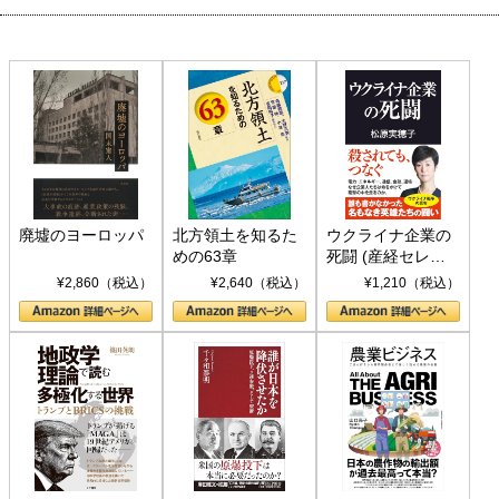
廃墟のヨーロッパ
北方領土を知るた
ウクライナ企業の
めの63章
死闘 (産経セレク
ト S 039)
¥2,860（税込）
¥2,640（税込）
¥1,210（税込）