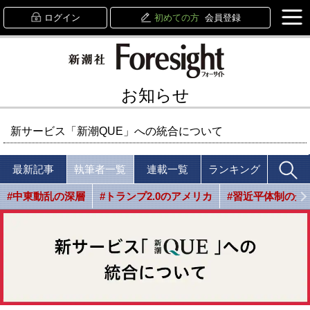
ログイン
初めての方
会員登録
お知らせ
新サービス「新潮QUE」への統合について
最新記事
執筆者一覧
連載一覧
ランキング
#中東動乱の深層
#トランプ2.0のアメリカ
#習近平体制の光