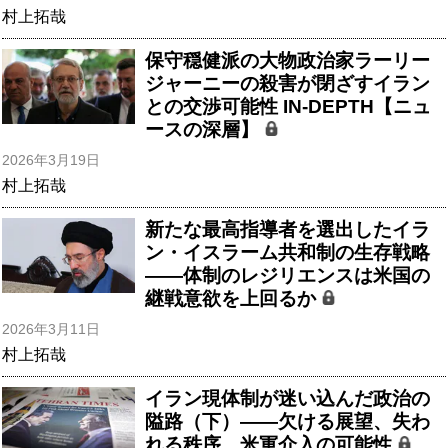
村上拓哉
保守穏健派の大物政治家ラーリー
ジャーニーの殺害が閉ざすイラン
との交渉可能性 IN-DEPTH【ニュ
ースの深層】
2026年3月19日
村上拓哉
新たな最高指導者を選出したイラ
ン・イスラーム共和制の生存戦略
――体制のレジリエンスは米国の
継戦意欲を上回るか
2026年3月11日
村上拓哉
イラン現体制が迷い込んだ政治の
隘路（下）――欠ける展望、失わ
れる秩序、米軍介入の可能性