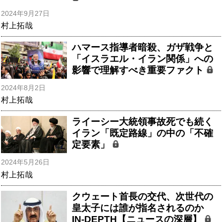
2024年9月27日
村上拓哉
ハマース指導者暗殺、ガザ戦争と
「イスラエル・イラン関係」への
影響で理解すべき重要ファクト
2024年8月2日
村上拓哉
ライーシー大統領事故死でも続く
イラン「既定路線」の中の「不確
定要素」
2024年5月26日
村上拓哉
クウェート首長の交代、次世代の
皇太子には誰が指名されるのか
IN-DEPTH【ニュースの深層】