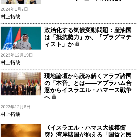
2024年1月7日
村上拓哉
政治化する気候変動問題：産油国
は「抵抗勢力」か、「プラグマテ
ィスト」か
2023年12月19日
村上拓哉
現地論壇から読み解くアラブ諸国
の「本音」とは――アブラハム合
意からイスラエル・ハマース戦争
へ
2023年12月6日
村上拓哉
《イスラエル・ハマス大規模衝
突》湾岸諸国が抱える「国益と民