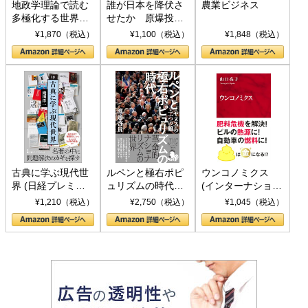
地政学理論で読む
誰が日本を降伏さ
農業ビジネス
多極化する世界：
せたか 原爆投
トランプとBRICS
下、ソ連参戦、そ
¥1,870（税込）
¥1,100（税込）
¥1,848（税込）
の挑戦
して聖断 (PHP新
書)
古典に学ぶ現代世
ルペンと極右ポピ
ウンコノミクス
界 (日経プレミア
ュリズムの時代：
(インターナショナ
シリーズ)
〈ヤヌス〉の二つ
ル新書)
¥1,210（税込）
¥2,750（税込）
¥1,045（税込）
の顔