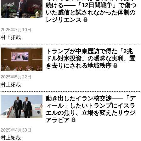
続ける――「12日間戦争」で傷つ
いた威信と試されなかった体制の
レジリエンス
2025年7月10日
村上拓哉
トランプが中東歴訪で得た「2兆
ドル対米投資」の曖昧な実利、置
き去りにされる地域秩序
2025年5月22日
村上拓哉
動き出したイラン核交渉――「デ
ィール」したいトランプにイスラ
エルの焦り、立場を変えたサウジ
アラビア
2025年4月30日
村上拓哉