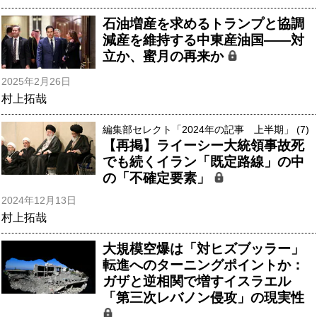
石油増産を求めるトランプと協調
減産を維持する中東産油国――対
立か、蜜月の再来か
2025年2月26日
村上拓哉
編集部セレクト「2024年の記事 上半期」 (7)
【再掲】ライーシー大統領事故死
でも続くイラン「既定路線」の中
の「不確定要素」
2024年12月13日
村上拓哉
大規模空爆は「対ヒズブッラー」
転進へのターニングポイントか：
ガザと逆相関で増すイスラエル
「第三次レバノン侵攻」の現実性