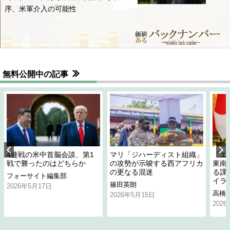
序、米軍介入の可能性
無料公開中の記事
4連戦の米中首脳会談、第1
マリ「ジハーディスト組織」
「エ
戦で勝ったのはどちらか
の攻勢が示唆する西アフリカ
東南
の更なる混迷
る課
フォーサイト編集部
イラ
篠田英朗
2026年5月17日
高橋
2026年5月15日
202