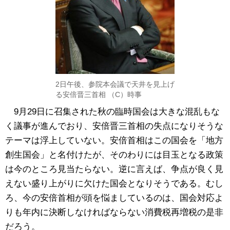
2日午後、参院本会議で天井を見上げ
る安倍晋三首相 （C）時事
9月29日に召集された秋の臨時国会は大きな混乱もな
く議事が進んでおり、安倍晋三首相の失点になりそうな
テーマは浮上していない。安倍首相はこの国会を「地方
創生国会」と名付けたが、そのわりには目玉となる政策
は今のところ見当たらない。逆に言えば、争点が良く見
えない盛り上がりに欠けた国会となりそうである。むし
ろ、今の安倍首相が頭を悩ましているのは、国会対応よ
りも年内に決断しなければならない消費税再増税の是非
だろう。