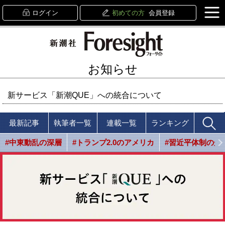
ログイン
初めての方
会員登録
お知らせ
新サービス「新潮QUE」への統合について
最新記事
執筆者一覧
連載一覧
ランキング
#中東動乱の深層
#トランプ2.0のアメリカ
#習近平体制の光