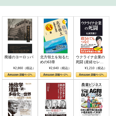
廃墟のヨーロッパ
北方領土を知るた
ウクライナ企業の
めの63章
死闘 (産経セレク
ト S 039)
¥2,860（税込）
¥2,640（税込）
¥1,210（税込）