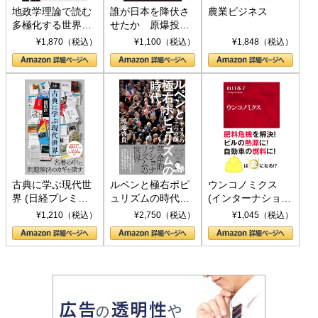
地政学理論で読む
誰が日本を降伏さ
農業ビジネス
多極化する世界：
せたか 原爆投
トランプとBRICS
下、ソ連参戦、そ
¥1,870（税込）
¥1,100（税込）
¥1,848（税込）
の挑戦
して聖断 (PHP新
書)
古典に学ぶ現代世
ルペンと極右ポピ
ウンコノミクス
界 (日経プレミア
ュリズムの時代：
(インターナショナ
シリーズ)
〈ヤヌス〉の二つ
ル新書)
¥1,210（税込）
¥2,750（税込）
¥1,045（税込）
の顔