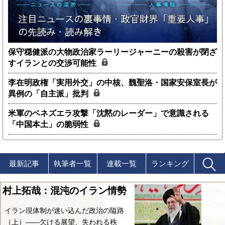
保守穏健派の大物政治家ラーリージャーニーの殺害が閉ざ
すイランとの交渉可能性
李在明政権「実用外交」の中核、魏聖洛・国家安保室長が
異例の「自主派」批判
米軍のベネズエラ攻撃「沈黙のレーダー」で意識される
「中国本土」の脆弱性
最新記事
執筆者一覧
連載一覧
ランキング
村上拓哉：混沌のイラン情勢
イラン現体制が迷い込んだ政治の隘路
（上）――欠ける展望、失われる秩