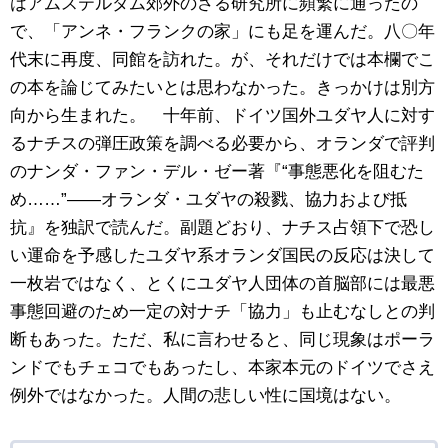
はアムステルダム郊外のさる研究所に頻繁に通ったの
で、「アンネ・フランクの家」にも足を運んだ。八〇年
代末に再度、同館を訪れた。が、それだけでは本欄でこ
の本を論じてみたいとは思わなかった。きっかけは別方
向から生まれた。 十年前、ドイツ国外ユダヤ人に対す
るナチスの弾圧政策を調べる必要から、オランダで評判
のナンダ・ファン・デル・ゼー著『“事態悪化を阻むた
め……”――オランダ・ユダヤの殺戮、協力および抵
抗』を独訳で読んだ。副題どおり、ナチス占領下で恐し
い運命を予感したユダヤ系オランダ国民の反応は決して
一枚岩ではなく、とくにユダヤ人団体の首脳部には最悪
事態回避のため一定の対ナチ「協力」も止むなしとの判
断もあった。ただ、私に言わせると、同じ現象はポーラ
ンドでもチェコでもあったし、本家本元のドイツでさえ
例外ではなかった。人間の悲しい性に国境はない。