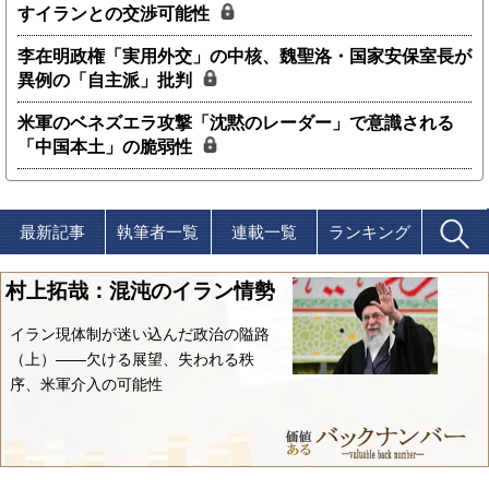
すイランとの交渉可能性
李在明政権「実用外交」の中核、魏聖洛・国家安保室長が
異例の「自主派」批判
米軍のベネズエラ攻撃「沈黙のレーダー」で意識される
「中国本土」の脆弱性
最新記事
執筆者一覧
連載一覧
ランキング
村上拓哉：混沌のイラン情勢
イラン現体制が迷い込んだ政治の隘路
（上）――欠ける展望、失われる秩
序、米軍介入の可能性