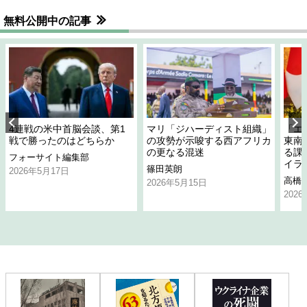
無料公開中の記事
4連戦の米中首脳会談、第1
マリ「ジハーディスト組織」
「エ
戦で勝ったのはどちらか
の攻勢が示唆する西アフリカ
東南
の更なる混迷
る課
フォーサイト編集部
イラ
篠田英朗
2026年5月17日
高橋
2026年5月15日
202