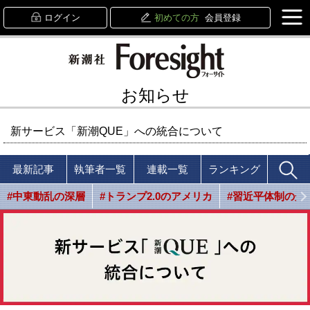
ログイン
初めての方
会員登録
お知らせ
新サービス「新潮QUE」への統合について
最新記事
執筆者一覧
連載一覧
ランキング
#中東動乱の深層
#トランプ2.0のアメリカ
#習近平体制の光