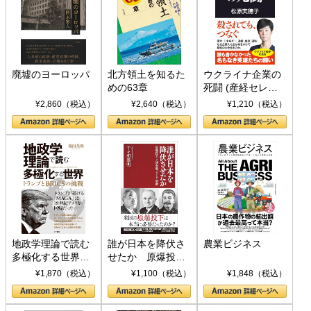
廃墟のヨーロッパ
北方領土を知るた
ウクライナ企業の
めの63章
死闘 (産経セレク
ト S 039)
¥2,860（税込）
¥2,640（税込）
¥1,210（税込）
地政学理論で読む
誰が日本を降伏さ
農業ビジネス
多極化する世界：
せたか 原爆投
トランプとBRICS
下、ソ連参戦、そ
¥1,870（税込）
¥1,100（税込）
¥1,848（税込）
の挑戦
して聖断 (PHP新
書)