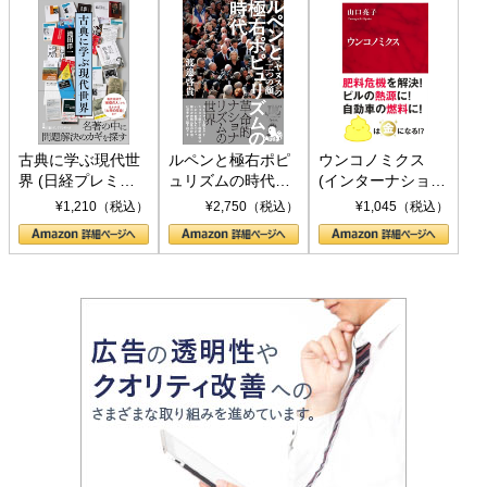
古典に学ぶ現代世
ルペンと極右ポピ
ウンコノミクス
界 (日経プレミア
ュリズムの時代：
(インターナショナ
シリーズ)
〈ヤヌス〉の二つ
ル新書)
¥1,210（税込）
¥2,750（税込）
¥1,045（税込）
の顔