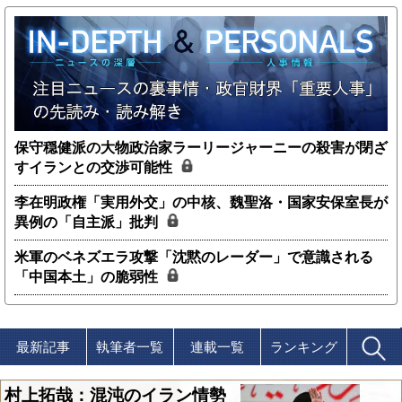
保守穏健派の大物政治家ラーリージャーニーの殺害が閉ざ
すイランとの交渉可能性
李在明政権「実用外交」の中核、魏聖洛・国家安保室長が
異例の「自主派」批判
米軍のベネズエラ攻撃「沈黙のレーダー」で意識される
「中国本土」の脆弱性
最新記事
執筆者一覧
連載一覧
ランキング
村上拓哉：混沌のイラン情勢