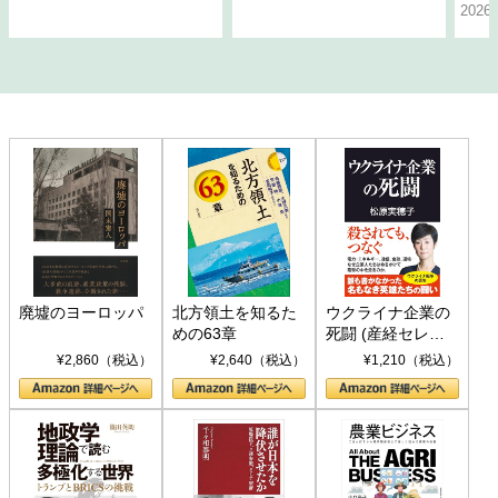
202
廃墟のヨーロッパ
北方領土を知るた
ウクライナ企業の
めの63章
死闘 (産経セレク
ト S 039)
¥2,860（税込）
¥2,640（税込）
¥1,210（税込）