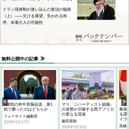
イラン現体制が迷い込んだ政治の隘路
（上）――欠ける展望、失われる秩
序、米軍介入の可能性
無料公開中の記事
4連戦の米中首脳会談、第1
マリ「ジハーディスト組織」
「エ
戦で勝ったのはどちらか
の攻勢が示唆する西アフリカ
東南
の更なる混迷
る課
フォーサイト編集部
イラ
篠田英朗
2026年5月17日
高橋
2026年5月15日