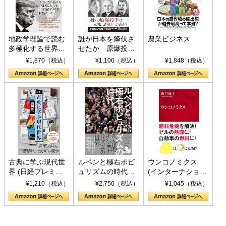
地政学理論で読む
誰が日本を降伏さ
農業ビジネス
多極化する世界：
せたか 原爆投
トランプとBRICS
下、ソ連参戦、そ
¥1,870（税込）
¥1,100（税込）
¥1,848（税込）
の挑戦
して聖断 (PHP新
書)
古典に学ぶ現代世
ルペンと極右ポピ
ウンコノミクス
界 (日経プレミア
ュリズムの時代：
(インターナショナ
シリーズ)
〈ヤヌス〉の二つ
ル新書)
¥1,210（税込）
¥2,750（税込）
¥1,045（税込）
の顔