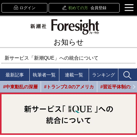
ログイン
初めての方
会員登録
お知らせ
新サービス「新潮QUE」への統合について
最新記事
執筆者一覧
連載一覧
ランキング
#中東動乱の深層
#トランプ2.0のアメリカ
#習近平体制の光