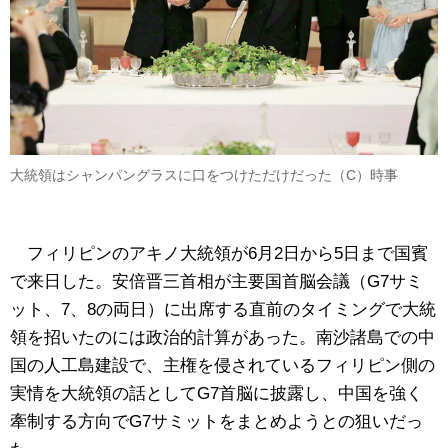
大統領はシャンパングラスに口をつけただけだった（C）時事
フィリピンのアキノ大統領が6月2日から5日まで国賓
で来日した。安倍晋三首相が主要国首脳会議（G7サミ
ット、7、8の両日）に出席する直前のタイミングで大統
領を招いたのには政治的計算があった。南沙諸島での中
国の人工島建設で、主権を侵されているフィリピン側の
実情を大統領の話としてG7首脳に披露し、中国を強く
牽制する方向でG7サミットをまとめようとの狙いだっ