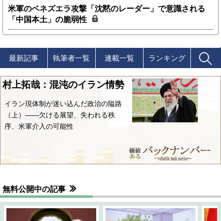
米軍のベネズエラ攻撃「沈黙のレーダー」で意識される
「中国本土」の脆弱性
最新記事
執筆者一覧
連載一覧
ランキング
村上拓哉：混沌のイラン情勢
イラン現体制が迷い込んだ政治の隘路
（上）――欠ける展望、失われる秩
序、米軍介入の可能性
無料公開中の記事