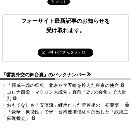
ポスト
フォーサイト最新記事のお知らせを
受け取れます。
@Fsightさんをフォロー
「饗宴外交の舞台裏」のバックナンバー
「権威主義の祭典」北京冬季五輪を控えた東京の使命
コロナ感染「マクロン大統領」直前「2つの会食」で大批
判
おもてなしも「安倍流」継承だった菅首相の「初饗宴」
「豪華・象徴性」で米・台湾連携強化を演出した「総統主
催晩餐会」