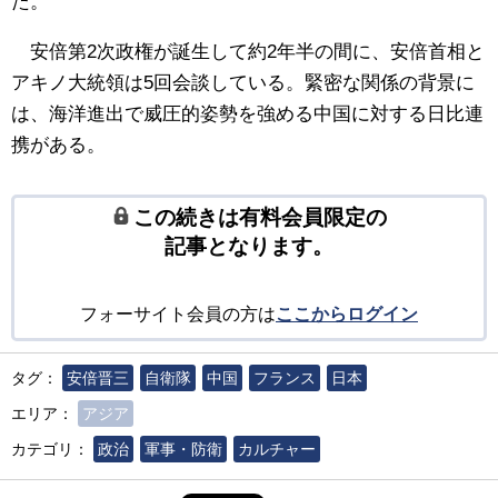
た。
安倍第2次政権が誕生して約2年半の間に、安倍首相と
アキノ大統領は5回会談している。緊密な関係の背景に
は、海洋進出で威圧的姿勢を強める中国に対する日比連
携がある。
この続きは有料会員限定の
記事となります。
フォーサイト会員の方は
ここからログイン
タグ：
安倍晋三
自衛隊
中国
フランス
日本
エリア：
アジア
カテゴリ：
政治
軍事・防衛
カルチャー