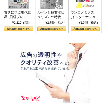
古典に学ぶ現代世
ルペンと極右ポピ
ウンコノミクス
界 (日経プレミア
ュリズムの時代：
(インターナショナ
シリーズ)
〈ヤヌス〉の二つ
ル新書)
¥1,210（税込）
¥2,750（税込）
¥1,045（税込）
の顔