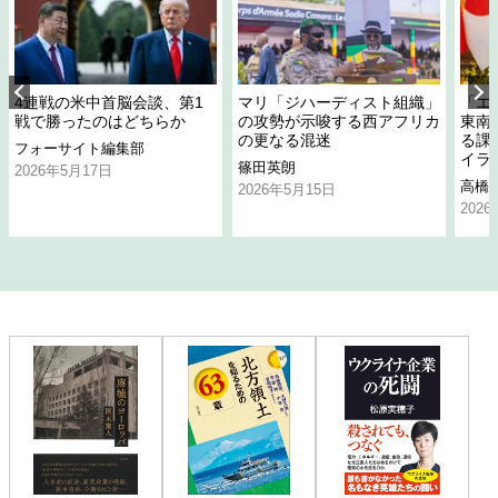
4連戦の米中首脳会談、第1
マリ「ジハーディスト組織」
「エ
戦で勝ったのはどちらか
の攻勢が示唆する西アフリカ
東南
の更なる混迷
る課
フォーサイト編集部
イラ
篠田英朗
2026年5月17日
高橋
2026年5月15日
202