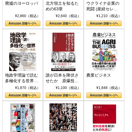
廃墟のヨーロッパ
北方領土を知るた
ウクライナ企業の
めの63章
死闘 (産経セレク
ト S 039)
¥2,860（税込）
¥2,640（税込）
¥1,210（税込）
地政学理論で読む
誰が日本を降伏さ
農業ビジネス
多極化する世界：
せたか 原爆投
トランプとBRICS
下、ソ連参戦、そ
¥1,870（税込）
¥1,100（税込）
¥1,848（税込）
の挑戦
して聖断 (PHP新
書)