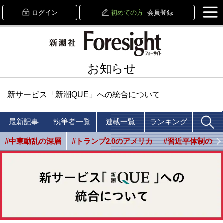
ログイン
初めての方
会員登録
お知らせ
新サービス「新潮QUE」への統合について
最新記事
執筆者一覧
連載一覧
ランキング
#中東動乱の深層
#トランプ2.0のアメリカ
#習近平体制の光