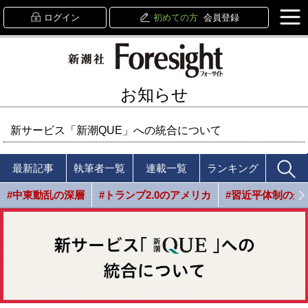
ログイン
初めての方
会員登録
お知らせ
新サービス「新潮QUE」への統合について
最新記事
執筆者一覧
連載一覧
ランキング
#中東動乱の深層
#トランプ2.0のアメリカ
#習近平体制の光