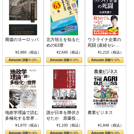
廃墟のヨーロッパ
北方領土を知るた
ウクライナ企業の
めの63章
死闘 (産経セレク
ト S 039)
¥2,860（税込）
¥2,640（税込）
¥1,210（税込）
地政学理論で読む
誰が日本を降伏さ
農業ビジネス
多極化する世界：
せたか 原爆投
トランプとBRICS
下、ソ連参戦、そ
¥1,870（税込）
¥1,100（税込）
¥1,848（税込）
の挑戦
して聖断 (PHP新