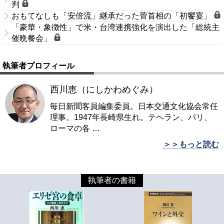
判
おもてなしも「安倍流」継承だった菅首相の「初饗宴」
「豪華・象徴性」で米・台湾連携強化を演出した「総統主
催晩餐会」
執筆者プロフィール
西川恵（にしかわめぐみ）
毎日新聞客員編集委員。日本交通文化協会常任
理事。1947年長崎県生れ。テヘラン、パリ、
ローマの各
…
＞＞もっと読む
執筆者の書籍