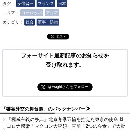
タグ：
安倍晋三
フランス
日本
エリア：
ヨーロッパ
アジア
カテゴリ：
社会
軍事・防衛
ポスト
フォーサイト最新記事のお知らせを
受け取れます。
@Fsightさんをフォロー
「饗宴外交の舞台裏」のバックナンバー
「権威主義の祭典」北京冬季五輪を控えた東京の使命
コロナ感染「マクロン大統領」直前「2つの会食」で大批