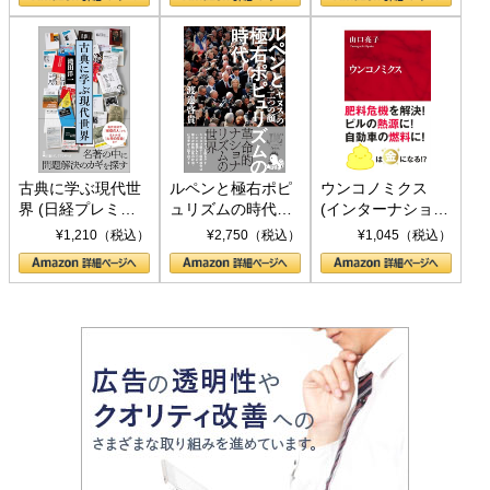
書)
古典に学ぶ現代世
ルペンと極右ポピ
ウンコノミクス
界 (日経プレミア
ュリズムの時代：
(インターナショナ
シリーズ)
〈ヤヌス〉の二つ
ル新書)
¥1,210（税込）
¥2,750（税込）
¥1,045（税込）
の顔