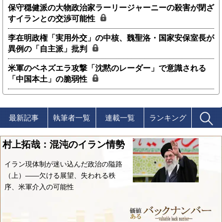
保守穏健派の大物政治家ラーリージャーニーの殺害が閉ざ
すイランとの交渉可能性
李在明政権「実用外交」の中核、魏聖洛・国家安保室長が
異例の「自主派」批判
米軍のベネズエラ攻撃「沈黙のレーダー」で意識される
「中国本土」の脆弱性
最新記事
執筆者一覧
連載一覧
ランキング
村上拓哉：混沌のイラン情勢
イラン現体制が迷い込んだ政治の隘路
（上）――欠ける展望、失われる秩
序、米軍介入の可能性