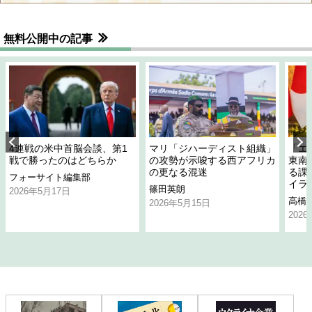
無料公開中の記事
4連戦の米中首脳会談、第1
マリ「ジハーディスト組織」
「エ
戦で勝ったのはどちらか
の攻勢が示唆する西アフリカ
東南
の更なる混迷
る課
フォーサイト編集部
イラ
篠田英朗
2026年5月17日
高橋
2026年5月15日
202