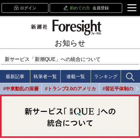
ログイン
初めての方
会員登録
お知らせ
新サービス「新潮QUE」への統合について
最新記事
執筆者一覧
連載一覧
ランキング
#中東動乱の深層
#トランプ2.0のアメリカ
#習近平体制の光