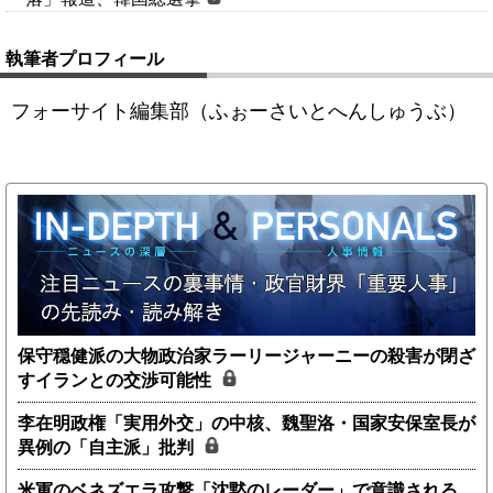
執筆者プロフィール
フォーサイト編集部（ふぉーさいとへんしゅうぶ）
保守穏健派の大物政治家ラーリージャーニーの殺害が閉ざ
すイランとの交渉可能性
李在明政権「実用外交」の中核、魏聖洛・国家安保室長が
異例の「自主派」批判
米軍のベネズエラ攻撃「沈黙のレーダー」で意識される