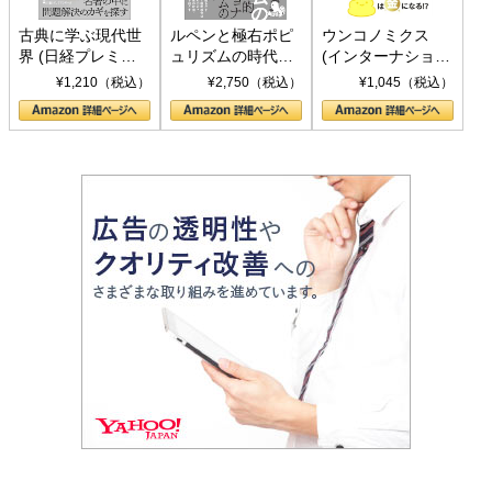
古典に学ぶ現代世
ルペンと極右ポピ
ウンコノミクス
界 (日経プレミア
ュリズムの時代：
(インターナショナ
シリーズ)
〈ヤヌス〉の二つ
ル新書)
¥1,210（税込）
¥2,750（税込）
¥1,045（税込）
の顔