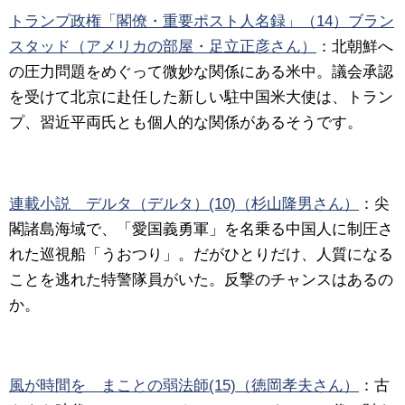
トランプ政権「閣僚・重要ポスト人名録」（14）ブラン
スタッド（アメリカの部屋・足立正彦さん）
：
北朝鮮へ
の圧力問題をめぐって微妙な関係にある米中。議会承認
を受けて北京に赴任した新しい駐中国米大使は、トラン
プ、習近平両氏とも個人的な関係があるそうです。
連載小説 デルタ（デルタ）(10)（杉山隆男さん）
：
尖
閣諸島海域で、「愛国義勇軍」を名乗る中国人に制圧さ
れた巡視船「うおつり」。だがひとりだけ、人質になる
ことを逃れた特警隊員がいた。反撃のチャンスはあるの
か。
風が時間を まことの弱法師(15)（徳岡孝夫さん）
：
古