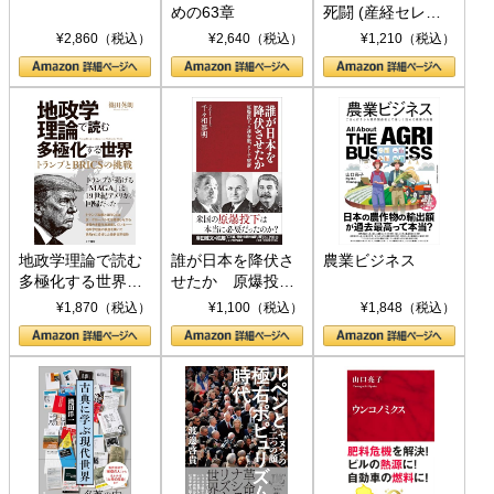
めの63章
死闘 (産経セレク
ト S 039)
¥2,860（税込）
¥2,640（税込）
¥1,210（税込）
地政学理論で読む
誰が日本を降伏さ
農業ビジネス
多極化する世界：
せたか 原爆投
トランプとBRICS
下、ソ連参戦、そ
¥1,870（税込）
¥1,100（税込）
¥1,848（税込）
の挑戦
して聖断 (PHP新
書)