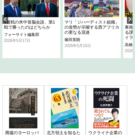
4連戦の米中首脳会談、第1
マリ「ジハーディスト組織」
「エ
戦で勝ったのはどちらか
の攻勢が示唆する西アフリカ
東南
の更なる混迷
る課
フォーサイト編集部
イラ
篠田英朗
2026年5月17日
高橋
2026年5月15日
202
廃墟のヨーロッパ
北方領土を知るた
ウクライナ企業の