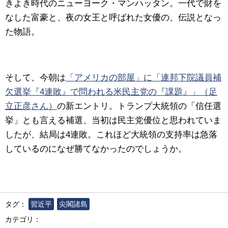
きよき時代のニューヨーク・マンハッタン。一代で財を
なした富豪と、夜の女王と呼ばれた女優の、伝説となっ
た物語。
そして、今朝は
「アメリカの部屋」に「連邦下院議員補
欠選挙『4連敗』で問われる米民主党の『課題』」（足
立正彦さん）
の新エントリ。
トランプ大統領の「信任選
挙」とも言える補選、当初は民主党優位と思われていま
したが、結局は4連敗。これほど大統領の支持率は急落
しているのになぜ勝てなかったのでしょうか。
タグ：
習近平
尖閣諸島
カテゴリ：