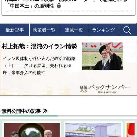
「中国本土」の脆弱性
最新記事
執筆者一覧
連載一覧
ランキング
村上拓哉：混沌のイラン情勢
イラン現体制が迷い込んだ政治の隘路
（上）――欠ける展望、失われる秩
序、米軍介入の可能性
無料公開中の記事