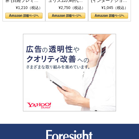
界 (日経プレミア
ュリズムの時代：
(インターナショナ
シリーズ)
〈ヤヌス〉の二つ
ル新書)
¥1,210（税込）
¥2,750（税込）
¥1,045（税込）
の顔
新潮社 Foresight