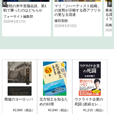
4連戦の米中首脳会談、第1
マリ「ジハーディスト組織」
「エ
戦で勝ったのはどちらか
の攻勢が示唆する西アフリカ
東南
の更なる混迷
る課
フォーサイト編集部
イラ
篠田英朗
2026年5月17日
高橋
2026年5月15日
202
廃墟のヨーロッパ
北方領土を知るた
ウクライナ企業の
めの63章
死闘 (産経セレク
ト S 039)
¥2,860（税込）
¥2,640（税込）
¥1,210（税込）