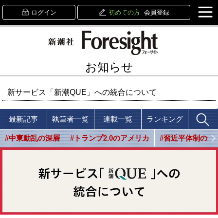
ログイン
初めての方
会員登録
お知らせ
新サービス「新潮QUE」への統合について
最新記事
執筆者一覧
連載一覧
ランキング
#中東動乱の深層
#トランプ2.0のアメリカ
#習近平体制の光