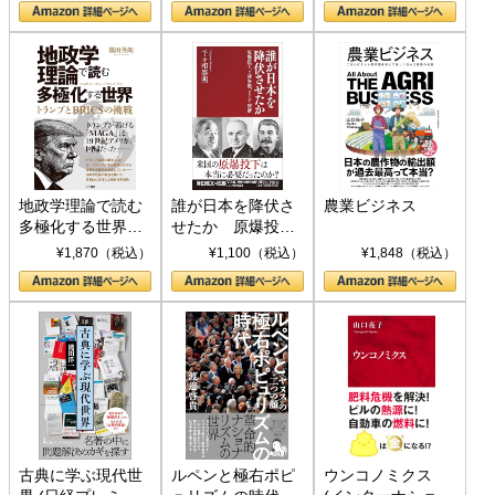
地政学理論で読む
誰が日本を降伏さ
農業ビジネス
多極化する世界：
せたか 原爆投
トランプとBRICS
下、ソ連参戦、そ
¥1,870（税込）
¥1,100（税込）
¥1,848（税込）
の挑戦
して聖断 (PHP新
書)
古典に学ぶ現代世
ルペンと極右ポピ
ウンコノミクス