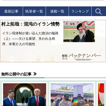
最新記事
執筆者一覧
連載一覧
ランキング
村上拓哉：混沌のイラン情勢
イラン現体制が迷い込んだ政治の隘路
（上）――欠ける展望、失われる秩
序、米軍介入の可能性
無料公開中の記事