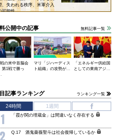
望、失われる秩序、米軍介入
の可能性
料公開中の記事
無料記事一覧
連戦の米中首脳会
マリ「ジハーディス
「エネルギー供給国
、第1戦で勝っ
ト組織」の攻勢が…
としての東南アジ…
…
目記事ランキング
ランキング一覧
24時間
1週間
f
1
「霞が関の埋蔵金」は間違いなく存在する
2
Q.17 酒鬼薔薇聖斗は社会復帰しているか