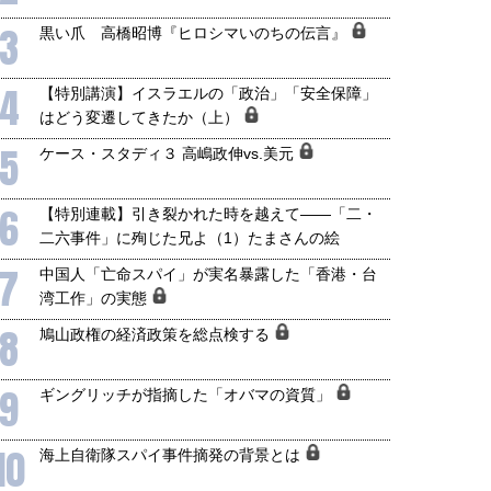
3
黒い爪 高橋昭博『ヒロシマいのちの伝言』
4
【特別講演】イスラエルの「政治」「安全保障」
はどう変遷してきたか（上）
5
ケース・スタディ３ 高嶋政伸vs.美元
6
【特別連載】引き裂かれた時を越えて――「二・
二六事件」に殉じた兄よ（1）たまさんの絵
7
中国人「亡命スパイ」が実名暴露した「香港・台
湾工作」の実態
8
鳩山政権の経済政策を総点検する
9
ギングリッチが指摘した「オバマの資質」
10
海上自衛隊スパイ事件摘発の背景とは