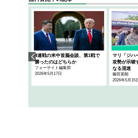
艦隊」構想
4連戦の米中首脳会談、第1戦で
マリ「ジハ
「空白」
勝ったのはどちらか
攻勢が示唆
フォーサイト編集部
のか
なる混迷
2026年5月17日
篠田英朗
2026年5月15