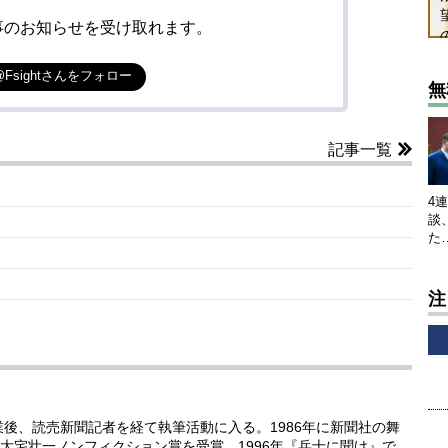
事のお知らせを受け取れます。
@Fsightさんをフォロー
無
記事一覧
4
談
た
注
業後、読売新聞記者を経て執筆活動に入る。1986年に新聞社の舞
大宅壮一ノンフィクション賞を受賞。1996年『兵士に聞け』で