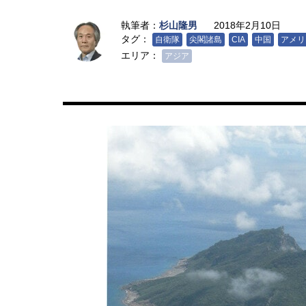
執筆者：
杉山隆男
2018年2月10日
タグ：
自衛隊
尖閣諸島
CIA
中国
アメリ
エリア：
アジア