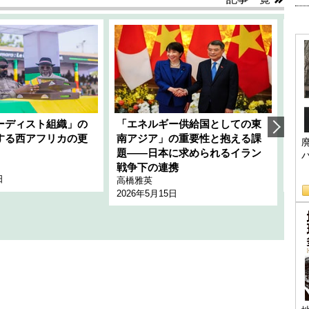
ーディスト組織」の
「エネルギー供給国としての東
韓
する西アフリカの更
南アジア」の重要性と抱える課
1
題――日本に求められるイラン
全
千々
戦争下の連携
日
202
高橋雅英
2026年5月15日