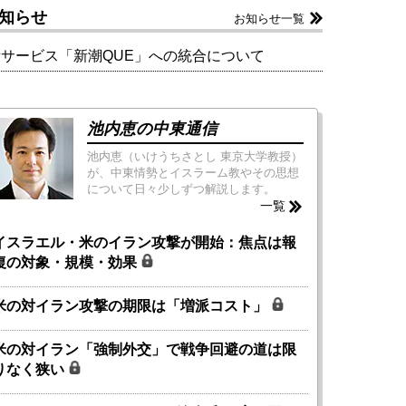
知らせ
お知らせ一覧
新サービス「新潮QUE」への統合について
池内恵の中東通信
池内恵（いけうちさとし 東京大学教授）
が、中東情勢とイスラーム教やその思想
について日々少しずつ解説します。
一覧
イスラエル・米のイラン攻撃が開始：焦点は報
復の対象・規模・効果
米の対イラン攻撃の期限は「増派コスト」
米の対イラン「強制外交」で戦争回避の道は限
りなく狭い