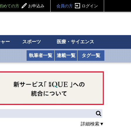
初めての方
お申込み
会員の方
ログイン
チャー
スポーツ
医療・サイエンス
執筆者一覧
連載一覧
タグ一覧
詳細検索▼