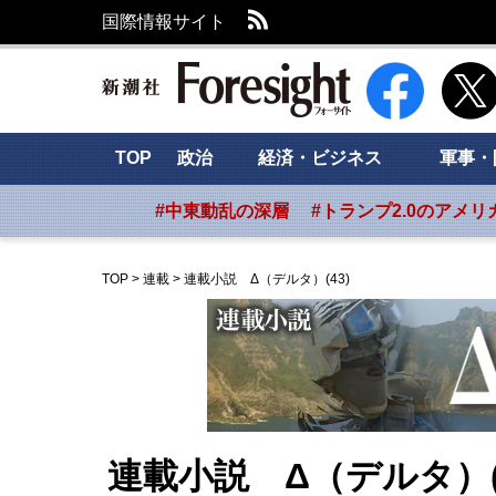
RSS
国際情報サイト
新潮社 Foresig
TOP
政治
経済・ビジネス
軍事・
#中東動乱の深層
#トランプ2.0のアメリ
TOP
>
連載
>
連載小説 Δ（デルタ）(43)
連載小説 Δ（デルタ）(4