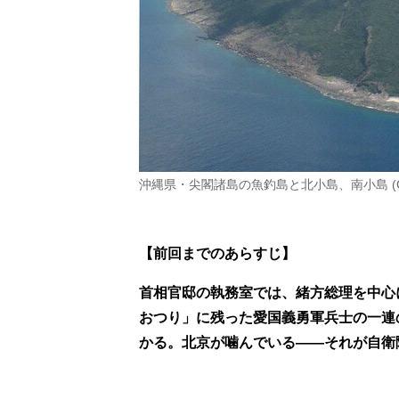
沖縄県・尖閣諸島の魚釣島と北小島、南小島 (
【前回までのあらすじ】
首相官邸の執務室では、緒方総理を中心
おつり」に残った愛国義勇軍兵士の一連
かる。北京が噛んでいる――それが自衛