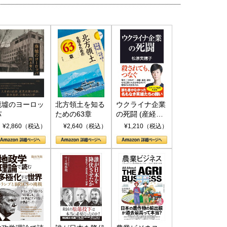
国にも理解してほしい「極東
ホルムズ海峡危機で加速したエ
905年体制」における日米韓安
ネルギー転換が「中国依存」に
廃墟のヨーロッ
北方領土を知る
ウクライナ企業
保障協力の意味
行き着くリスク
パ
ための63章
の死闘 (産経セ
和泰明
小山堅
レクト S 039)
¥2,860（税込）
¥2,640（税込）
¥1,210（税込）
6年5月15日
2026年5月14日