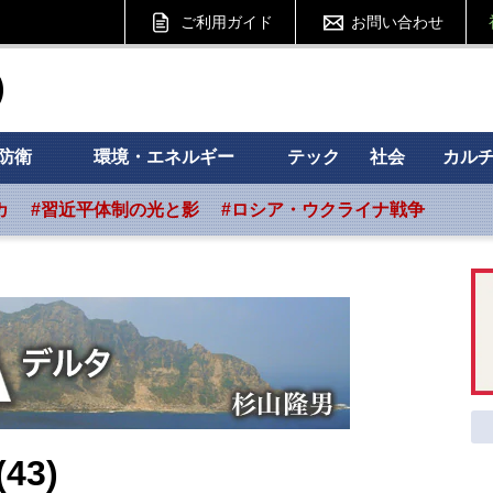
ご利用ガイド
お問い合わせ
ht フォーサイト
防衛
環境・エネルギー
テック
社会
カル
カ
#習近平体制の光と影
#ロシア・ウクライナ戦争
3)