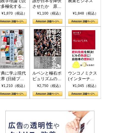
地政学理論で読
誰が日本を降伏
農業ビジネス
む多極化する世
させたか 原爆
界：トランプと
投下、ソ連参
¥1,870（税込）
¥1,100（税込）
¥1,848（税込）
RICSの挑戦
戦、そして聖断
(PHP新書)
古典に学ぶ現代
ルペンと極右ポ
ウンコノミクス
世界 (日経プレ
ピュリズムの時
(インターナシ
ミアシリーズ)
代：〈ヤヌス〉
ョナル新書)
¥1,210（税込）
¥2,750（税込）
¥1,045（税込）
の二つの顔