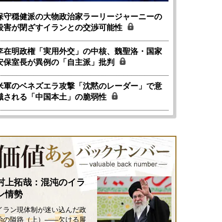
保守穏健派の大物政治家ラーリージャーニーの
殺害が閉ざすイランとの交渉可能性
李在明政権「実用外交」の中核、魏聖洛・国家
安保室長が異例の「自主派」批判
米軍のベネズエラ攻撃「沈黙のレーダー」で意
識される「中国本土」の脆弱性
村上拓哉：混沌のイラ
ン情勢
イラン現体制が迷い込んだ政
治の隘路（上）――欠ける展