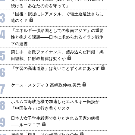
続ける「あなたの命を守って」
3
「国後・択捉にレアメタル」で領土返還はさらに
遠のく？
4
「エネルギー供給国としての東南アジア」の重要
性と抱える課題――日本に求められるイラン戦争
下の連携
5
禁じ手「財政ファイナンス」踏み込んだ日銀「黒
国にも理解してほしい「極東
ホルムズ海峡危機で加速したエ
田総裁」に財政規律は効くか
905年体制」における日米韓安
ネルギー転換が「中国依存」に
保障協力の意味
行き着くリスク
6
「学習の高速道路」は良いことずくめにあらず
和泰明
小山堅
6年5月15日
2026年5月14日
7
ケース・スタディ３ 高嶋政伸vs.美元
8
ホルムズ海峡危機で加速したエネルギー転換が
「中国依存」に行き着くリスク
9
日本人女子学生殺害で炙りだされる国家の病根
――ルーマニア
居酒屋「権八」はなぜ選ばれたのか