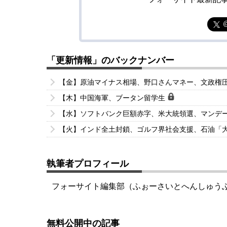
「更新情報」のバックナンバー
【金】原油マイナス相場、野口さんマネー、文政権
【木】中国海軍、ブータン留学生
【水】ソフトバンク巨額赤字、米大統領選、マンデ
【火】インド全土封鎖、ゴルフ界社会支援、石油「
執筆者プロフィール
フォーサイト編集部（ふぉーさいとへんしゅう
無料公開中の記事