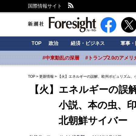
RSS
国際情報サイト
新潮社 Foresig
TOP
政治
経済・ビジネス
軍事・
#中東動乱の深層
#トランプ2.0のアメリ
TOP
>
更新情報
>
【火】エネルギーの誤解、欧州ポピュリズム、
【火】エネルギーの誤
小説、本の虫、印象
北朝鮮サイバー