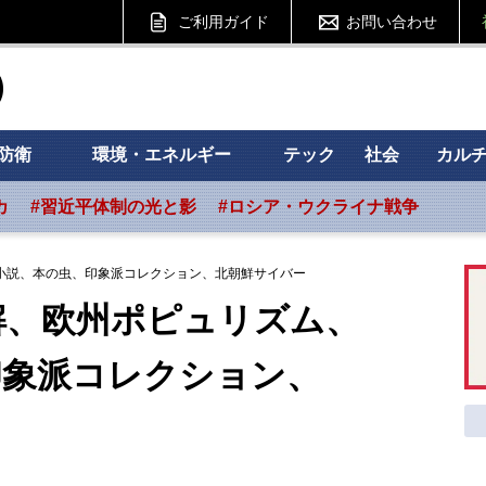
ご利用ガイド
お問い合わせ
ht フォーサイト
防衛
環境・エネルギー
テック
社会
カル
カ
#習近平体制の光と影
#ロシア・ウクライナ戦争
小説、本の虫、印象派コレクション、北朝鮮サイバー
解、欧州ポピュリズム、
派コレクション、