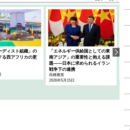
ーディスト組織」の
「エネルギー供給国としての東
韓
する西アフリカの更
南アジア」の重要性と抱える課
1
題――日本に求められるイラン
全
千々
戦争下の連携
日
202
高橋雅英
2026年5月15日