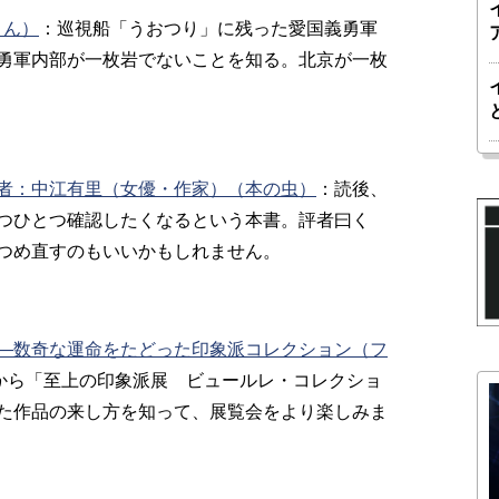
さん）
：巡視船「うおつり」に残った愛国義勇軍
勇軍内部が一枚岩でないことを知る。北京が一枚
者：中江有里（女優・作家）（本の虫）
：読後、
つひとつ確認したくなるという本書。評者曰く
つめ直すのもいいかもしれません。
―数奇な運命をたどった印象派コレクション（フ
日から「至上の印象派展 ビュールレ・コレクショ
た作品の来し方を知って、展覧会をより楽しみま