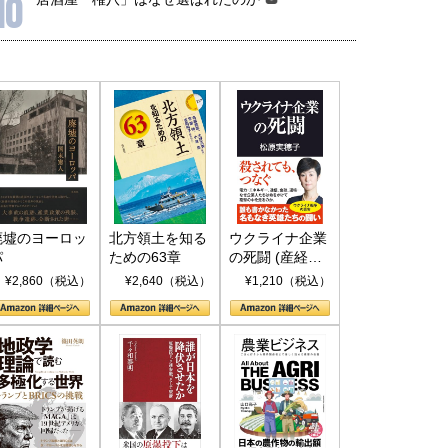
10
廃墟のヨーロッ
北方領土を知る
ウクライナ企業
パ
ための63章
の死闘 (産経セ
レクト S 039)
¥2,860（税込）
¥2,640（税込）
¥1,210（税込）