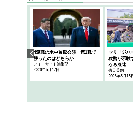
艦隊」構想
4連戦の米中首脳会談、第1戦で
マリ「ジハ
「空白」
勝ったのはどちらか
攻勢が示唆
フォーサイト編集部
のか
なる混迷
2026年5月17日
篠田英朗
2026年5月15