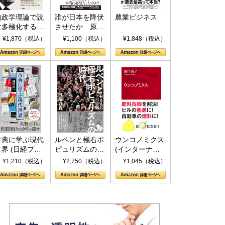
地政学理論で読
誰が日本を降伏
農業ビジネス
む多極化する世
させたか 原爆
界：トランプと
投下、ソ連参
¥1,870（税込）
¥1,100（税込）
¥1,848（税込）
RICSの挑戦
戦、そして聖断
(PHP新書)
古典に学ぶ現代
ルペンと極右ポ
ウンコノミクス
世界 (日経プレ
ピュリズムの時
(インターナシ
ミアシリーズ)
代：〈ヤヌス〉
ョナル新書)
¥1,210（税込）
¥2,750（税込）
¥1,045（税込）
の二つの顔