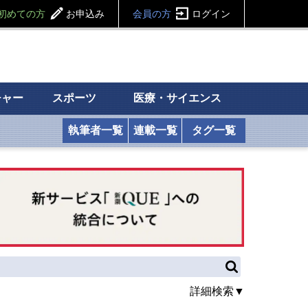
初めての方
お申込み
会員の方
ログイン
チャー
スポーツ
医療・サイエンス
執筆者一覧
連載一覧
タグ一覧
詳細検索▼