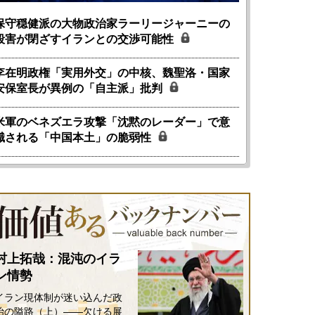
保守穏健派の大物政治家ラーリージャーニーの
殺害が閉ざすイランとの交渉可能性
李在明政権「実用外交」の中核、魏聖洛・国家
安保室長が異例の「自主派」批判
米軍のベネズエラ攻撃「沈黙のレーダー」で意
識される「中国本土」の脆弱性
村上拓哉：混沌のイラ
ン情勢
イラン現体制が迷い込んだ政
治の隘路（上）――欠ける展