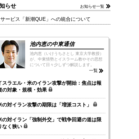
知らせ
お知らせ一覧
新サービス「新潮QUE」への統合について
池内恵の中東通信
池内恵（いけうちさとし 東京大学教授）
が、中東情勢とイスラーム教やその思想
について日々少しずつ解説します。
一覧
イスラエル・米のイラン攻撃が開始：焦点は報
復の対象・規模・効果
米の対イラン攻撃の期限は「増派コスト」
米の対イラン「強制外交」で戦争回避の道は限
りなく狭い