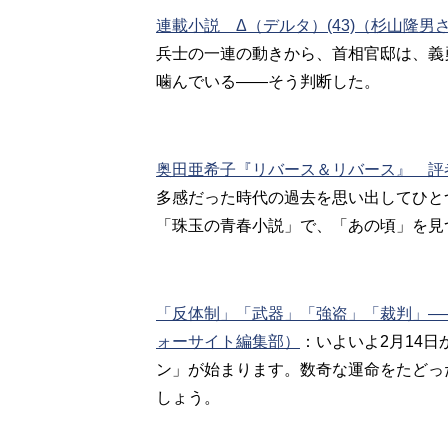
連載小説 Δ（デルタ）(43)（杉山隆男
兵士の一連の動きから、首相官邸は、義
噛んでいる――そう判断した。
奥田亜希子『リバース＆リバース』 評
多感だった時代の過去を思い出してひと
「珠玉の青春小説」で、「あの頃」を見
「反体制」「武器」「強盗」「裁判」―
ォーサイト編集部）
：いよいよ2月14
ン」が始まります。数奇な運命をたどっ
しょう。