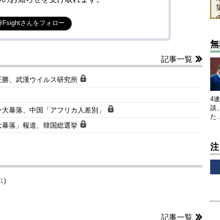
@Fsightさんをフォロー
無
記事一覧
圧勝、武漢ウイルス研究所
4
談
ー大暴落、中国「アフリカ人差別」
た
大暴落」報道、韓国総選挙
注
ぶ）
記事一覧