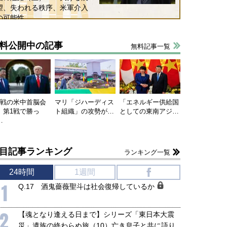
望、失われる秩序、米軍介入
の可能性
料公開中の記事
無料記事一覧
連戦の米中首脳会
マリ「ジハーディス
「エネルギー供給国
、第1戦で勝っ
ト組織」の攻勢が…
としての東南アジ…
…
目記事ランキング
ランキング一覧
24時間
1週間
f
1
Q.17 酒鬼薔薇聖斗は社会復帰しているか
2
【魂となり逢える日まで】シリーズ「東日本大震
災」遺族の終わらぬ旅（10）亡き息子と共に語り