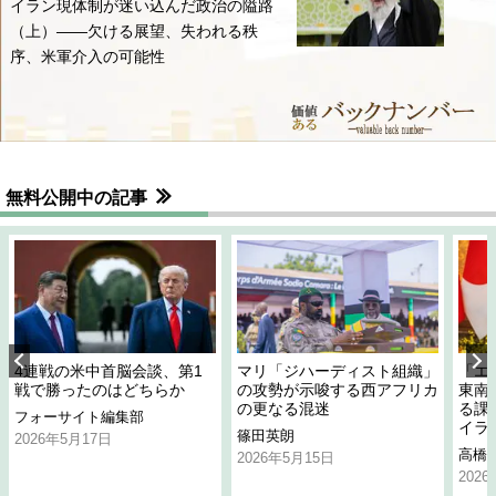
イラン現体制が迷い込んだ政治の隘路
（上）――欠ける展望、失われる秩
序、米軍介入の可能性
無料公開中の記事
4連戦の米中首脳会談、第1
マリ「ジハーディスト組織」
「エ
戦で勝ったのはどちらか
の攻勢が示唆する西アフリカ
東南
の更なる混迷
る課
フォーサイト編集部
イラ
篠田英朗
2026年5月17日
高橋
2026年5月15日
202