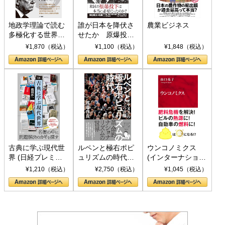
地政学理論で読む
誰が日本を降伏さ
農業ビジネス
多極化する世界：
せたか 原爆投
トランプとBRICS
下、ソ連参戦、そ
¥1,870（税込）
¥1,100（税込）
¥1,848（税込）
の挑戦
して聖断 (PHP新
書)
古典に学ぶ現代世
ルペンと極右ポピ
ウンコノミクス
界 (日経プレミア
ュリズムの時代：
(インターナショナ
シリーズ)
〈ヤヌス〉の二つ
ル新書)
¥1,210（税込）
¥2,750（税込）
¥1,045（税込）
の顔