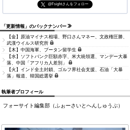
@Fsightさんをフォロー
「更新情報」のバックナンバー
【金】原油マイナス相場、野口さんマネー、文政権圧勝、
武漢ウイルス研究所
【木】中国海軍、ブータン留学生
【水】ソフトバンク巨額赤字、米大統領選、マンデー大暴
落、中国「アフリカ人差別」
【火】インド全土封鎖、ゴルフ界社会支援、石油「大暴
落」報道、韓国総選挙
執筆者プロフィール
フォーサイト編集部（ふぉーさいとへんしゅうぶ）