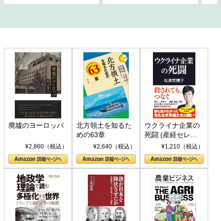
廃墟のヨーロッパ
北方領土を知るた
ウクライナ企業の
めの63章
死闘 (産経セレク
ト S 039)
¥2,860（税込）
¥2,640（税込）
¥1,210（税込）