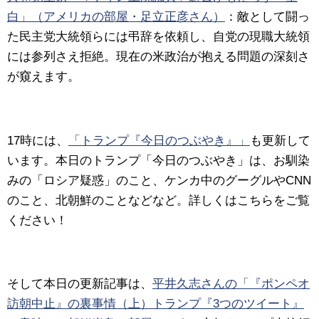
白」（アメリカの部屋・足立正彦さん）
：敵として闘っ
た民主党大統領らには弔辞を依頼し、自党の現職大統領
には参列さえ拒絶。現在の米政治が抱える問題の深刻さ
が窺えます。
17時には、
「トランプ『今日のつぶやき』」
も更新して
います。本日のトランプ「今日のつぶやき」は、お馴染
みの「ロシア疑惑」のこと、ケンカ中のグーグルやCNN
のこと、北朝鮮のことなどなど。詳しくはこちらをご覧
ください！
そして本日の更新記事は、
平井久志さんの「『ポンペオ
訪朝中止』の裏事情（上）トランプ『3つのツイート』