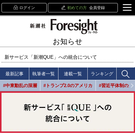
ログイン
初めての方
会員登録
お知らせ
新サービス「新潮QUE」への統合について
最新記事
執筆者一覧
連載一覧
ランキング
#中東動乱の深層
#トランプ2.0のアメリカ
#習近平体制の光