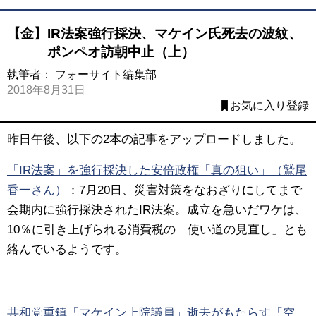
【金】IR法案強行採決、マケイン氏死去の波紋、
ポンペオ訪朝中止（上）
執筆者：
フォーサイト編集部
2018年8月31日
お気に入り登録
昨日午後、以下の2本の記事をアップロードしました。
「IR法案」を強行採決した安倍政権「真の狙い」（鷲尾
香一さん）
：7月20日、災害対策をなおざりにしてまで
会期内に強行採決されたIR法案。成立を急いだワケは、
10％に引き上げられる消費税の「使い道の見直し」とも
絡んでいるようです。
共和党重鎮「マケイン上院議員」逝去がもたらす「空