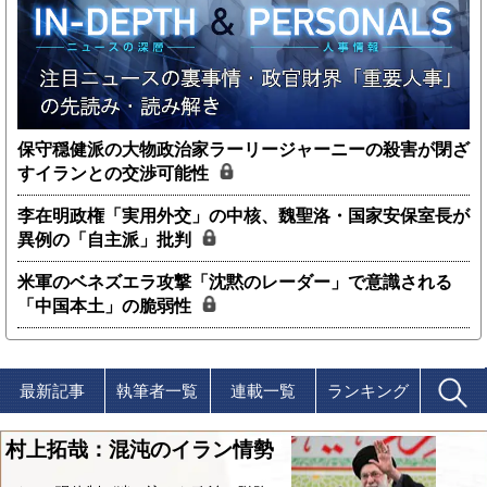
保守穏健派の大物政治家ラーリージャーニーの殺害が閉ざ
すイランとの交渉可能性
李在明政権「実用外交」の中核、魏聖洛・国家安保室長が
異例の「自主派」批判
米軍のベネズエラ攻撃「沈黙のレーダー」で意識される
「中国本土」の脆弱性
最新記事
執筆者一覧
連載一覧
ランキング
村上拓哉：混沌のイラン情勢