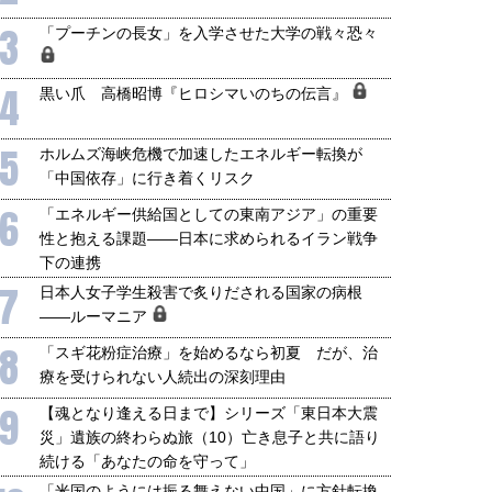
3
「プーチンの長女」を入学させた大学の戦々恐々
4
黒い爪 高橋昭博『ヒロシマいのちの伝言』
5
ホルムズ海峡危機で加速したエネルギー転換が
「中国依存」に行き着くリスク
6
「エネルギー供給国としての東南アジア」の重要
性と抱える課題――日本に求められるイラン戦争
下の連携
7
日本人女子学生殺害で炙りだされる国家の病根
――ルーマニア
8
「スギ花粉症治療」を始めるなら初夏 だが、治
療を受けられない人続出の深刻理由
国にも理解してほしい「極東
ホルムズ海峡危機で加速したエ
9
【魂となり逢える日まで】シリーズ「東日本大震
905年体制」における日米韓安
ネルギー転換が「中国依存」に
災」遺族の終わらぬ旅（10）亡き息子と共に語り
保障協力の意味
行き着くリスク
続ける「あなたの命を守って」
和泰明
小山堅
6年5月15日
2026年5月14日
「米国のようには振る舞えない中国」に方針転換