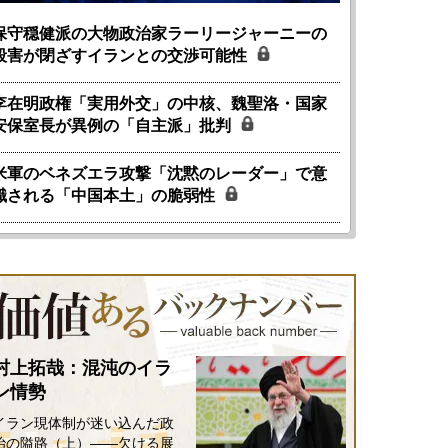
保守穏健派の大物政治家ラーリージャーニーの
殺害が閉ざすイランとの交渉可能性
李在明政権「実用外交」の中核、魏聖洛・国家
安保室長が異例の「自主派」批判
米軍のベネズエラ攻撃「沈黙のレーダー」で意
識される「中国本土」の脆弱性
村上拓哉：混沌のイラ
ン情勢
イラン現体制が迷い込んだ政
治の隘路（上）――欠ける展