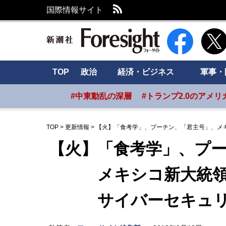
RSS
国際情報サイト
新潮社 Foresig
TOP
政治
経済・ビジネス
軍事・
#中東動乱の深層
#トランプ2.0のアメリ
TOP
>
更新情報
>
【火】「食考学」、プーチン、「君主号」、メ
【火】「食考学」、プ
メキシコ新大統領、
サイバーセキュリ