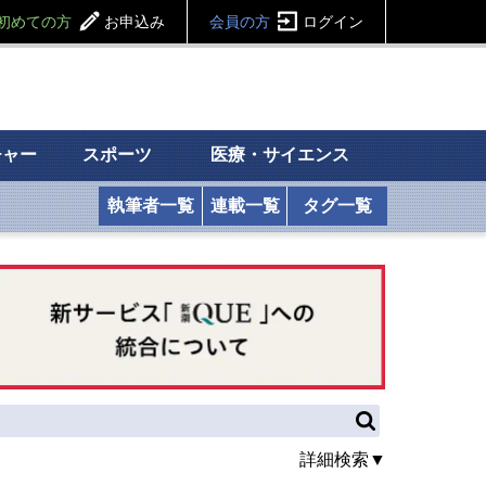
初めての方
お申込み
会員の方
ログイン
チャー
スポーツ
医療・サイエンス
執筆者一覧
連載一覧
タグ一覧
詳細検索▼