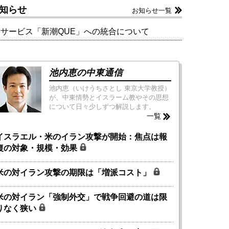
知らせ
お知らせ一覧
新サービス「新潮QUE」への統合について
池内恵の中東通信
池内恵（いけうちさとし 東京大学教授）
が、中東情勢とイスラーム教やその思想
について日々少しずつ解説します。
一覧
イスラエル・米のイラン攻撃が開始：焦点は報
復の対象・規模・効果
米の対イラン攻撃の期限は「増派コスト」
米の対イラン「強制外交」で戦争回避の道は限
りなく狭い