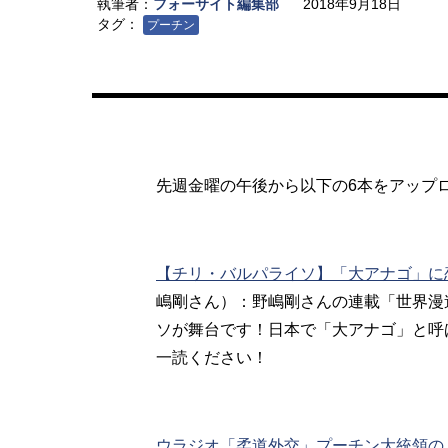
執筆者：
フォーサイト編集部
2018年9月18日
タグ：
プーチン
先週金曜の午後から以下の6本をアップ
【チリ・バルパライソ】「大アナゴ」に
嶋剛さん）：野嶋剛さんの連載「世界漫
ソが舞台です！日本で「大アナゴ」と呼
一読ください！
ウラジオ「柔道外交」プーチン大統領の