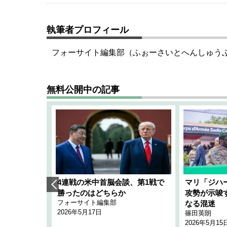
執筆者プロフィール
フォーサイト編集部（ふぉーさいとへんしゅう
無料公開中の記事
艦隊」構想
4連戦の米中首脳会談、第1戦で
マリ「ジハ
「空白」
勝ったのはどちらか
攻勢が示唆
フォーサイト編集部
のか
なる混迷
2026年5月17日
篠田英朗
2026年5月15