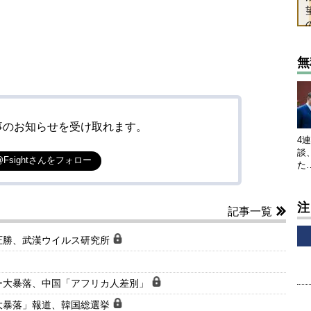
無
事のお知らせを受け取れます。
4
談
@Fsightさんをフォロー
た
注
記事一覧
圧勝、武漢ウイルス研究所
ー大暴落、中国「アフリカ人差別」
大暴落」報道、韓国総選挙