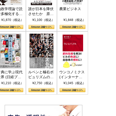
地政学理論で読
誰が日本を降伏
農業ビジネス
む多極化する世
させたか 原爆
界：トランプと
投下、ソ連参
¥1,870（税込）
¥1,100（税込）
¥1,848（税込）
RICSの挑戦
戦、そして聖断
(PHP新書)
古典に学ぶ現代
ルペンと極右ポ
ウンコノミクス
世界 (日経プレ
ピュリズムの時
(インターナシ
ミアシリーズ)
代：〈ヤヌス〉
ョナル新書)
¥1,210（税込）
¥2,750（税込）
¥1,045（税込）
の二つの顔