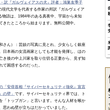
穂・訳『ガルヴェイアスの犬』評者：鴻巣友季子
ガルの現代文学を代表する作家の邦訳『ガルヴェイア
る物語は、1984年のある真夜中、宇宙から未知
てきたところから始まります。無料公開中。
和さん）：芸妓の写真に見とれ、少女らしく銀座
。日本画の女流画家としても才能を発揮し、ほの
亡き後の中上川家を取り仕切る正妻から、見ず知
れて困惑するのだった。
の「安倍首相『サイバーセキュリティ強化』宣言
』の壁」
です。サイバーセキュリティ界では、ト
を「トップガン」と言います。そんな人材を喉か
、思わぬ壁が立ちはだかっていました。