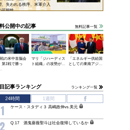
望、失われる秩序、米軍介入
の可能性
料公開中の記事
無料記事一覧
連戦の米中首脳会
マリ「ジハーディス
「エネルギー供給国
、第1戦で勝っ
ト組織」の攻勢が…
としての東南アジ…
…
目記事ランキング
ランキング一覧
24時間
1週間
f
1
ケース・スタディ３ 高嶋政伸vs.美元
2
Q.17 酒鬼薔薇聖斗は社会復帰しているか