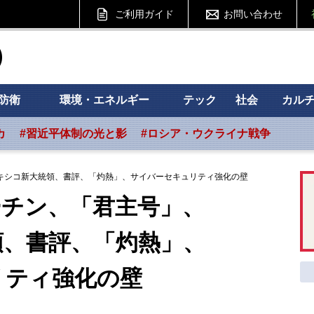
ご利用ガイド
お問い合わせ
ht フォーサイト
防衛
環境・エネルギー
テック
社会
カル
カ
#習近平体制の光と影
#ロシア・ウクライナ戦争
キシコ新大統領、書評、「灼熱」、サイバーセキュリティ強化の壁
ーチン、「君主号」、
書評、「灼熱」、
ティ強化の壁