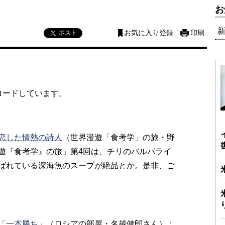
お
ポスト
お気に入り登録
印刷
ロードしています。
恋した情熱の詩人
（世界漫遊「食考学」の旅・野
遊『食考学』の旅」第4回は、チリのバルパライ
ばれている深海魚のスープが絶品とか。是非、ご
「一本勝ち」
（ロシアの部屋・名越健郎さん）：