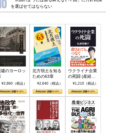
10
を選ばせてはならない
廃墟のヨーロッ
北方領土を知る
ウクライナ企業
パ
ための63章
の死闘 (産経セ
レクト S 039)
¥2,860（税込）
¥2,640（税込）
¥1,210（税込）