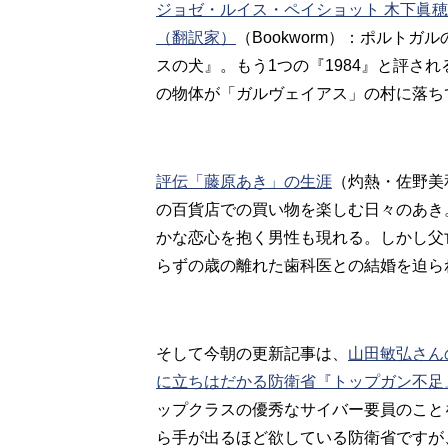
ジョゼ・ルイス・ペイショット 木下眞
（翻訳家）
（Bookworm）：ポルト
スの犬』。もう1つの『1984』と評され
の物体が「ガルヴェイアス」の村に落ち
評伝「藤原あき」の生涯
（灼熱・佐野美
の百貨店での買い物を楽しむ日々のあき
かな恋心を抱く男性も現れる。しかし父
らずの歳の離れた歯科医との結婚を迫ら
そして今朝の更新記事は、
山田敏弘さん
に立ちはだかる防衛省『トップガン不足
ップクラスの優秀なサイバー要員のこと
ら手が出るほど欲している防衛省ですが