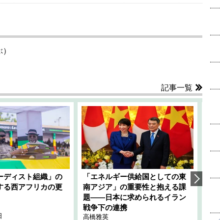
ぶ）
記事一覧
ーディスト組織」の
「エネルギー供給国としての東
韓
する西アフリカの更
南アジア」の重要性と抱える課
1
題――日本に求められるイラン
全
千々
戦争下の連携
日
202
高橋雅英