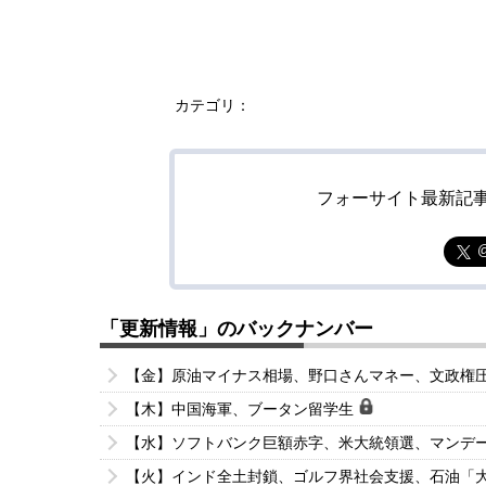
カテゴリ：
フォーサイト最新記
「更新情報」のバックナンバー
【金】原油マイナス相場、野口さんマネー、文政権
【木】中国海軍、ブータン留学生
【水】ソフトバンク巨額赤字、米大統領選、マンデ
【火】インド全土封鎖、ゴルフ界社会支援、石油「