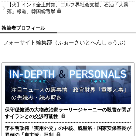
【火】インド全土封鎖、ゴルフ界社会支援、石油「大暴
落」報道、韓国総選挙
執筆者プロフィール
フォーサイト編集部（ふぉーさいとへんしゅうぶ）
保守穏健派の大物政治家ラーリージャーニーの殺害が閉ざ
すイランとの交渉可能性
李在明政権「実用外交」の中核、魏聖洛・国家安保室長が
異例の「自主派」批判