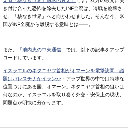
える『核なき世界』追求の衰え」
です。双方の喉元に突
き付け合った恐怖を除去したINF全廃は、冷戦を崩壊さ
せ、「核なき世界」へと向かわせました。そんな今、米
国がINF全廃から離脱する意味とは――。
また、
「池内恵の中東通信」
では、以下の記事をアップ
ロードしています。
イスラエルのネタニヤフ首相がオマーンを電撃訪問：議
題はパレスチナかイランか
：アラブ世界の中では特殊な
位置づけにある国、オマーン。ネタニヤフ首相の狙いは
何なのか、イスラエルを取り巻く外交・安保上の現状、
問題点が明快に分かります。