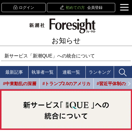
ログイン
初めての方
会員登録
お知らせ
新サービス「新潮QUE」への統合について
最新記事
執筆者一覧
連載一覧
ランキング
#中東動乱の深層
#トランプ2.0のアメリカ
#習近平体制の光