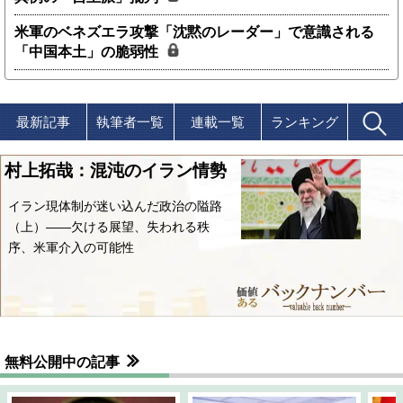
米軍のベネズエラ攻撃「沈黙のレーダー」で意識される
「中国本土」の脆弱性
最新記事
執筆者一覧
連載一覧
ランキング
村上拓哉：混沌のイラン情勢
イラン現体制が迷い込んだ政治の隘路
（上）――欠ける展望、失われる秩
序、米軍介入の可能性
無料公開中の記事