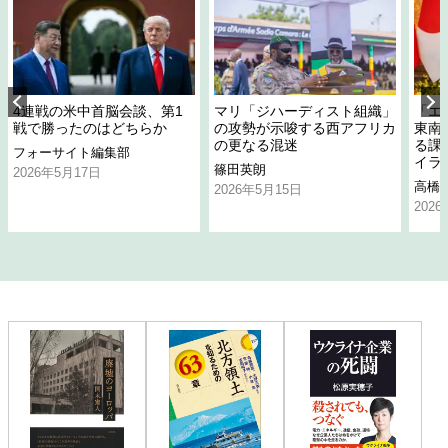
4連戦の米中首脳会談、第1
マリ「ジハーディスト組織」
「エ
戦で勝ったのはどちらか
の攻勢が示唆する西アフリカ
東南
の更なる混迷
る課
フォーサイト編集部
イラ
篠田英朗
2026年5月17日
高橋
2026年5月15日
202