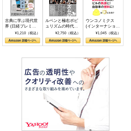
古典に学ぶ現代世
ルペンと極右ポピ
ウンコノミクス
界 (日経プレミア
ュリズムの時代：
(インターナショナ
シリーズ)
〈ヤヌス〉の二つ
ル新書)
¥1,210（税込）
¥2,750（税込）
¥1,045（税込）
の顔