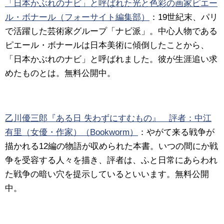
「日本かぶれのナビ」と呼ばれた光と色彩の画家ピエー
ル・ボナール（フォーサイト編集部）
：19世紀末、パリ
で活躍した芸術家グループ「ナビ派」。中心人物である
ピエール・ボナールは日本美術に傾倒したことから、
「日本かぶれのナビ」と呼ばれました。彼が生涯追い求
めたものとは。無料公開中。
乙川優三郎『ある日 失わずにすむもの』 評者：中江
有里（女優・作家）（Bookworm）
：やがて来る戦争が
描かれる12編の物語が収められた本書。いつの間にか戦
争を受容する人々を描き、評者は、ふと日常にあらわれ
た戦争の暗い穴を提示しているといいます。無料公開
中。