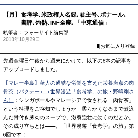
【月】食考学､米政権人名録､君主号､ボナール､
書評､灼熱､INF全廃､「中東通信」
執筆者：
フォーサイト編集部
2018年10月29日
お気に入り登録
先週金曜日午後から週末にかけて、以下の6本の記事を
アップロードしました。
【マレー半島】華人の過酷な労働を支えた栄養満点の肉
骨茶（パクテー）（世界漫遊「食考学」の旅・野嶋剛さ
ん）
：シンガポールやマレーシアで食される「肉骨茶」
という料理をご存知でしょうか。柔らかくなるまで煮込
んだ骨付き豚肉のスープで、滋養強壮に効くのだとか。
その成り立ちとは——。「世界漫遊『食考学』の旅」第
6回です！