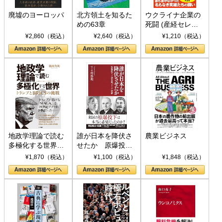
廃墟のヨーロッパ
北方領土を知るた
ウクライナ企業の
めの63章
死闘 (産経セレク
ト S 039)
¥2,860（税込）
¥2,640（税込）
¥1,210（税込）
地政学理論で読む
誰が日本を降伏さ
農業ビジネス
多極化する世界：
せたか 原爆投
トランプとBRICS
下、ソ連参戦、そ
¥1,870（税込）
¥1,100（税込）
¥1,848（税込）
の挑戦
して聖断 (PHP新
書)