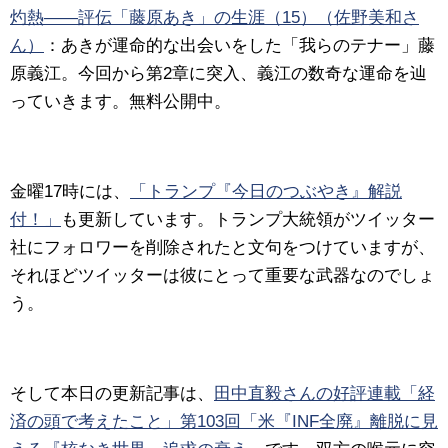
灼熱――評伝「藤原あき」の生涯（15）（佐野美和さ
ん）
：あきが運命的な出会いをした「我らのテナー」藤
原義江。今回から第2章に突入、義江の数奇な運命を辿
っていきます。無料公開中。
金曜17時には、
「トランプ『今日のつぶやき』解説
付！」
も更新しています。トランプ大統領がツイッター
社にフォロワーを削除されたと文句をつけていますが、
それほどツイッターは彼にとって重要な武器なのでしょ
う。
そして本日の更新記事は、
田中直毅さんの好評連載「経
済の頭で考えたこと」第103回「米『INF全廃』離脱に見