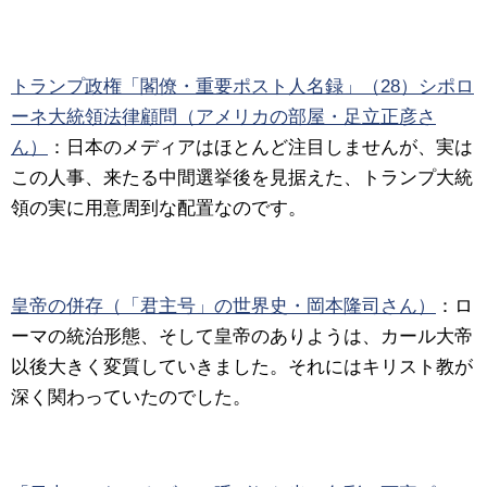
トランプ政権「閣僚・重要ポスト人名録」（28）シポロ
ーネ大統領法律顧問（アメリカの部屋・足立正彦さ
ん）
：日本のメディアはほとんど注目しませんが、実は
この人事、来たる中間選挙後を見据えた、トランプ大統
領の実に用意周到な配置なのです。
皇帝の併存（「君主号」の世界史・岡本隆司さん）
：ロ
ーマの統治形態、そして皇帝のありようは、カール大帝
以後大きく変質していきました。それにはキリスト教が
深く関わっていたのでした。