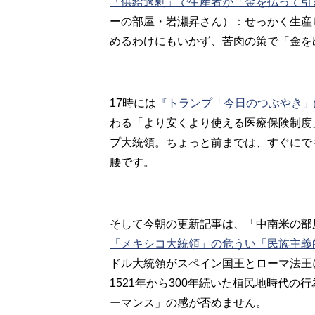
「供給過剰」で生産者が「金を払って引
ーの部屋・岩瀬昇さん）：せっかく生産
めるわけにもいかず、苦肉の策で「金を
17時には
『トランプ「今日のつぶやき」
わる「より安くより使える医療保険制度
プ大統領。ちょっと前までは、すぐにで
腰です。
そして今朝の更新記事は、「中南米の部
「メキシコ大統領」の危うい「民族主義
ドル大統領がスペイン国王とローマ法王
1521年から300年続いた植民地時代
ーマンス」の感が否めません。