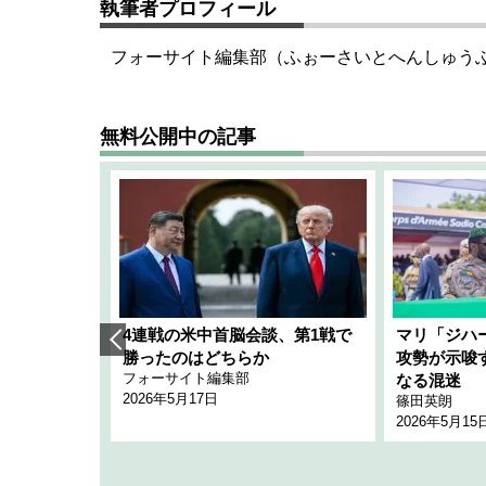
執筆者プロフィール
フォーサイト編集部（ふぉーさいとへんしゅう
無料公開中の記事
艦隊」構想
4連戦の米中首脳会談、第1戦で
マリ「ジハ
「空白」
勝ったのはどちらか
攻勢が示唆
フォーサイト編集部
のか
なる混迷
2026年5月17日
篠田英朗
2026年5月15