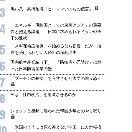
3
黒い爪 高橋昭博『ヒロシマいのちの伝言』
4
「エネルギー供給国としての東南アジア」の重要
性と抱える課題――日本に求められるイラン戦争
下の連携
5
「スギ花粉症治療」を始めるなら初夏 だが、治
療を受けられない人続出の深刻理由
6
国内航空産業編［下］：「防衛省が元請け」に頼
った日本防衛産業の壁
7
「プーチンの長女」を入学させた大学の戦々恐々
8
AIは「社内政治」を消滅させるのか
9
ショックと感銘に襲われた韓国少年とのやり取り
10
「米国のようには振る舞えない中国」に方針転換