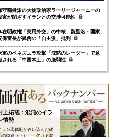
保守穏健派の大物政治家ラーリージャーニーの
殺害が閉ざすイランとの交渉可能性
李在明政権「実用外交」の中核、魏聖洛・国家
安保室長が異例の「自主派」批判
米軍のベネズエラ攻撃「沈黙のレーダー」で意
識される「中国本土」の脆弱性
村上拓哉：混沌のイラ
ン情勢
イラン現体制が迷い込んだ政
治の隘路（上）――欠ける展