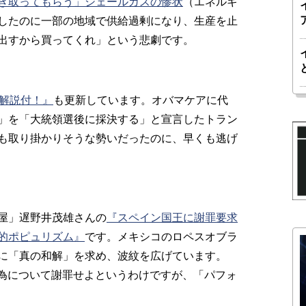
き取ってもらう」シェールガスの惨状
（エネルギ
したのに一部の地域で供給過剰になり、生産を止
出すから買ってくれ」という悲劇です。
解説付！』
も更新しています。オバマケアに代
」を「大統領選後に採決する」と宣言したトラン
も取り掛かりそうな勢いだったのに、早くも逃げ
屋」遅野井茂雄さんの
『スペイン国王に謝罪要求
的ポピュリズム』
です。メキシコのロペスオブラ
に「真の和解」を求め、波紋を広げています。
の行為について謝罪せよというわけですが、「パフォ