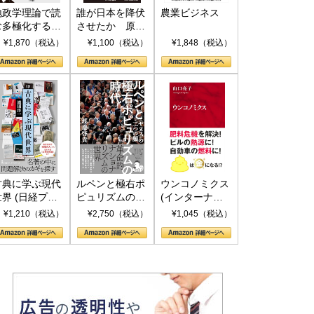
地政学理論で読
誰が日本を降伏
農業ビジネス
む多極化する世
させたか 原爆
界：トランプと
投下、ソ連参
¥1,870（税込）
¥1,100（税込）
¥1,848（税込）
RICSの挑戦
戦、そして聖断
(PHP新書)
古典に学ぶ現代
ルペンと極右ポ
ウンコノミクス
世界 (日経プレ
ピュリズムの時
(インターナシ
ミアシリーズ)
代：〈ヤヌス〉
ョナル新書)
¥1,210（税込）
¥2,750（税込）
¥1,045（税込）
の二つの顔