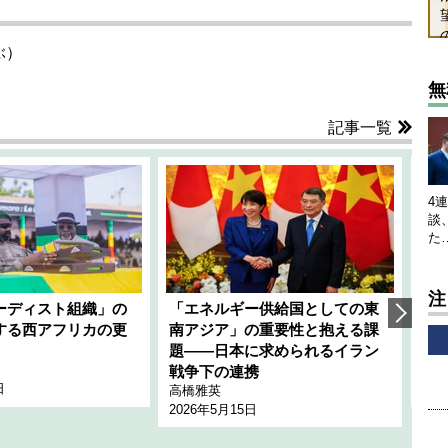
ぶ）
無
記事一覧
4
談
た
注
ーディスト組織」の
「エネルギー供給国としての東
韓
する西アフリカの更
南アジア」の重要性と抱える課
1
題――日本に求められるイラン
全
千々
戦争下の連携
日
202
高橋雅英
2026年5月15日