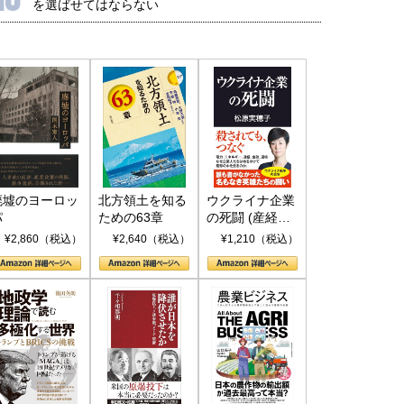
を選ばせてはならない
廃墟のヨーロッ
北方領土を知る
ウクライナ企業
パ
ための63章
の死闘 (産経セ
レクト S 039)
¥2,860（税込）
¥2,640（税込）
¥1,210（税込）