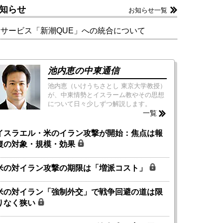
知らせ
お知らせ一覧
新サービス「新潮QUE」への統合について
池内恵の中東通信
池内恵（いけうちさとし 東京大学教授）
が、中東情勢とイスラーム教やその思想
について日々少しずつ解説します。
一覧
イスラエル・米のイラン攻撃が開始：焦点は報
復の対象・規模・効果
米の対イラン攻撃の期限は「増派コスト」
米の対イラン「強制外交」で戦争回避の道は限
りなく狭い