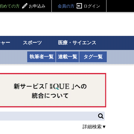
初めての方
お申込み
会員の方
ログイン
チャー
スポーツ
医療・サイエンス
執筆者一覧
連載一覧
タグ一覧
詳細検索▼