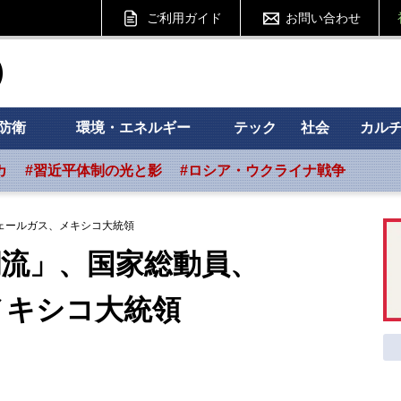
ご利用ガイド
お問い合わせ
ht フォーサイト
防衛
環境・エネルギー
テック
社会
カル
カ
#習近平体制の光と影
#ロシア・ウクライナ戦争
ェールガス、メキシコ大統領
潮流」、国家総動員、
キシコ大統領