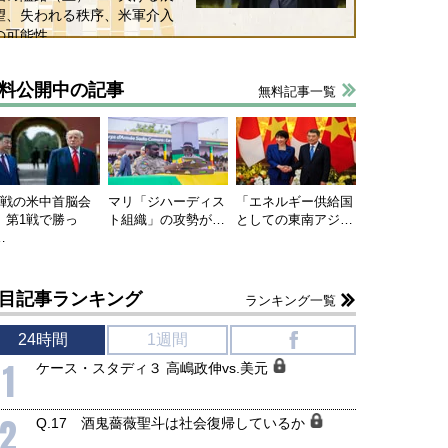
望、失われる秩序、米軍介入
の可能性
料公開中の記事
無料記事一覧
連戦の米中首脳会
マリ「ジハーディス
「エネルギー供給国
、第1戦で勝っ
ト組織」の攻勢が…
としての東南アジ…
…
目記事ランキング
ランキング一覧
国にも理解してほしい「極東
ホルムズ海峡危機で加速したエ
905年体制」における日米韓安
ネルギー転換が「中国依存」に
24時間
1週間
f
保障協力の意味
行き着くリスク
1
ケース・スタディ３ 高嶋政伸vs.美元
和泰明
小山堅
6年5月15日
2026年5月14日
2
Q.17 酒鬼薔薇聖斗は社会復帰しているか