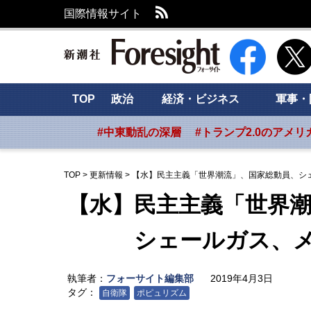
RSS
国際情報サイト
新潮社 Foresig
TOP
政治
経済・ビジネス
軍事・
#中東動乱の深層
#トランプ2.0のアメリ
TOP
>
更新情報
>
【水】民主主義「世界潮流」、国家総動員、シ
【水】民主主義「世界
シェールガス、メ
執筆者：
フォーサイト編集部
2019年4月3日
タグ：
自衛隊
ポピュリズム