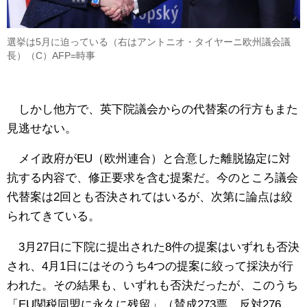
選挙は5月に迫っている（右はアントニオ・タイヤーニ欧州議会議
長）（C）AFP=時事
しかし他方で、英下院議会からの代替案の行方もまた
見逃せない。
メイ政府がEU（欧州連合）と合意した離脱協定に対
抗する内容で、修正要求を含む提案だ。今のところ議会
代替案は2回とも否決されてはいるが、次第に論点は絞
られてきている。
3月27日に下院に提出された8件の提案はいずれも否決
され、4月1日にはそのうち4つの提案に絞って採決が行
われた。その結果も、いずれも否決だったが、このうち
「EU関税同盟に永久に残留」（賛成273票、反対276