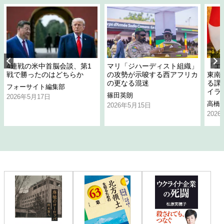
4連戦の米中首脳会談、第1
マリ「ジハーディスト組織」
「エ
戦で勝ったのはどちらか
の攻勢が示唆する西アフリカ
東南
の更なる混迷
る課
フォーサイト編集部
イラ
篠田英朗
2026年5月17日
高橋
2026年5月15日
202