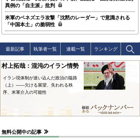
異例の「自主派」批判
米軍のベネズエラ攻撃「沈黙のレーダー」で意識される
「中国本土」の脆弱性
最新記事
執筆者一覧
連載一覧
ランキング
村上拓哉：混沌のイラン情勢
イラン現体制が迷い込んだ政治の隘路
（上）――欠ける展望、失われる秩
序、米軍介入の可能性
無料公開中の記事