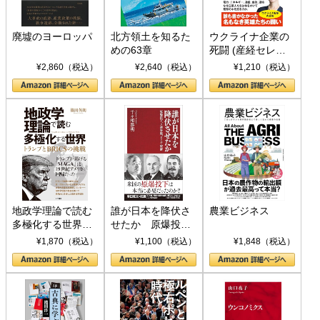
廃墟のヨーロッパ
北方領土を知るた
ウクライナ企業の
めの63章
死闘 (産経セレク
ト S 039)
¥2,860（税込）
¥2,640（税込）
¥1,210（税込）
地政学理論で読む
誰が日本を降伏さ
農業ビジネス
多極化する世界：
せたか 原爆投
トランプとBRICS
下、ソ連参戦、そ
¥1,870（税込）
¥1,100（税込）
¥1,848（税込）
の挑戦
して聖断 (PHP新
書)