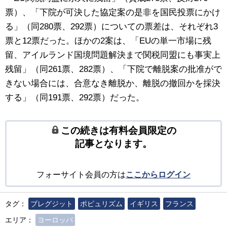
票）、「下院が可決した協定案の是非を国民投票にかけ
る」（同280票、292票）についての票差は、それぞれ3
票と12票だった。ほかの2案は、「EUの単一市場に残
留、アイルランド国境問題解決まで関税同盟にも事実上
残留」（同261票、282票）、「下院で離脱案の批准がで
きない場合には、合意なき離脱か、離脱の撤回かを採決
する」（同191票、292票）だった。
この続きは有料会員限定の
記事となります。
フォーサイト会員の方は
ここからログイン
タグ：
ブレグジット
ポピュリズム
イギリス
フランス
エリア：
ヨーロッパ