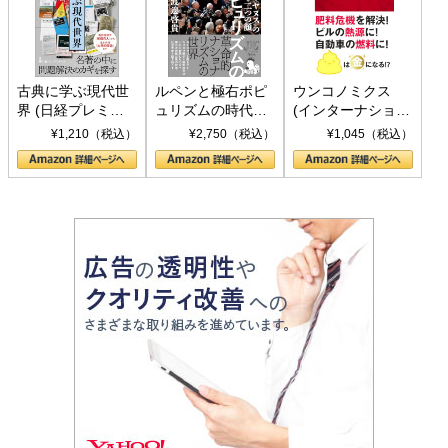
古典に学ぶ現代世
ルペンと極右ポピ
ウンコノミクス
界 (日経プレミア
ュリズムの時代：
(インターナショナ
シリーズ)
〈ヤヌス〉の二つ
ル新書)
¥1,210（税込）
¥2,750（税込）
¥1,045（税込）
の顔