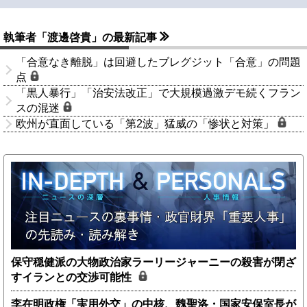
執筆者「渡邊啓貴」の最新記事
「合意なき離脱」は回避したブレグジット「合意」の問題
点
「黒人暴行」「治安法改正」で大規模過激デモ続くフラン
スの混迷
欧州が直面している「第2波」猛威の「惨状と対策」
保守穏健派の大物政治家ラーリージャーニーの殺害が閉ざ
すイランとの交渉可能性
李在明政権「実用外交」の中核、魏聖洛・国家安保室長が