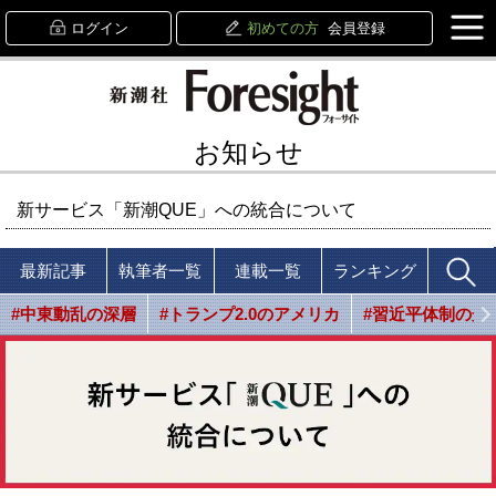
ログイン
初めての方
会員登録
お知らせ
新サービス「新潮QUE」への統合について
最新記事
執筆者一覧
連載一覧
ランキング
#中東動乱の深層
#トランプ2.0のアメリカ
#習近平体制の光