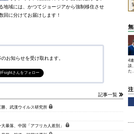
る地域には、かつてジョージアから強制移住させ
数回に分けてお届けします！
無
事のお知らせを受け取れます。
4
談
た
@Fsightさんをフォロー
注
記事一覧
圧勝、武漢ウイルス研究所
ー大暴落、中国「アフリカ人差別」