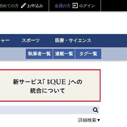
初めての方
お申込み
会員の方
ログイン
チャー
スポーツ
医療・サイエンス
執筆者一覧
連載一覧
タグ一覧
詳細検索▼