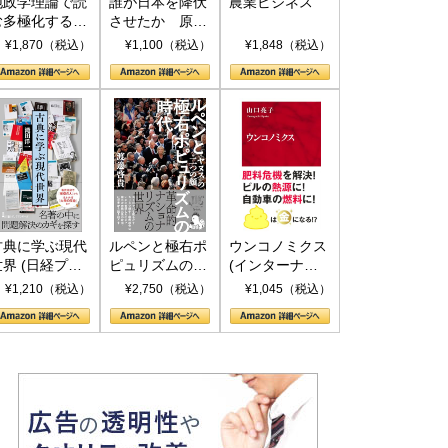
地政学理論で読
誰が日本を降伏
農業ビジネス
む多極化する世
させたか 原爆
界：トランプと
投下、ソ連参
¥1,870（税込）
¥1,100（税込）
¥1,848（税込）
RICSの挑戦
戦、そして聖断
(PHP新書)
古典に学ぶ現代
ルペンと極右ポ
ウンコノミクス
世界 (日経プレ
ピュリズムの時
(インターナシ
ミアシリーズ)
代：〈ヤヌス〉
ョナル新書)
¥1,210（税込）
¥2,750（税込）
¥1,045（税込）
の二つの顔