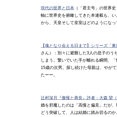
現代の世界と日本
（「君主号」の世界史
軸に世界史を俯瞰してきた本連載も、い
から、天皇そして皇室はどのようになっ
【魂となり会える日まで】シリーズ「東
さん）：別々に避難した3人の息子のう
しまう。繋いでいた手が離れる瞬間、「
15歳の次男。探し続けた母親は、やが
たーー。
辻村深月『傲慢と善良』評者：大森 望
婚を邪魔したのは「高慢と偏見」だが、
どう突破して、人は結婚に踏み切るのか