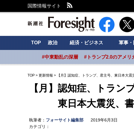
RSS
国際情報サイト
新潮社 Foresig
TOP
政治
経済・ビジネス
軍事・
#中東動乱の深層
#トランプ2.0のアメリ
TOP
>
更新情報
>
【月】認知症、トランプ、君主号、東日本大震
【月】認知症、トラン
東日本大震災、書評
執筆者：
フォーサイト編集部
2019年6月3日
カテゴリ：