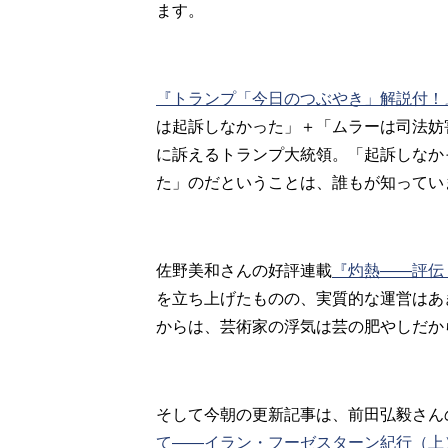
ます。
『トランプ「今日のつぶやき」解説付！
は起訴しなかった」＋「ムラーは司法妨
に訴えるトランプ大統領。「起訴しなか
た」のだということは、誰もが知ってい
佐野美和さんの好評連載
『灼熱――評伝
を立ち上げたものの、実質的な運営はあ
からは、芸術家の浮気は芸の肥やしだか
そして今朝の更新記事は、前田弘毅さん
て――イラン・フーゼスターン紀行（上