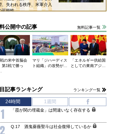
望、失われる秩序、米軍介入
の可能性
料公開中の記事
無料記事一覧
連戦の米中首脳会
マリ「ジハーディス
「エネルギー供給国
、第1戦で勝っ
ト組織」の攻勢が…
としての東南アジ…
…
目記事ランキング
ランキング一覧
24時間
1週間
f
1
「霞が関の埋蔵金」は間違いなく存在する
2
Q.17 酒鬼薔薇聖斗は社会復帰しているか