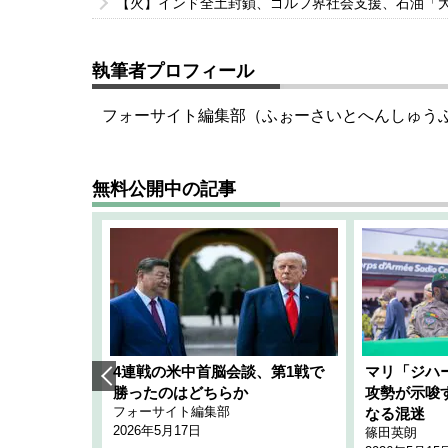
【火】インド全土封鎖、ゴルフ界社会支援、石油「
執筆者プロフィール
フォーサイト編集部（ふぉーさいとへんしゅう
無料公開中の記事
艦隊」構想
4連戦の米中首脳会談、第1戦で
マリ「ジハ
「空白」
勝ったのはどちらか
攻勢が示唆
フォーサイト編集部
のか
なる混迷
2026年5月17日
篠田英朗