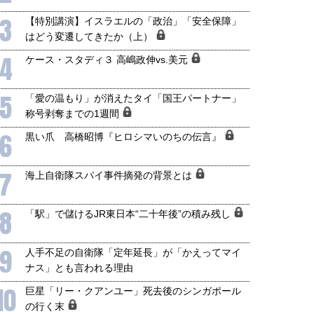
3
【特別講演】イスラエルの「政治」「安全保障」
はどう変遷してきたか（上）
4
ケース・スタディ３ 高嶋政伸vs.美元
5
「愛の温もり」が消えたタイ「国王パートナー」
称号剥奪までの1週間
6
黒い爪 高橋昭博『ヒロシマいのちの伝言』
7
海上自衛隊スパイ事件摘発の背景とは
8
「駅」で儲けるJR東日本“二十年後”の積み残し
9
人手不足の自衛隊「定年延長」が「かえってマイ
国にも理解してほしい「極東
ホルムズ海峡危機で加速したエ
ナス」とも言われる理由
905年体制」における日米韓安
ネルギー転換が「中国依存」に
10
保障協力の意味
行き着くリスク
巨星「リー・クアンユー」死去後のシンガポール
和泰明
小山堅
の行く末