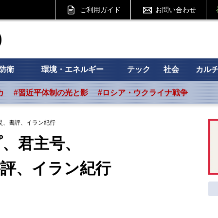
ご利用ガイド
お問い合わせ
ht フォーサイト
防衛
環境・エネルギー
テック
社会
カル
カ
#習近平体制の光と影
#ロシア・ウクライナ戦争
災、書評、イラン紀行
プ、君主号、
、イラン紀行