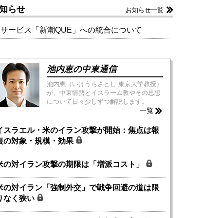
知らせ
お知らせ一覧
新サービス「新潮QUE」への統合について
池内恵の中東通信
池内恵（いけうちさとし 東京大学教授）
が、中東情勢とイスラーム教やその思想
について日々少しずつ解説します。
一覧
イスラエル・米のイラン攻撃が開始：焦点は報
復の対象・規模・効果
米の対イラン攻撃の期限は「増派コスト」
米の対イラン「強制外交」で戦争回避の道は限
りなく狭い