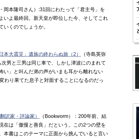
・岡本隆司さん）:31回にわたって「君主号」を
よいよ最終回。新天皇が即位した今、そしてこれ
ていくのでしょうか。
日本大震災」遺族の終わらぬ旅（2）
（寺島英弥
ち次男と三男は同じ車で、しかし津波にのまれて
怖い」と叫んだ弟の声がいまも耳から離れない
て変わり果てた息子と対面することになるのだっ
（翻訳家・評論家）
（Bookworm）：200年前、結
現在は「傲慢と善良」だという。この2つの壁を
。本書はこのテーマに正面から挑んでいると言い