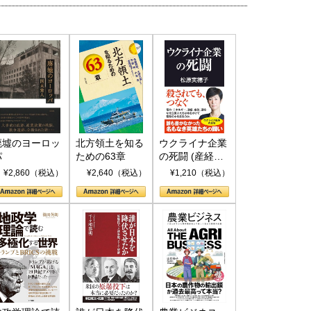
6年5月15日
2026年5月14日
廃墟のヨーロッ
北方領土を知る
ウクライナ企業
パ
ための63章
の死闘 (産経セ
レクト S 039)
¥2,860（税込）
¥2,640（税込）
¥1,210（税込）