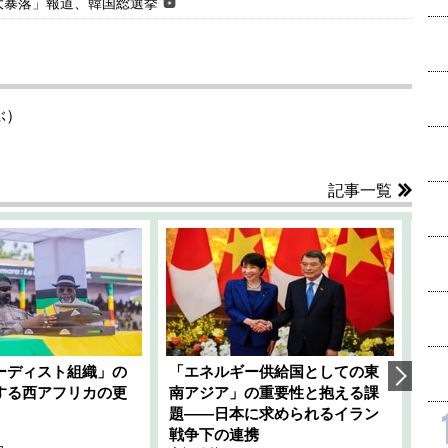
大暴落」報道、韓国総選挙
ぶ）
記事一覧
ーディスト組織」の
「エネルギー供給国としての東
韓
する西アフリカの更
南アジア」の重要性と抱える課
1
題――日本に求められるイラン
全
千々
戦争下の連携