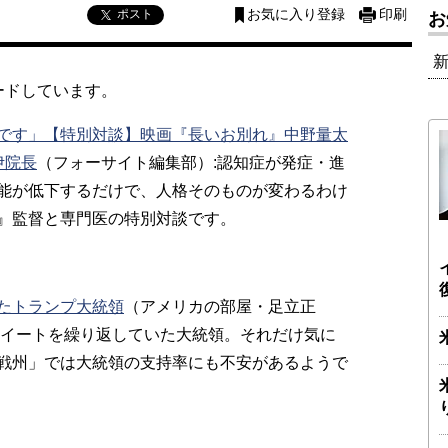
ポスト
お気に入り登録
印刷
お
ードしています。
です」【特別対談】映画『長いお別れ』中野量太
伊院長
（フォーサイト編集部）:認知症が発症・進
能が低下するだけで、人格そのものが変わるわけ
』監督と専門医の特別対談です。
たトランプ大統領
（アメリカの部屋・足立正
ツイートを繰り返していた大統領。それだけ気に
戦州」では大統領の支持率にも不安があるようで