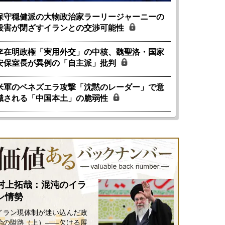
保守穏健派の大物政治家ラーリージャーニーの
殺害が閉ざすイランとの交渉可能性
李在明政権「実用外交」の中核、魏聖洛・国家
安保室長が異例の「自主派」批判
米軍のベネズエラ攻撃「沈黙のレーダー」で意
識される「中国本土」の脆弱性
村上拓哉：混沌のイラ
ン情勢
イラン現体制が迷い込んだ政
治の隘路（上）――欠ける展