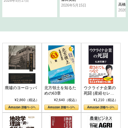
2026年5月17日
高橋
2026年5月15日
202
廃墟のヨーロッパ
北方領土を知るた
ウクライナ企業の
めの63章
死闘 (産経セレク
ト S 039)
¥2,860（税込）
¥2,640（税込）
¥1,210（税込）