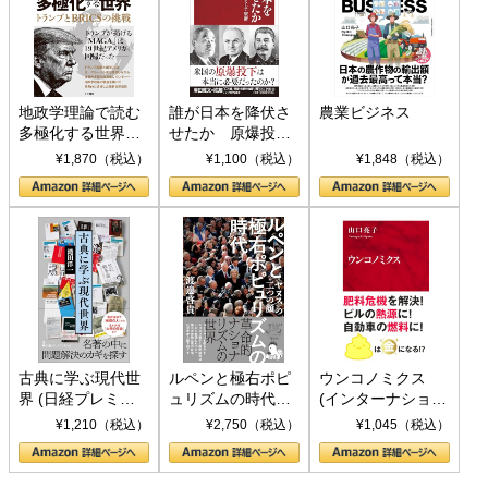
地政学理論で読む
誰が日本を降伏さ
農業ビジネス
多極化する世界：
せたか 原爆投
トランプとBRICS
下、ソ連参戦、そ
¥1,870（税込）
¥1,100（税込）
¥1,848（税込）
の挑戦
して聖断 (PHP新
書)
古典に学ぶ現代世
ルペンと極右ポピ
ウンコノミクス
界 (日経プレミア
ュリズムの時代：
(インターナショナ
シリーズ)
〈ヤヌス〉の二つ
ル新書)
¥1,210（税込）
¥2,750（税込）
¥1,045（税込）
の顔