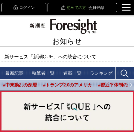
ログイン
初めての方
会員登録
お知らせ
新サービス「新潮QUE」への統合について
最新記事
執筆者一覧
連載一覧
ランキング
#中東動乱の深層
#トランプ2.0のアメリカ
#習近平体制の光