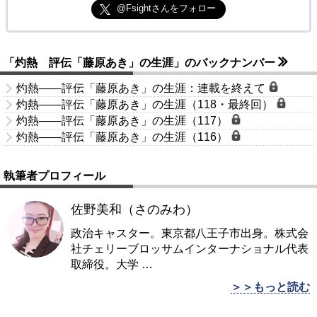
@Fsightさんをフォロー
「灼熱 評伝「藤原あき」の生涯」のバックナンバー
灼熱――評伝「藤原あき」の生涯：連載を終えて
灼熱――評伝「藤原あき」の生涯（118・最終回）
灼熱――評伝「藤原あき」の生涯（117）
灼熱――評伝「藤原あき」の生涯（116）
執筆者プロフィール
佐野美和（さのみわ）
政治キャスター。東京都八王子市出身。株式会
社チェリーブロッサムインターナショナル代表
取締役。大学
…
＞＞もっと読む