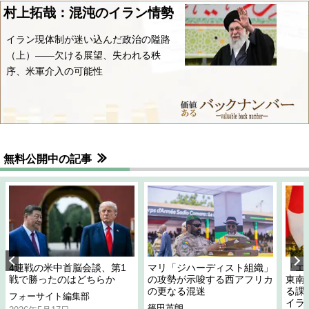
村上拓哉：混沌のイラン情勢
イラン現体制が迷い込んだ政治の隘路
（上）――欠ける展望、失われる秩
序、米軍介入の可能性
無料公開中の記事
4連戦の米中首脳会談、第1
マリ「ジハーディスト組織」
「エ
戦で勝ったのはどちらか
の攻勢が示唆する西アフリカ
東南
の更なる混迷
る課
フォーサイト編集部
イラ
篠田英朗