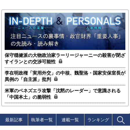
保守穏健派の大物政治家ラーリージャーニーの殺害が閉ざ
すイランとの交渉可能性
李在明政権「実用外交」の中核、魏聖洛・国家安保室長が
異例の「自主派」批判
米軍のベネズエラ攻撃「沈黙のレーダー」で意識される
「中国本土」の脆弱性
最新記事
執筆者一覧
連載一覧
ランキング