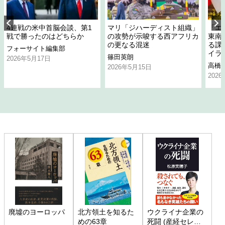
4連戦の米中首脳会談、第1
マリ「ジハーディスト組織」
「エ
戦で勝ったのはどちらか
の攻勢が示唆する西アフリカ
東南
の更なる混迷
る課
フォーサイト編集部
イラ
篠田英朗
2026年5月17日
高橋
2026年5月15日
202
廃墟のヨーロッパ
北方領土を知るた
ウクライナ企業の
めの63章
死闘 (産経セレク