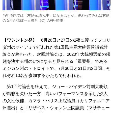
当初予想では「左側vs.真ん中」になるはずが、終わってみれば右側
の女性がほぼ一人勝ち（C）AFP=時事
【ワシントン発】
6月26日と27日の2夜に渡ってフロリ
ダ州のマイアミで行われた第1回民主党大統領候補者討
論会が終わった。次回討論会は、2020年大統領選挙の帰
趨を決する州の1つになると見られる「重要州」である
ミシガン州のデトロイトで、7月30日と31日の2日間、そ
れぞれ10名が参加するかたちで行われる。
第1回討論会を終えて、ジョー・バイデン前副大統領
が精彩を欠いた一方、高いパフォーマンスを示した2人
の女性候補、カマラ・ハリス上院議員（カリフォルニア
州選出）とエリザベス・ウォレン上院議員（マサチュー