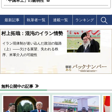
「中国本土」の脆弱性
最新記事
執筆者一覧
連載一覧
ランキング
村上拓哉：混沌のイラン情勢
イラン現体制が迷い込んだ政治の隘路
（上）――欠ける展望、失われる秩
序、米軍介入の可能性
無料公開中の記事