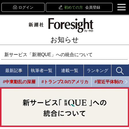
ログイン
初めての方
会員登録
お知らせ
新サービス「新潮QUE」への統合について
最新記事
執筆者一覧
連載一覧
ランキング
#中東動乱の深層
#トランプ2.0のアメリカ
#習近平体制の光