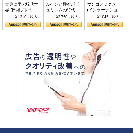
古典に学ぶ現代世
ルペンと極右ポピ
ウンコノミクス
界 (日経プレミア
ュリズムの時代：
(インターナショナ
シリーズ)
〈ヤヌス〉の二つ
ル新書)
¥1,210（税込）
¥2,750（税込）
¥1,045（税込）
の顔