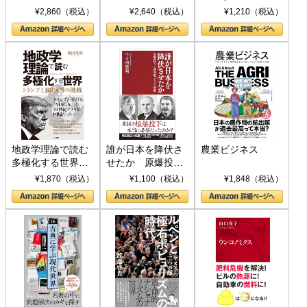
ト S 039)
¥2,860（税込）
¥2,640（税込）
¥1,210（税込）
地政学理論で読む
誰が日本を降伏さ
農業ビジネス
多極化する世界：
せたか 原爆投
トランプとBRICS
下、ソ連参戦、そ
¥1,870（税込）
¥1,100（税込）
¥1,848（税込）
の挑戦
して聖断 (PHP新
書)