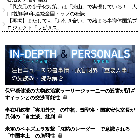
「異次元の少子化対策」は「流山」で実現している！ 人
口増加率6年連続全国トップの秘訣
【再掲】またしても「お付き合い」で始まる半導体国策プ
ロジェクト「ラピダス」
保守穏健派の大物政治家ラーリージャーニーの殺害が閉ざ
すイランとの交渉可能性
李在明政権「実用外交」の中核、魏聖洛・国家安保室長が
異例の「自主派」批判
米軍のベネズエラ攻撃「沈黙のレーダー」で意識される
「中国本土」の脆弱性