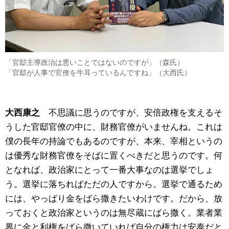
「官邸主導政治は悪いことではないのですが」（森氏）
「官邸が人事で官僚を牛耳っているんですね」（大西氏）
大西康之
不思議に思うのですが、安倍政権を支えるそ
うした官邸官僚の中に、財務官僚がいませんね。これは
僕の長年の持論でもあるのですが、本来、宰相というの
は優秀な財務官僚をそばに置くべきだと思うのです。何
となれば、政治家にとって一番大事なのは選挙でしょ
う。選挙に落ちればただの人ですから。選挙で通るため
には、やっぱり金をばら撒きたいわけです。だから、放
っておくと政治家というのは無尽蔵にばら撒く。業者業
界に金と利権をばら撒いていれば自分の権力は安泰だと