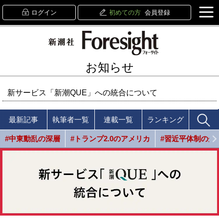
ログイン
初めての方
会員登録
お知らせ
新サービス「新潮QUE」への統合について
最新記事
執筆者一覧
連載一覧
ランキング
#中東動乱の深層
#トランプ2.0のアメリカ
#習近平体制の光