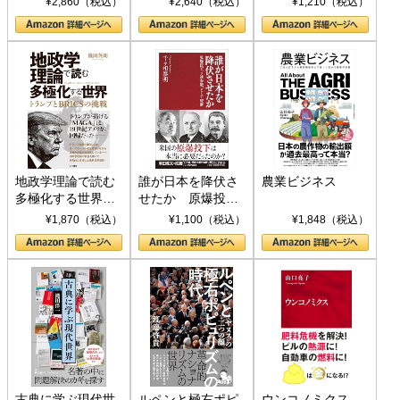
¥2,860（税込）
¥2,640（税込）
¥1,210（税込）
地政学理論で読む
誰が日本を降伏さ
農業ビジネス
多極化する世界：
せたか 原爆投
トランプとBRICS
下、ソ連参戦、そ
¥1,870（税込）
¥1,100（税込）
¥1,848（税込）
の挑戦
して聖断 (PHP新
書)
古典に学ぶ現代世
ルペンと極右ポピ
ウンコノミクス