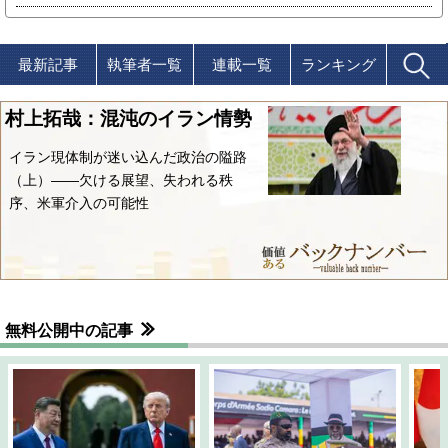
最新記事
執筆者一覧
連載一覧
ランキング
村上拓哉：混沌のイラン情勢
イラン現体制が迷い込んだ政治の隘路
（上）――欠ける展望、失われる秩
序、米軍介入の可能性
無料公開中の記事