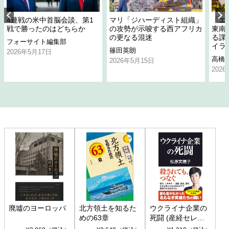
4連戦の米中首脳会談、第1
マリ「ジハーディスト組織」
「エ
戦で勝ったのはどちらか
の攻勢が示唆する西アフリカ
東南
の更なる混迷
る課
フォーサイト編集部
イラ
篠田英朗
2026年5月17日
高橋
2026年5月15日
202
廃墟のヨーロッパ
北方領土を知るた
ウクライナ企業の
めの63章
死闘 (産経セレク
ト S 039)