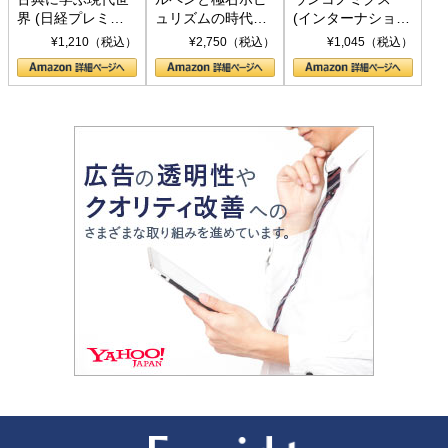
界 (日経プレミア
ュリズムの時代：
(インターナショナ
シリーズ)
〈ヤヌス〉の二つ
ル新書)
¥1,210（税込）
¥2,750（税込）
¥1,045（税込）
の顔
新潮社 Foresight