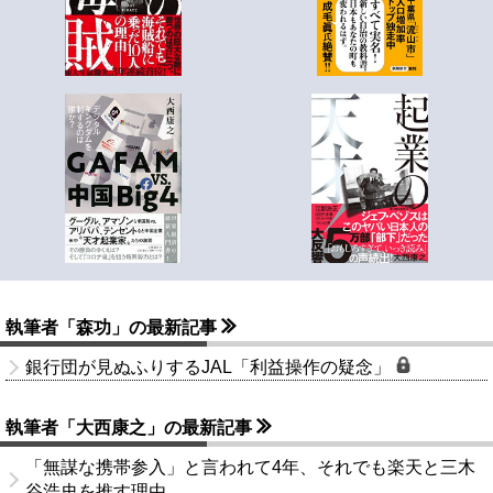
執筆者「森功」の最新記事
銀行団が見ぬふりするJAL「利益操作の疑念」
執筆者「大西康之」の最新記事
「無謀な携帯参入」と言われて4年、それでも楽天と三木
谷浩史を推す理由