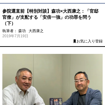
参院選直前【特別対談】森功×大西康之：「官邸
官僚」が支配する「安倍一強」の功罪を問う
（下）
執筆者：
森功
大西康之
2019年7月19日
お気に入り登録