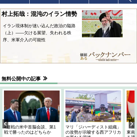
村上拓哉：混沌のイラン情勢
イラン現体制が迷い込んだ政治の隘路
（上）――欠ける展望、失われる秩
序、米軍介入の可能性
無料公開中の記事
4連戦の米中首脳会談、第1
マリ「ジハーディスト組織」
「エ
戦で勝ったのはどちらか
の攻勢が示唆する西アフリカ
東南