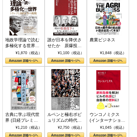
地政学理論で読む
誰が日本を降伏さ
農業ビジネス
多極化する世界：
せたか 原爆投
トランプとBRICS
下、ソ連参戦、そ
¥1,870（税込）
¥1,100（税込）
¥1,848（税込）
の挑戦
して聖断 (PHP新
書)
古典に学ぶ現代世
ルペンと極右ポピ
ウンコノミクス
界 (日経プレミア
ュリズムの時代：
(インターナショナ
シリーズ)
〈ヤヌス〉の二つ
ル新書)
¥1,210（税込）
¥2,750（税込）
¥1,045（税込）
の顔