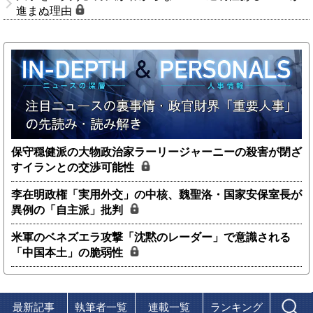
進まぬ理由
保守穏健派の大物政治家ラーリージャーニーの殺害が閉ざ
すイランとの交渉可能性
李在明政権「実用外交」の中核、魏聖洛・国家安保室長が
異例の「自主派」批判
米軍のベネズエラ攻撃「沈黙のレーダー」で意識される
「中国本土」の脆弱性
最新記事
執筆者一覧
連載一覧
ランキング