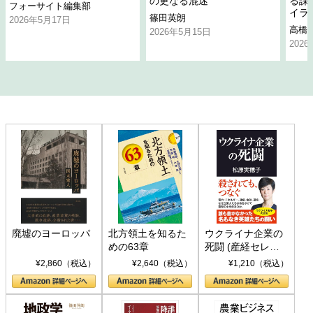
の更なる混迷
る課
フォーサイト編集部
イラ
篠田英朗
2026年5月17日
高橋
2026年5月15日
202
廃墟のヨーロッパ
北方領土を知るた
ウクライナ企業の
めの63章
死闘 (産経セレク
ト S 039)
¥2,860（税込）
¥2,640（税込）
¥1,210（税込）