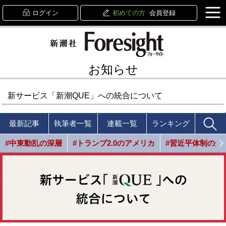
ログイン
初めての方
会員登録
お知らせ
新サービス「新潮QUE」への統合について
最新記事
執筆者一覧
連載一覧
ランキング
#中東動乱の深層
#トランプ2.0のアメリカ
#習近平体制の光