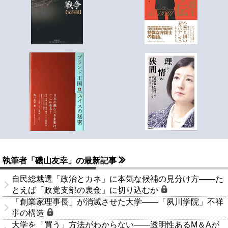
執筆者「磯山友幸」の最新記事
自民総裁選「政治とカネ」に本気な候補の見分け方――た
とえば「政党支部の裏金」に切り込むか
「創業家理事長」が消滅させた大学――「夙川学院」不祥
事の構造
大学を「買う」方法がわからない――透明性あるM＆Aが