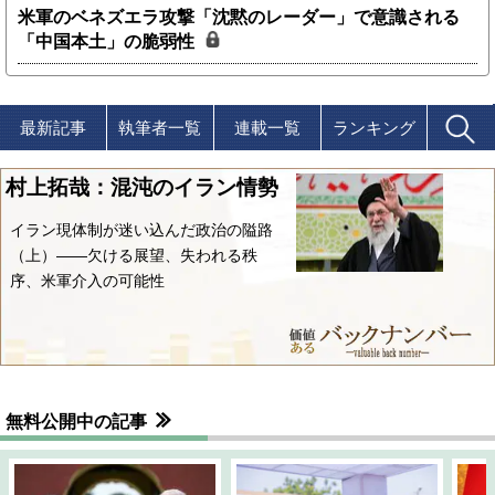
米軍のベネズエラ攻撃「沈黙のレーダー」で意識される
「中国本土」の脆弱性
最新記事
執筆者一覧
連載一覧
ランキング
村上拓哉：混沌のイラン情勢
イラン現体制が迷い込んだ政治の隘路
（上）――欠ける展望、失われる秩
序、米軍介入の可能性
無料公開中の記事