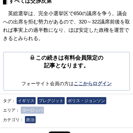
すべては交渉次第
英総選挙は、完全小選挙区で650の議席を争う。議会
への出席を拒む勢力があるので、320～322議席前後を取
れば事実上の過半数になり、ほぼ安定した政権を運営で
きるとみられる。
この続きは有料会員限定の
記事となります。
フォーサイト会員の方は
ここからログイン
タグ：
イギリス
ブレグジット
ボリス・ジョンソン
エリア：
ヨーロッパ
カテゴリ：
政治