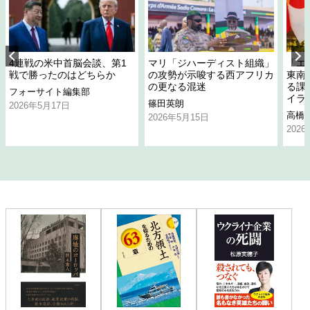
4連戦の米中首脳会談、第1
マリ「ジハーディスト組織」
「エ
戦で勝ったのはどちらか
の攻勢が示唆する西アフリカ
東南
の更なる混迷
る課
フォーサイト編集部
イラ
篠田英朗
2026年5月17日
高橋
2026年5月15日
202