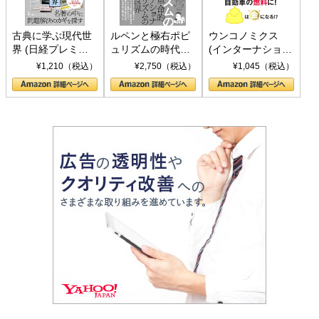
古典に学ぶ現代世
ルペンと極右ポピ
ウンコノミクス
界 (日経プレミア
ュリズムの時代：
(インターナショナ
シリーズ)
〈ヤヌス〉の二つ
ル新書)
¥1,210（税込）
¥2,750（税込）
¥1,045（税込）
の顔