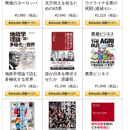
廃墟のヨーロッパ
北方領土を知るた
ウクライナ企業の
めの63章
死闘 (産経セレク
ト S 039)
¥2,860（税込）
¥2,640（税込）
¥1,210（税込）
地政学理論で読む
誰が日本を降伏さ
農業ビジネス
多極化する世界：
せたか 原爆投
トランプとBRICS
下、ソ連参戦、そ
¥1,870（税込）
¥1,100（税込）
¥1,848（税込）
の挑戦
して聖断 (PHP新
書)