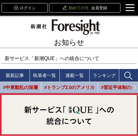
ログイン
初めての方
会員登録
お知らせ
新サービス「新潮QUE」への統合について
最新記事
執筆者一覧
連載一覧
ランキング
#中東動乱の深層
#トランプ2.0のアメリカ
#習近平体制の光