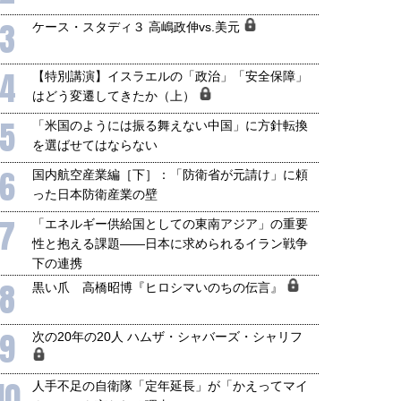
3
ケース・スタディ３ 高嶋政伸vs.美元
4
【特別講演】イスラエルの「政治」「安全保障」
はどう変遷してきたか（上）
5
「米国のようには振る舞えない中国」に方針転換
を選ばせてはならない
6
国内航空産業編［下］：「防衛省が元請け」に頼
った日本防衛産業の壁
7
「エネルギー供給国としての東南アジア」の重要
性と抱える課題――日本に求められるイラン戦争
下の連携
8
黒い爪 高橋昭博『ヒロシマいのちの伝言』
9
次の20年の20人 ハムザ・シャバーズ・シャリフ
10
人手不足の自衛隊「定年延長」が「かえってマイ