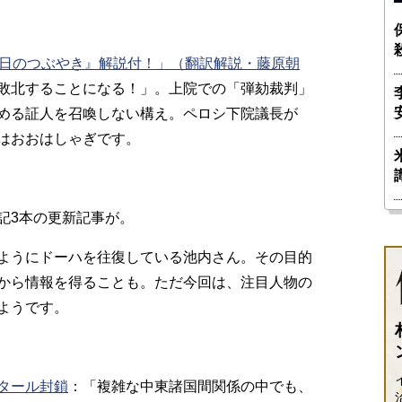
日のつぶやき』解説付！」（翻訳解説・藤原朝
敗北することになる！」。上院での「弾劾裁判」
める証人を召喚しない構え。ペロシ下院議長が
はおおはしゃぎです。
記3本の更新記事が。
ようにドーハを往復している池内さん。その目的
から情報を得ることも。ただ今回は、注目人物の
ようです。
タール封鎖
：
「複雑な中東諸国間関係の中でも、