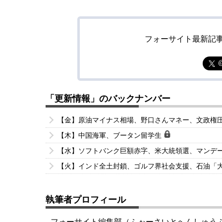
フォーサイト最新記
「更新情報」のバックナンバー
【金】原油マイナス相場、野口さんマネー、文政権
【木】中国海軍、ブータン留学生
【水】ソフトバンク巨額赤字、米大統領選、マンデ
【火】インド全土封鎖、ゴルフ界社会支援、石油「
執筆者プロフィール
フォーサイト編集部（ふぉーさいとへんしゅう