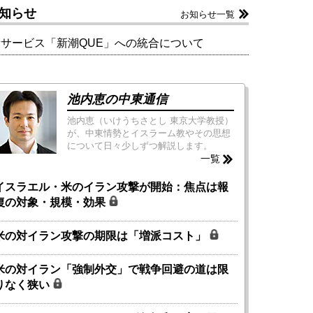
知らせ
お知らせ一覧
新サービス「新潮QUE」への統合について
池内恵の中東通信
池内恵（いけうちさとし 東京大学教授）
が、中東情勢とイスラーム教やその思想
について日々少しずつ解説します。
一覧
イスラエル・米のイラン攻撃が開始：焦点は報
復の対象・規模・効果
米の対イラン攻撃の期限は「増派コスト」
米の対イラン「強制外交」で戦争回避の道は限
りなく狭い