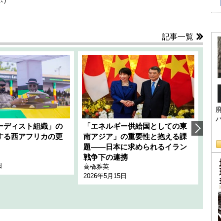
記事一覧
ーディスト組織」の
「エネルギー供給国としての東
韓
する西アフリカの更
南アジア」の重要性と抱える課
1
題――日本に求められるイラン
全
千々
戦争下の連携
日
202
高橋雅英
2026年5月15日