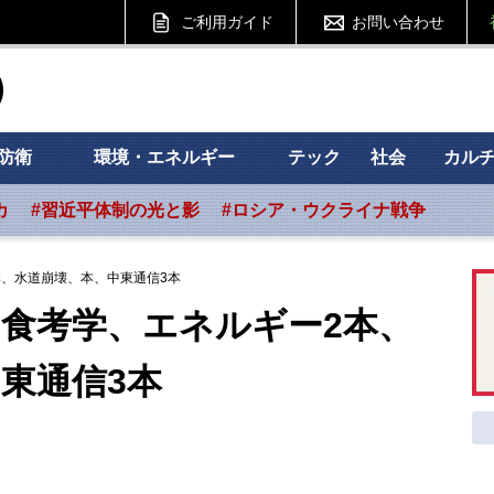
ご利用ガイド
お問い合わせ
ht フォーサイト
防衛
環境・エネルギー
テック
社会
カル
カ
#習近平体制の光と影
#ロシア・ウクライナ戦争
、水道崩壊、本、中東通信3本
食考学、エネルギー2本、
通信3本