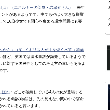
注目点」（エネルギーの部屋・岩瀬昇さん）
：
来年
イントがあるようです。中でもやはり大きな影響
して16歳少女でも関心を集める環境問題にも要
れから」（5）イギリス人が手を焼く水道（加藤
いほど、英国では漏水事故が頻発しているようで
ラに対する国民性としての考え方の違いもあるよ
です。
い』ほか
：どこか破綻している4人の女が登場する
かれる4編の物語は、先の見えない闇の中で宿命
かれていると言います。