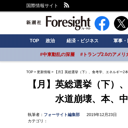
RSS
国際情報サイト
新潮社 Foresig
TOP
政治
経済・ビジネス
軍事・
#中東動乱の深層
#トランプ2.0のアメリ
TOP
>
更新情報
>
【月】英総選挙（下）、食考学、エネルギー2本
【月】英総選挙（下）、
水道崩壊、本、中東
執筆者：
フォーサイト編集部
2019年12月23日
カテゴリ：