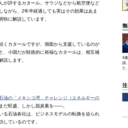
んが評するカタール。サウジなどから航空便など
しながら、2年半経過しても実はその効果はあま
明快に解説しています。
無
続くカタールですが、側面から支援しているのが
と、小国だが財政的に裕福なカタールは、相互補
4
解説します。
談
た
注
石油の「メキシコ湾」チャレンジ（エネルギーの
まだ旺盛、しかし脱炭素を――。
いる石油各社は、ビジネスモデルの転換を迫られ
功しているのです。