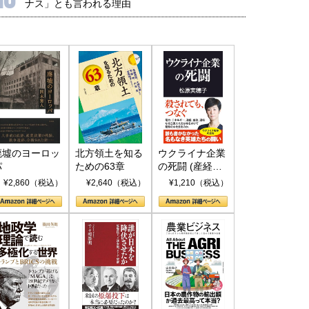
ナス」とも言われる理由
廃墟のヨーロッ
北方領土を知る
ウクライナ企業
パ
ための63章
の死闘 (産経セ
国にも理解してほしい「極東
ホルムズ海峡危機で加速したエ
レクト S 039)
¥2,860（税込）
¥2,640（税込）
¥1,210（税込）
905年体制」における日米韓安
ネルギー転換が「中国依存」に
保障協力の意味
行き着くリスク
和泰明
小山堅
6年5月15日
2026年5月14日