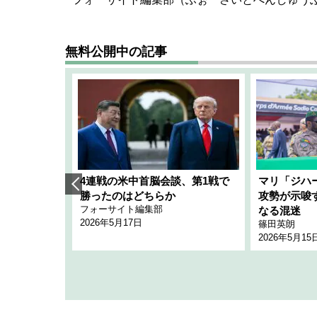
無料公開中の記事
艦隊」構想
4連戦の米中首脳会談、第1戦で
マリ「ジハ
「空白」
勝ったのはどちらか
攻勢が示唆
フォーサイト編集部
のか
なる混迷
2026年5月17日
篠田英朗
2026年5月15