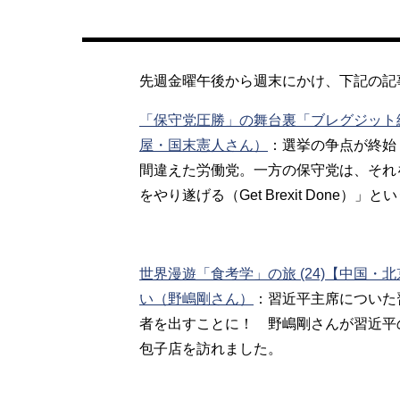
先週金曜午後から週末にかけ、下記の記
「保守党圧勝」の舞台裏「ブレグジット
屋・国末憲人さん）
：選挙の争点が終始
間違えた労働党。一方の保守党は、それ
をやり遂げる（Get Brexit Done
世界漫遊「食考学」の旅 (24)【中国
い（野嶋剛さん）
：習近平主席についた
者を出すことに！ 野嶋剛さんが習近平
包子店を訪れました。