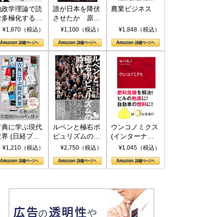
地政学理論で読
誰が日本を降伏
農業ビジネス
む多極化する世
させたか 原爆
界：トランプと
投下、ソ連参
¥1,870（税込）
¥1,100（税込）
¥1,848（税込）
RICSの挑戦
戦、そして聖断
(PHP新書)
古典に学ぶ現代
ルペンと極右ポ
ウンコノミクス
世界 (日経プレ
ピュリズムの時
(インターナシ
ミアシリーズ)
代：〈ヤヌス〉
ョナル新書)
¥1,210（税込）
¥2,750（税込）
¥1,045（税込）
の二つの顔