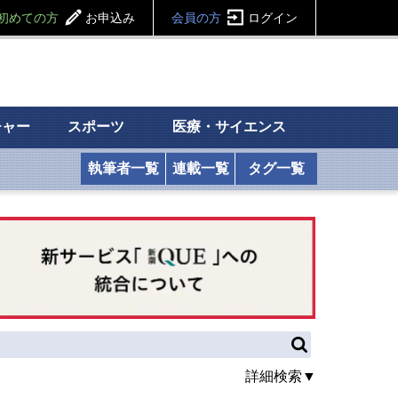
初めての方
お申込み
会員の方
ログイン
チャー
スポーツ
医療・サイエンス
執筆者一覧
連載一覧
タグ一覧
詳細検索▼