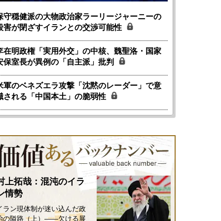
保守穏健派の大物政治家ラーリージャーニーの
殺害が閉ざすイランとの交渉可能性
李在明政権「実用外交」の中核、魏聖洛・国家
安保室長が異例の「自主派」批判
米軍のベネズエラ攻撃「沈黙のレーダー」で意
識される「中国本土」の脆弱性
村上拓哉：混沌のイラ
ン情勢
イラン現体制が迷い込んだ政
治の隘路（上）――欠ける展