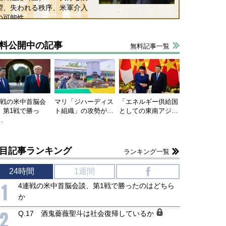
望、失われる秩序、米軍介入
の可能性
料公開中の記事
無料記事一覧
連戦の米中首脳会
マリ「ジハーディス
「エネルギー供給国
、第1戦で勝っ
ト組織」の攻勢が…
としての東南アジ…
…
目記事ランキング
ランキング一覧
24時間
1週間
f
1
4連戦の米中首脳会談、第1戦で勝ったのはどちら
か
2
Q.17 酒鬼薔薇聖斗は社会復帰しているか