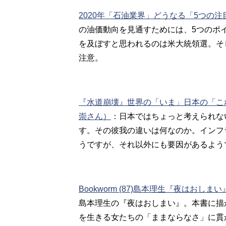
2020年「石油業界」どうなる「5つの
の油価動向を見通すためには、5つのポ
を及ぼすと思われるのは米大統領選。そ
注意。
『水道崩壊』世界の「いま」日本の「こ
崇さん）
：
日本ではちょっと考えられな
す。その彼我の違いは何なのか。インフ
うですが、それ以外にも要因があるよう
Bookworm (87)島本理生『夜はおしま
島本理生
の『夜はおしまい』。本書に描
を生きる女たちの「ままならなさ」に貫