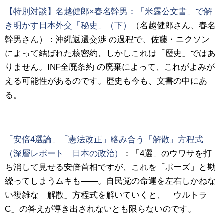
【特別対談】名越健郎×春名幹男：「米露公文書」で解
き明かす日本外交「秘史」（下）
（名越健郎さん、春名
幹男さん）：沖縄返還交渉 の過程で、佐藤・ニクソン
によって結ばれた核密約。しかしこれは「歴史」ではあ
りません。INF全廃条約 の廃棄によって、これがよみが
える可能性があるのです。歴史も今も、文書の中にあ
る。
「安倍4選論」「憲法改正」絡み合う「解散」方程式
（深層レポート 日本の政治）
：「4選」のウワサを打
ち消して見せる安倍首相ですが、これを「ポーズ」と勘
繰ってしまうムキも――。自民党の命運を左右しかねな
い複雑な「解散」方程式を解いていくと、「ウルトラ
C」の答えが導き出されないとも限らないのです。