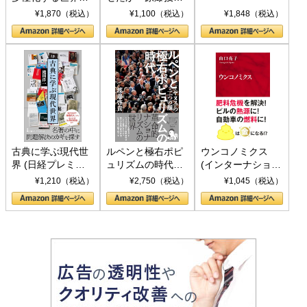
トランプとBRICS
下、ソ連参戦、そ
¥1,870（税込）
¥1,100（税込）
¥1,848（税込）
の挑戦
して聖断 (PHP新
書)
古典に学ぶ現代世
ルペンと極右ポピ
ウンコノミクス
界 (日経プレミア
ュリズムの時代：
(インターナショナ
シリーズ)
〈ヤヌス〉の二つ
ル新書)
¥1,210（税込）
¥2,750（税込）
¥1,045（税込）
の顔