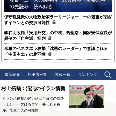
保守穏健派の大物政治家ラーリージャーニーの殺害が閉ざ
すイランとの交渉可能性
李在明政権「実用外交」の中核、魏聖洛・国家安保室長が
異例の「自主派」批判
米軍のベネズエラ攻撃「沈黙のレーダー」で意識される
「中国本土」の脆弱性
最新記事
執筆者一覧
連載一覧
ランキング
村上拓哉：混沌のイラン情勢
イラン現体制が迷い込んだ政治の隘路
（上）――欠ける展望、失われる秩
序、米軍介入の可能性