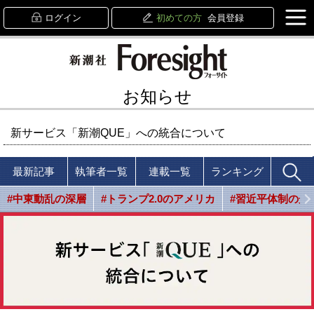
ログイン
初めての方
会員登録
お知らせ
新サービス「新潮QUE」への統合について
最新記事
執筆者一覧
連載一覧
ランキング
#中東動乱の深層
#トランプ2.0のアメリカ
#習近平体制の光