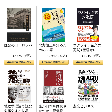
廃墟のヨーロッパ
北方領土を知るた
ウクライナ企業の
めの63章
死闘 (産経セレク
ト S 039)
¥2,860（税込）
¥2,640（税込）
¥1,210（税込）
地政学理論で読む
誰が日本を降伏さ
農業ビジネス
多極化する世界：
せたか 原爆投