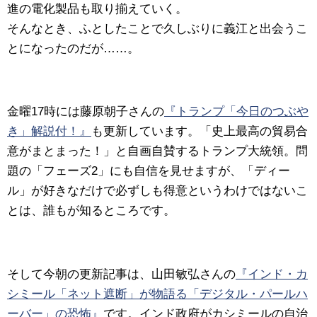
進の電化製品も取り揃えていく。
そんなとき、ふとしたことで久しぶりに義江と出会うこ
とになったのだが……。
金曜17時には藤原朝子さんの
『トランプ「今日のつぶや
き」解説付！』
も更新しています。「史上最高の貿易合
意がまとまった！」と自画自賛するトランプ大統領。問
題の「フェーズ2」にも自信を見せますが、「ディー
ル」が好きなだけで必ずしも得意というわけではないこ
とは、誰もが知るところです。
そして今朝の更新記事は、山田敏弘さんの
『インド・カ
シミール「ネット遮断」が物語る「デジタル・パールハ
ーバー」の恐怖』
です。インド政府がカシミールの自治