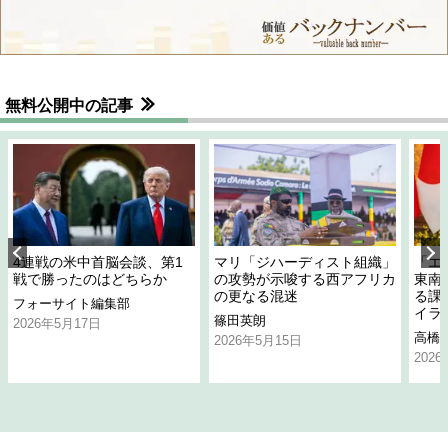
無料公開中の記事
4連戦の米中首脳会談、第1
マリ「ジハーディスト組織」
「エ
戦で勝ったのはどちらか
の攻勢が示唆する西アフリカ
東南
の更なる混迷
る課
フォーサイト編集部
イラ
篠田英朗
2026年5月17日
高橋
2026年5月15日
202