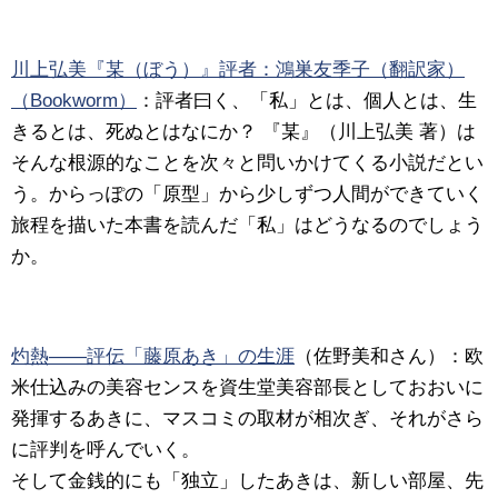
川上弘美『某（ぼう）』評者：鴻巣友季子（翻訳家）
（Bookworm）
：評者曰く、「私」とは、個人とは、生
きるとは、死ぬとはなにか？ 『某』（川上弘美 著）は
そんな根源的なことを次々と問いかけてくる小説だとい
う。からっぽの「原型」から少しずつ人間ができていく
旅程を描いた本書を読んだ「私」はどうなるのでしょう
か。
灼熱――評伝「藤原あき」の生涯
（佐野美和さん）：欧
米仕込みの美容センスを資生堂美容部長としておおいに
発揮するあきに、マスコミの取材が相次ぎ、それがさら
に評判を呼んでいく。
そして金銭的にも「独立」したあきは、新しい部屋、先