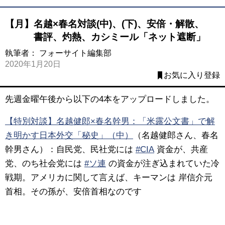
【月】名越×春名対談(中)、(下)、安倍・解散、
書評、灼熱、カシミール「ネット遮断」
執筆者：
フォーサイト編集部
2020年1月20日
お気に入り登録
先週金曜午後から以下の4本をアップロードしました。
【特別対談】名越健郎×春名幹男：「米露公文書」で解
き明かす日本外交「秘史」（中）
（名越健郎さん、春名
幹男さん）：自民党、民社党には
#CIA
資金が、共産
党、のち社会党には
#ソ連
の資金が注ぎ込まれていた冷
戦期。アメリカに関して言えば、キーマンは 岸信介元
首相。その孫が、安倍首相なのです