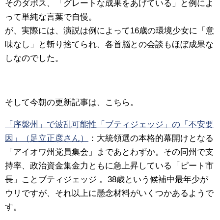
そのダボス、「グレートな成果をあげている」と例によ
って単純な言葉で自慢。
が、実際には、演説は例によって16歳の環境少女に「意
味なし」と斬り捨てられ、各首脳との会談もほぼ成果な
しなのでした。
そして今朝の更新記事は、こちら。
「序盤州」で波乱可能性「ブティジェッジ」の「不安要
因」（足立正彦さん）
：大統領選の本格的幕開けとなる
「アイオワ州党員集会」まであとわずか。その同州で支
持率、政治資金集金力ともに急上昇している「ピート市
長」ことブティジェッジ 。38歳という候補中最年少が
ウリですが、それ以上に懸念材料がいくつかあるようで
す。