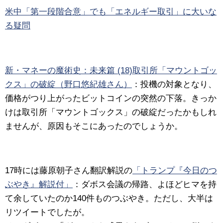
米中「第一段階合意」でも「エネルギー取引」に大いな
る疑問
新・マネーの魔術史：未来篇 (18)取引所「マウントゴッ
クス」の破綻（野口悠紀雄さん）
：
投機の対象となり、
価格がつり上がったビットコインの突然の下落。きっか
けは取引所「マウントゴックス」の破綻だったかもしれ
ませんが、原因もそこにあったのでしょうか。
17時には藤原朝子さん翻訳解説の
「トランプ『今日のつ
ぶやき』解説付」
：
ダボス会議の帰路、よほどヒマを持
て余していたのか140件ものつぶやき。ただし、大半は
リツイートでしたが。