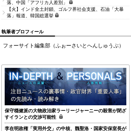
落、中国「アフリカ人差別」
【火】インド全土封鎖、ゴルフ界社会支援、石油「大暴
落」報道、韓国総選挙
執筆者プロフィール
フォーサイト編集部（ふぉーさいとへんしゅうぶ）
保守穏健派の大物政治家ラーリージャーニーの殺害が閉ざ
すイランとの交渉可能性
李在明政権「実用外交」の中核、魏聖洛・国家安保室長が