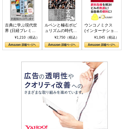
古典に学ぶ現代世
ルペンと極右ポピ
ウンコノミクス
界 (日経プレミア
ュリズムの時代：
(インターナショナ
シリーズ)
〈ヤヌス〉の二つ
ル新書)
¥1,210（税込）
¥2,750（税込）
¥1,045（税込）
の顔