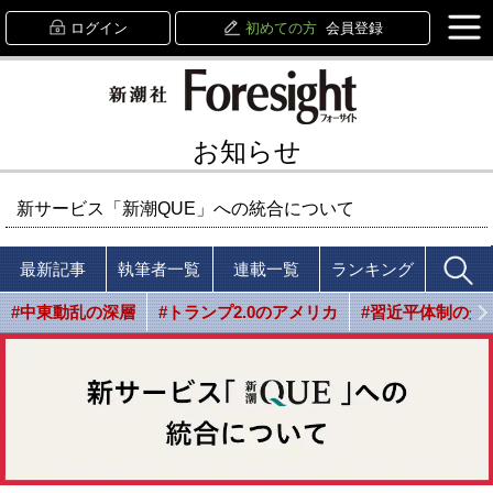
ログイン
初めての方
会員登録
お知らせ
新サービス「新潮QUE」への統合について
最新記事
執筆者一覧
連載一覧
ランキング
#中東動乱の深層
#トランプ2.0のアメリカ
#習近平体制の光