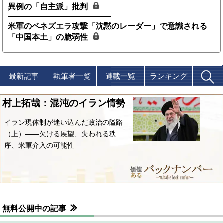
異例の「自主派」批判
米軍のベネズエラ攻撃「沈黙のレーダー」で意識される
「中国本土」の脆弱性
最新記事
執筆者一覧
連載一覧
ランキング
村上拓哉：混沌のイラン情勢
イラン現体制が迷い込んだ政治の隘路
（上）――欠ける展望、失われる秩
序、米軍介入の可能性
無料公開中の記事