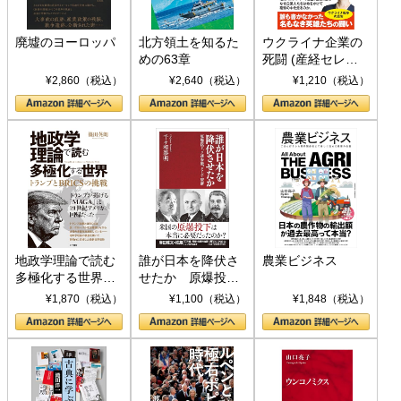
廃墟のヨーロッパ
北方領土を知るた
ウクライナ企業の
めの63章
死闘 (産経セレク
ト S 039)
¥2,860（税込）
¥2,640（税込）
¥1,210（税込）
地政学理論で読む
誰が日本を降伏さ
農業ビジネス
多極化する世界：
せたか 原爆投
トランプとBRICS
下、ソ連参戦、そ
¥1,870（税込）
¥1,100（税込）
¥1,848（税込）
の挑戦
して聖断 (PHP新
書)