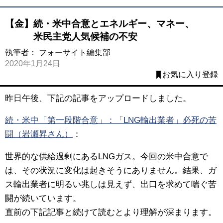
【金】続・米中合意とエネルギー、マネー、
米民主党人気候補の不安
執筆者：
フォーサイト編集部
2020年1月24日
お気に入り登録
昨日午後、下記の記事をアップロードしました。
続・米中「第一段階合意」：「LNG輸出業者」必死の苦
闘（岩瀬昇さん）
：
世界的な供給過剰にあるLNGガス。今回の米中合意で
は、その状況に変化は起きそうにありません。結果、ガ
ス輸出業者に明るい兆しは見えず、出口を求めて喘ぐ苦
闘が続いています。
直前の下記記事と続けて読むとより理解が深まります。