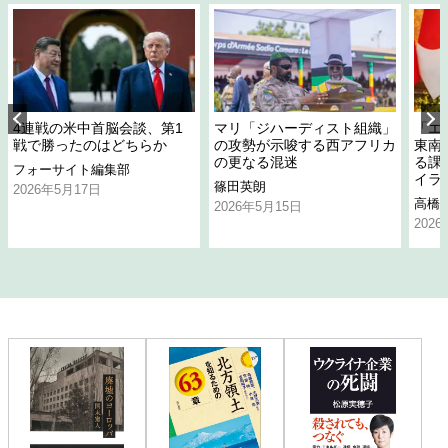
4連戦の米中首脳会談、第1
マリ「ジハーディスト組織」
「エ
戦で勝ったのはどちらか
の攻勢が示唆する西アフリカ
東南
の更なる混迷
る課
フォーサイト編集部
イラ
篠田英朗
2026年5月17日
高橋
2026年5月15日
202