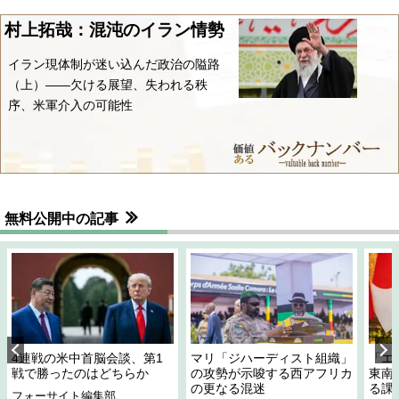
村上拓哉：混沌のイラン情勢
イラン現体制が迷い込んだ政治の隘路
（上）――欠ける展望、失われる秩
序、米軍介入の可能性
無料公開中の記事
4連戦の米中首脳会談、第1
マリ「ジハーディスト組織」
「エ
戦で勝ったのはどちらか
の攻勢が示唆する西アフリカ
東南
の更なる混迷
る課
フォーサイト編集部