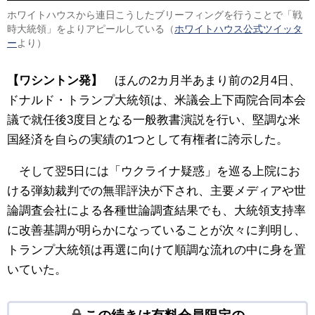
ホワイトハウスから連日こうしたブリーフィングを行うことで「戦
時大統領」をよりアピールしている（
ホワイトハウス公式ツイッタ
ー
より）
【ワシントン発】
ほんの2カ月半あまり前の2月4日、
ドナルド・トランプ大統領は、米議会上下両院合同本会
議で就任後3度目となる一般教書演説を行い、堅調な米
国経済を自らの実績の1つとして有権者に誇示した。
そして翌5日には「ウクライナ疑惑」を巡る上院にお
ける弾劾裁判での無罪評決が下され、主要メディアや世
論調査会社による各種世論調査結果でも、大統領支持率
に改善基調が明らかになっていることが次々に判明し、
トランプ大統領は再選に向けて順調な流れの中に身を置
いていた。