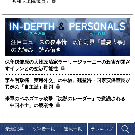
「共和党上院議員」
保守穏健派の大物政治家ラーリージャーニーの殺害が閉ざ
すイランとの交渉可能性
李在明政権「実用外交」の中核、魏聖洛・国家安保室長が
異例の「自主派」批判
米軍のベネズエラ攻撃「沈黙のレーダー」で意識される
「中国本土」の脆弱性
最新記事
執筆者一覧
連載一覧
ランキング