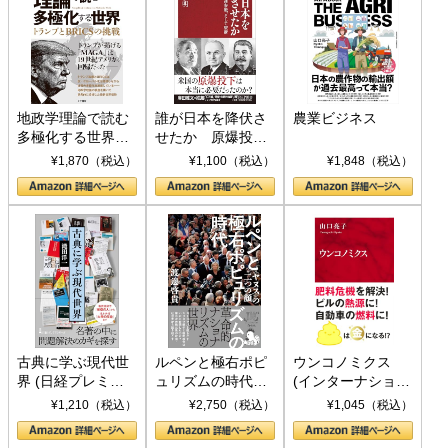
地政学理論で読む
誰が日本を降伏さ
農業ビジネス
多極化する世界：
せたか 原爆投
トランプとBRICS
下、ソ連参戦、そ
¥1,870（税込）
¥1,100（税込）
¥1,848（税込）
の挑戦
して聖断 (PHP新
書)
古典に学ぶ現代世
ルペンと極右ポピ
ウンコノミクス
界 (日経プレミア
ュリズムの時代：
(インターナショナ
シリーズ)
〈ヤヌス〉の二つ
ル新書)
¥1,210（税込）
¥2,750（税込）
¥1,045（税込）
の顔