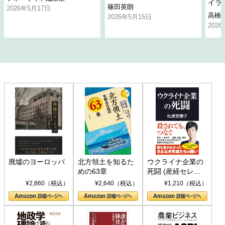
イラ
篠田英朗
2026年5月17日
高橋
2026年5月15日
202
廃墟のヨーロッパ
北方領土を知るた
ウクライナ企業の
めの63章
死闘 (産経セレク
ト S 039)
¥2,860（税込）
¥2,640（税込）
¥1,210（税込）