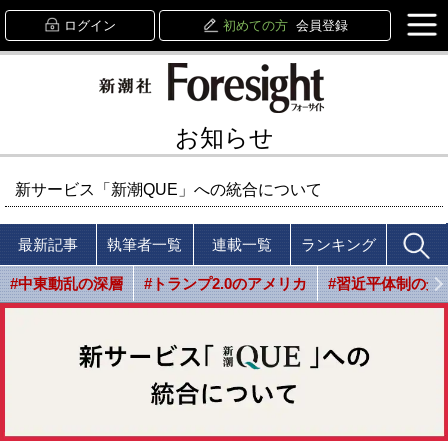
ログイン
初めての方
会員登録
お知らせ
新サービス「新潮QUE」への統合について
最新記事
執筆者一覧
連載一覧
ランキング
#中東動乱の深層
#トランプ2.0のアメリカ
#習近平体制の光