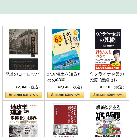
廃墟のヨーロッパ
北方領土を知るた
ウクライナ企業の
めの63章
死闘 (産経セレク
ト S 039)
¥2,860（税込）
¥2,640（税込）
¥1,210（税込）