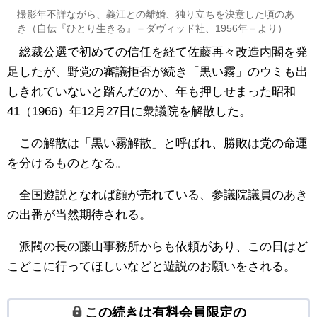
撮影年不詳ながら、義江との離婚、独り立ちを決意した頃のあ
き（自伝『ひとり生きる』＝ダヴィッド社、1956年＝より）
総裁公選で初めての信任を経て佐藤再々改造内閣を発
足したが、野党の審議拒否が続き「黒い霧」のウミも出
しきれていないと踏んだのか、年も押しせまった昭和
41（1966）年12月27日に衆議院を解散した。
この解散は「黒い霧解散」と呼ばれ、勝敗は党の命運
を分けるものとなる。
全国遊説となれば顔が売れている、参議院議員のあき
の出番が当然期待される。
派閥の長の藤山事務所からも依頼があり、この日はど
こどこに行ってほしいなどと遊説のお願いをされる。
この続きは有料会員限定の