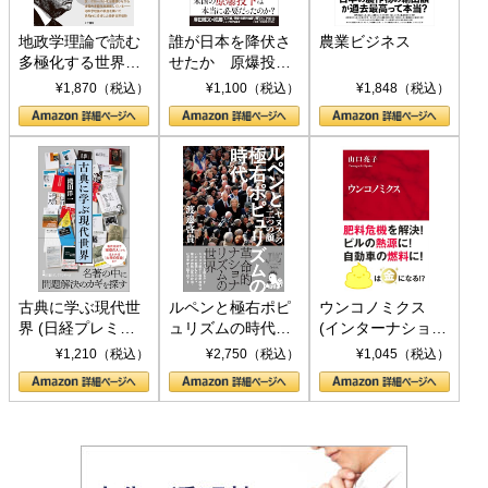
地政学理論で読む
誰が日本を降伏さ
農業ビジネス
多極化する世界：
せたか 原爆投
トランプとBRICS
下、ソ連参戦、そ
¥1,870（税込）
¥1,100（税込）
¥1,848（税込）
の挑戦
して聖断 (PHP新
書)
古典に学ぶ現代世
ルペンと極右ポピ
ウンコノミクス
界 (日経プレミア
ュリズムの時代：
(インターナショナ
シリーズ)
〈ヤヌス〉の二つ
ル新書)
¥1,210（税込）
¥2,750（税込）
¥1,045（税込）
の顔