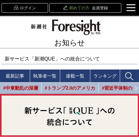
ログイン
初めての方
会員登録
お知らせ
新サービス「新潮QUE」への統合について
最新記事
執筆者一覧
連載一覧
ランキング
#中東動乱の深層
#トランプ2.0のアメリカ
#習近平体制の光