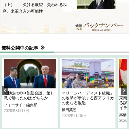
（上）――欠ける展望、失われる秩
序、米軍介入の可能性
無料公開中の記事
4連戦の米中首脳会談、第1
マリ「ジハーディスト組織」
「エ
戦で勝ったのはどちらか
の攻勢が示唆する西アフリカ
東南
の更なる混迷
る課
フォーサイト編集部
イラ
篠田英朗
2026年5月17日
高橋
2026年5月15日
202