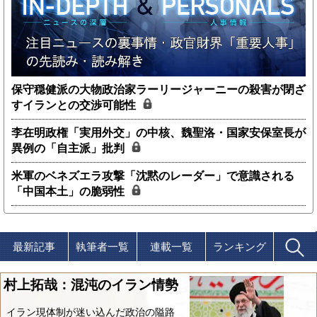
保守穏健派の大物政治家ラーリージャーニーの殺害が閉ざ
すイランとの交渉可能性
李在明政権「実用外交」の中核、魏聖洛・国家安保室長が
異例の「自主派」批判
米軍のベネズエラ攻撃「沈黙のレーダー」で意識される
「中国本土」の脆弱性
最新記事
執筆者一覧
連載一覧
ランキング
村上拓哉：混沌のイラン情勢
イラン現体制が迷い込んだ政治の隘路