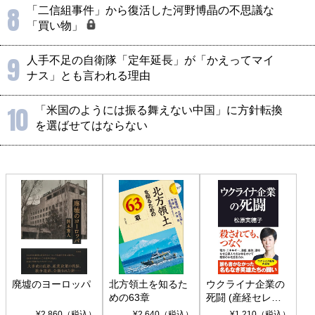
8
「二信組事件」から復活した河野博晶の不思議な
「買い物」
9
人手不足の自衛隊「定年延長」が「かえってマイ
ナス」とも言われる理由
10
「米国のようには振る舞えない中国」に方針転換
を選ばせてはならない
廃墟のヨーロッパ
北方領土を知るた
ウクライナ企業の
めの63章
死闘 (産経セレク
ト S 039)
¥2,860（税込）
¥2,640（税込）
¥1,210（税込）