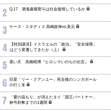
2
Q.17 酒鬼薔薇聖斗は社会復帰しているか
3
ケース・スタディ３ 高嶋政伸vs.美元
4
【特別講演】イスラエルの「政治」「安全保障」
はどう変遷してきたか（上）
5
黒い爪 高橋昭博『ヒロシマいのちの伝言』
6
巨星「リー・クアンユー」死去後のシンガポール
の行く末
7
「愛の温もり」が消えたタイ「国王パートナー」
称号剥奪までの1週間