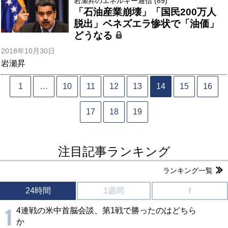
岩瀬昇のエネルギー通信 (89)
「石油産業崩壊」「国民200万人
脱出」ベネズエラ惨状で「油価」
どうなる
2018年10月30日
岩瀬昇
1
…
10
11
12
13
14
15
16
17
18
19
注目記事ランキング
ランキング一覧
24時間
1週間
f
1
4連戦の米中首脳会談、第1戦で勝ったのはどちら
か