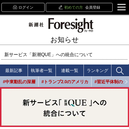
ログイン
初めての方
会員登録
お知らせ
新サービス「新潮QUE」への統合について
最新記事
執筆者一覧
連載一覧
ランキング
#中東動乱の深層
#トランプ2.0のアメリカ
#習近平体制の光