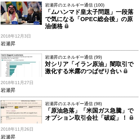
岩瀬昇のエネルギー通信 (100)
「ムハンマド皇太子問題」一段落
で気になる「OPEC総会後」の原
油価格
2018年12月3日
岩瀬昇
岩瀬昇のエネルギー通信 (99)
対シリア「イラン原油」闇取引で
激化する米露のつばぜり合い
2018年11月27日
岩瀬昇
岩瀬昇のエネルギー通信 (98)
「原油急落」「米国ガス急騰」で
オプション取引会社「破綻」！
2018年11月26日
岩瀬昇