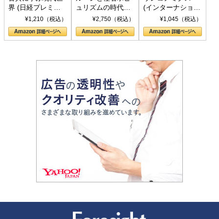
界 (日経プレミア
ュリズムの時代：
(インターナショナ
シリーズ)
〈ヤヌス〉の二つ
ル新書)
¥1,210（税込）
¥2,750（税込）
¥1,045（税込）
の顔
新潮社 Foresight