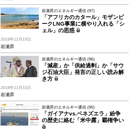
岩瀬昇のエネルギー通信 (97)
「アフリカのカタール」モザンビ
ークLNG事業に横やり入れる「シ
ェル」の思惑
2018年11月19日
岩瀬昇
岩瀬昇のエネルギー通信 (96)
「減産」か「供給過剰」か「サウ
ジ石油大臣」発言の正しい読み解
き方
2018年11月15日
岩瀬昇
岩瀬昇のエネルギー通信 (95)
「ガイアナvs.ベネズエラ」紛争
の歴史に絡む「米中露」覇権争い