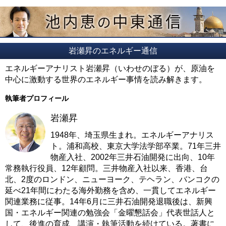
岩瀬昇のエネルギー通信
エネルギーアナリスト岩瀬昇（いわせのぼる）が、原油を
中心に激動する世界のエネルギー事情を読み解きます。
執筆者プロフィール
岩瀬昇
1948年、埼玉県生まれ。エネルギーアナリス
ト。浦和高校、東京大学法学部卒業。71年三井
物産入社、2002年三井石油開発に出向、10年
常務執行役員、12年顧問。三井物産入社以来、香港、台
北、2度のロンドン、ニューヨーク、テヘラン、バンコクの
延べ21年間にわたる海外勤務を含め、一貫してエネルギー
関連業務に従事。14年6月に三井石油開発退職後は、新興
国・エネルギー関連の勉強会「金曜懇話会」代表世話人と
して、後進の育成、講演・執筆活動を続けている。著書に