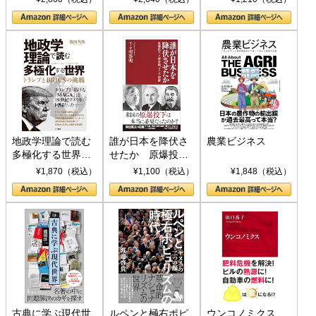
地政学理論で読む
誰が日本を降伏さ
農業ビジネス
多極化する世界：
せたか 原爆投
トランプとBRICS
下、ソ連参戦、そ
¥1,870（税込）
¥1,100（税込）
¥1,848（税込）
の挑戦
して聖断 (PHP新
書)
古典に学ぶ現代世
ルペンと極右ポピ
ウンコノミクス