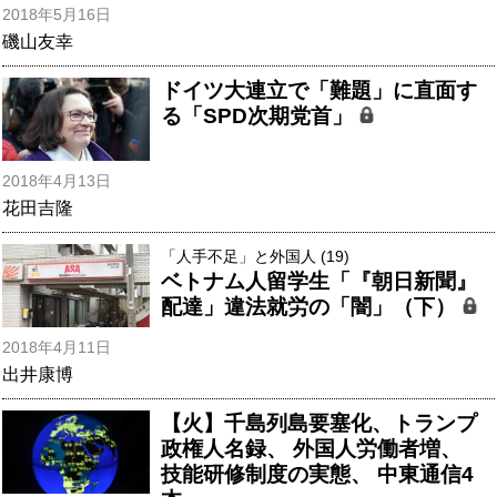
2018年5月16日
磯山友幸
ドイツ大連立で「難題」に直面す
る「SPD次期党首」
2018年4月13日
花田吉隆
「人手不足」と外国人 (19)
ベトナム人留学生「『朝日新聞』
配達」違法就労の「闇」（下）
2018年4月11日
出井康博
【火】千島列島要塞化、トランプ
政権人名録、 外国人労働者増、
技能研修制度の実態、 中東通信4