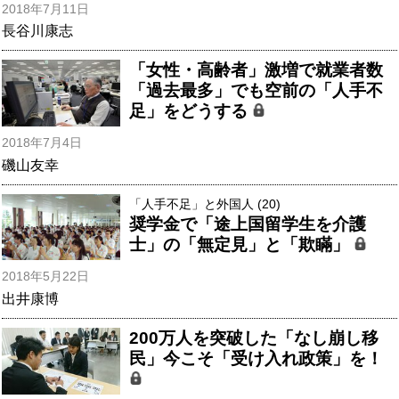
2018年7月11日
長谷川康志
「女性・高齢者」激増で就業者数
「過去最多」でも空前の「人手不
足」をどうする
2018年7月4日
磯山友幸
「人手不足」と外国人 (20)
奨学金で「途上国留学生を介護
士」の「無定見」と「欺瞞」
2018年5月22日
出井康博
200万人を突破した「なし崩し移
民」今こそ「受け入れ政策」を！