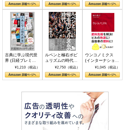
の挑戦
して聖断 (PHP新
書)
古典に学ぶ現代世
ルペンと極右ポピ
ウンコノミクス
界 (日経プレミア
ュリズムの時代：
(インターナショナ
シリーズ)
〈ヤヌス〉の二つ
ル新書)
¥1,210（税込）
¥2,750（税込）
¥1,045（税込）
の顔