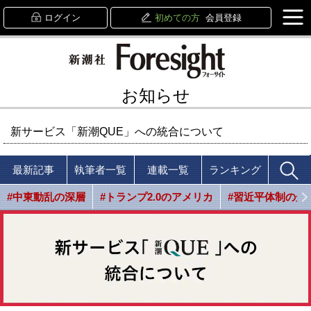
ログイン
初めての方
会員登録
お知らせ
新サービス「新潮QUE」への統合について
最新記事
執筆者一覧
連載一覧
ランキング
#中東動乱の深層
#トランプ2.0のアメリカ
#習近平体制の光