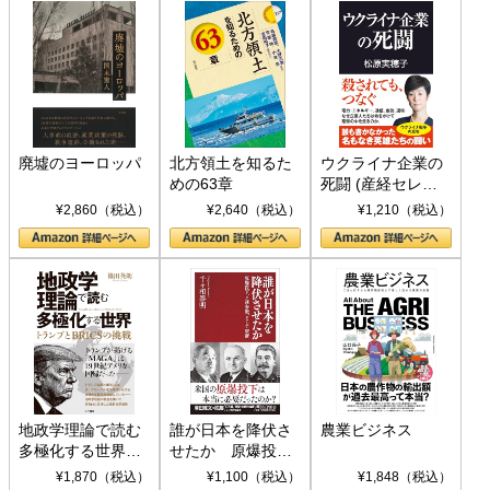
廃墟のヨーロッパ
北方領土を知るた
ウクライナ企業の
めの63章
死闘 (産経セレク
ト S 039)
¥2,860（税込）
¥2,640（税込）
¥1,210（税込）
地政学理論で読む
誰が日本を降伏さ
農業ビジネス
多極化する世界：
せたか 原爆投
トランプとBRICS
下、ソ連参戦、そ
¥1,870（税込）
¥1,100（税込）
¥1,848（税込）