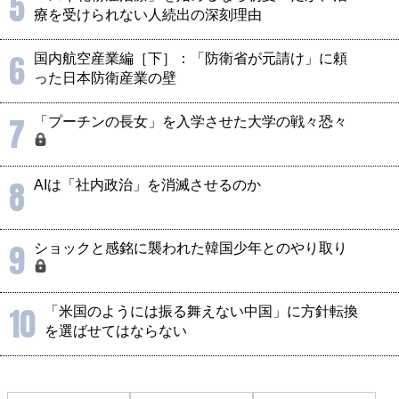
5
療を受けられない人続出の深刻理由
6
国内航空産業編［下］：「防衛省が元請け」に頼
った日本防衛産業の壁
7
「プーチンの長女」を入学させた大学の戦々恐々
8
AIは「社内政治」を消滅させるのか
9
ショックと感銘に襲われた韓国少年とのやり取り
10
「米国のようには振る舞えない中国」に方針転換
を選ばせてはならない