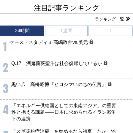
注目記事ランキング
ランキング一覧
24時間
1週間
f
1
ケース・スタディ３ 高嶋政伸vs.美元
2
Q.17 酒鬼薔薇聖斗は社会復帰しているか
3
黒い爪 高橋昭博『ヒロシマいのちの伝言』
4
「エネルギー供給国としての東南アジア」の重要
性と抱える課題――日本に求められるイラン戦争
下の連携
「スギ花粉症治療」を始めるなら初夏 だが、治