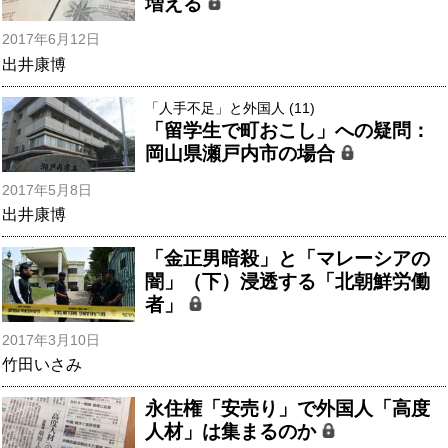
増える
2017年6月12日
出井康博
「人手不足」と外国人 (11)
「留学生で町おこし」への疑問：
岡山県瀬戸内市の場合
2017年5月8日
出井康博
「金正男暗殺」と「マレーシアの
闇」（下）浸透する「北朝鮮労働
者」
2017年3月10日
竹田いさみ
永住権「安売り」で外国人「高度
人材」は集まるのか