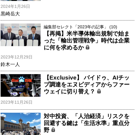
2024年1月26日
黒崎岳大
編集部セレクト「2023年の記事」 (10)
【再掲】米半導体輸出規制で始ま
った「輸出管理戦争」時代は企業
に何を求めるか
2023年12月29日
鈴木一人
【Exclusive】 バイドゥ、AIチッ
プ調達をエヌビディアからファー
ウェイに切り替え？
2023年11月26日
対中投資、「人治経済」リスクを
回避する鍵は「生活水準」重点分
野