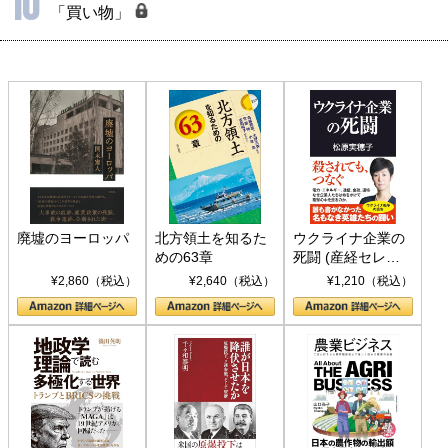
10
「買い物」
廃墟のヨーロッパ
北方領土を知るた
ウクライナ企業の
めの63章
死闘 (産経セレク
ト S 039)
¥2,860（税込）
¥2,640（税込）
¥1,210（税込）