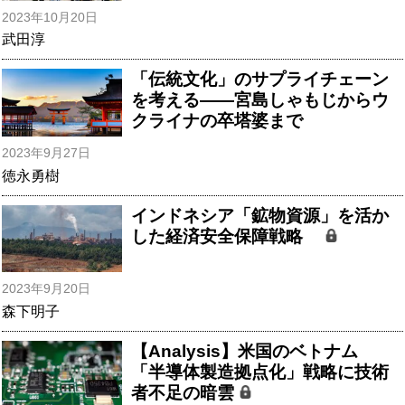
2023年10月20日
武田淳
「伝統文化」のサプライチェーン
を考える――宮島しゃもじからウ
クライナの卒塔婆まで
2023年9月27日
徳永勇樹
インドネシア「鉱物資源」を活か
した経済安全保障戦略
2023年9月20日
森下明子
【Analysis】米国のベトナム
「半導体製造拠点化」戦略に技術
者不足の暗雲