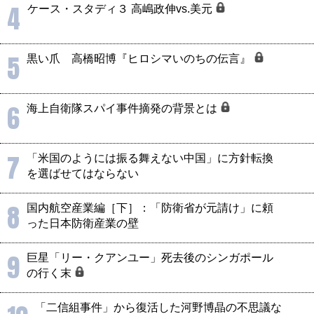
4
ケース・スタディ３ 高嶋政伸vs.美元
5
黒い爪 高橋昭博『ヒロシマいのちの伝言』
6
海上自衛隊スパイ事件摘発の背景とは
7
「米国のようには振る舞えない中国」に方針転換
を選ばせてはならない
8
国内航空産業編［下］：「防衛省が元請け」に頼
った日本防衛産業の壁
9
巨星「リー・クアンユー」死去後のシンガポール
の行く末
「二信組事件」から復活した河野博晶の不思議な