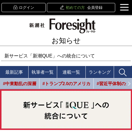
ログイン
初めての方
会員登録
お知らせ
新サービス「新潮QUE」への統合について
最新記事
執筆者一覧
連載一覧
ランキング
#中東動乱の深層
#トランプ2.0のアメリカ
#習近平体制の光