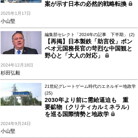
案が示す日本の必然的戦略転換
2025年1月17日
小山堅
編集部セレクト「2024年の記事 下半期」 (2)
【再掲】日本製鉄「助言役」ポン
ペオ元国務長官の苛烈な中国観と
野心と「大人の対応」
2024年12月18日
杉田弘毅
21世紀グレートゲーム時代のエネルギー地政学
(25)
2030年より前に需給逼迫も 重
要鉱物（クリティカルミネラル）
を巡る国際情勢と地政学
2024年9月24日
小山堅