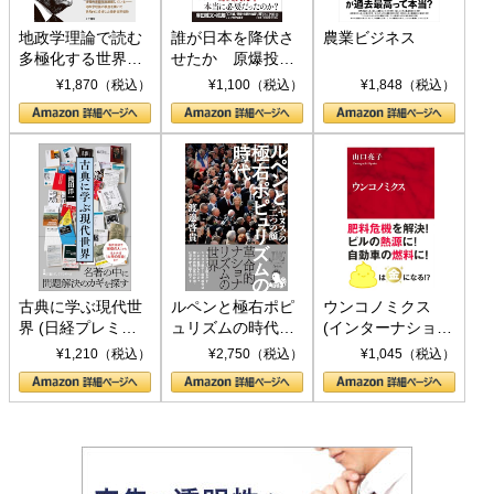
地政学理論で読む
誰が日本を降伏さ
農業ビジネス
多極化する世界：
せたか 原爆投
トランプとBRICS
下、ソ連参戦、そ
¥1,870（税込）
¥1,100（税込）
¥1,848（税込）
の挑戦
して聖断 (PHP新
書)
古典に学ぶ現代世
ルペンと極右ポピ
ウンコノミクス
界 (日経プレミア
ュリズムの時代：
(インターナショナ
シリーズ)
〈ヤヌス〉の二つ
ル新書)
¥1,210（税込）
¥2,750（税込）
¥1,045（税込）
の顔