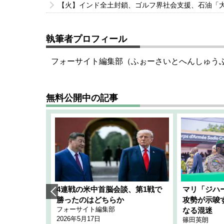
【火】インド全土封鎖、ゴルフ界社会支援、石油「
執筆者プロフィール
フォーサイト編集部（ふぉーさいとへんしゅう
無料公開中の記事
艦隊」構想
4連戦の米中首脳会談、第1戦で
マリ「ジハ
「空白」
勝ったのはどちらか
攻勢が示唆
フォーサイト編集部
のか
なる混迷
2026年5月17日
篠田英朗