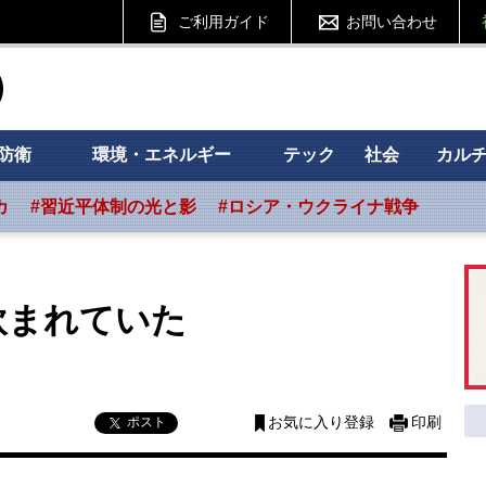
ご利用ガイド
お問い合わせ
ht フォーサイト
防衛
環境・エネルギー
テック
社会
カル
カ
#習近平体制の光と影
#ロシア・ウクライナ戦争
飲まれていた
ポスト
お気に入り登録
印刷