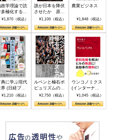
地政学理論で読
誰が日本を降伏
農業ビジネス
む多極化する世
させたか 原爆
界：トランプと
投下、ソ連参
¥1,870（税込）
¥1,100（税込）
¥1,848（税込）
RICSの挑戦
戦、そして聖断
(PHP新書)
古典に学ぶ現代
ルペンと極右ポ
ウンコノミクス
世界 (日経プレ
ピュリズムの時
(インターナシ
ミアシリーズ)
代：〈ヤヌス〉
ョナル新書)
¥1,210（税込）
¥2,750（税込）
¥1,045（税込）
の二つの顔