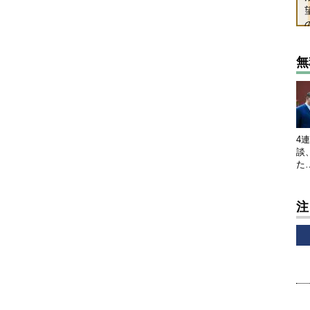
無
4
談
た
注