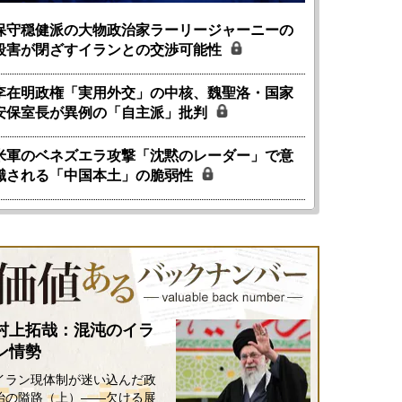
6年5月15日
2026年5月14日
保守穏健派の大物政治家ラーリージャーニーの
殺害が閉ざすイランとの交渉可能性
李在明政権「実用外交」の中核、魏聖洛・国家
安保室長が異例の「自主派」批判
米軍のベネズエラ攻撃「沈黙のレーダー」で意
識される「中国本土」の脆弱性
村上拓哉：混沌のイラ
ン情勢
イラン現体制が迷い込んだ政
治の隘路（上）――欠ける展