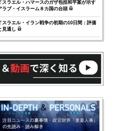
イスラエル・ハマースのガザ包括和平案が示す
アラブ・イスラーム８カ国の台頭
イスラエル・イラン戦争の初期の10日間：評価
と見通し
国にも理解してほしい「極東
ホルムズ海峡危機で加速したエ
905年体制」における日米韓安
ネルギー転換が「中国依存」に
保障協力の意味
行き着くリスク
和泰明
小山堅