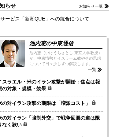
知らせ
お知らせ一覧
新サービス「新潮QUE」への統合について
池内恵の中東通信
池内恵（いけうちさとし 東京大学教授）
が、中東情勢とイスラーム教やその思想
について日々少しずつ解説します。
一覧
イスラエル・米のイラン攻撃が開始：焦点は報
復の対象・規模・効果
米の対イラン攻撃の期限は「増派コスト」
米の対イラン「強制外交」で戦争回避の道は限
りなく狭い