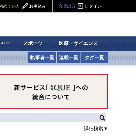
初めての方
お申込み
会員の方
ログイン
チャー
スポーツ
医療・サイエンス
執筆者一覧
連載一覧
タグ一覧
詳細検索▼