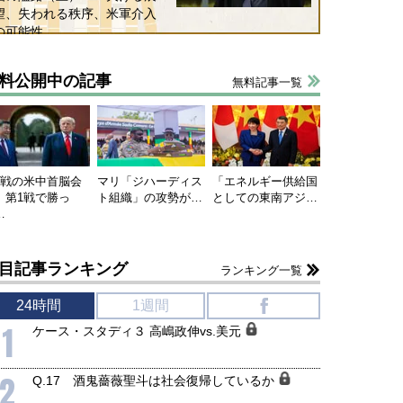
望、失われる秩序、米軍介入
の可能性
料公開中の記事
無料記事一覧
連戦の米中首脳会
マリ「ジハーディス
「エネルギー供給国
、第1戦で勝っ
ト組織」の攻勢が…
としての東南アジ…
…
目記事ランキング
ランキング一覧
24時間
1週間
f
1
ケース・スタディ３ 高嶋政伸vs.美元
2
Q.17 酒鬼薔薇聖斗は社会復帰しているか