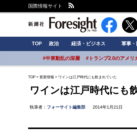
RSS
国際情報サイト
新潮社 Foresig
TOP
政治
経済・ビジネス
軍事・
#中東動乱の深層
#トランプ2.0のアメリ
TOP
>
更新情報
>
ワインは江戸時代にも飲まれていた
ワインは江戸時代にも
執筆者：
フォーサイト編集部
2014年1月21日