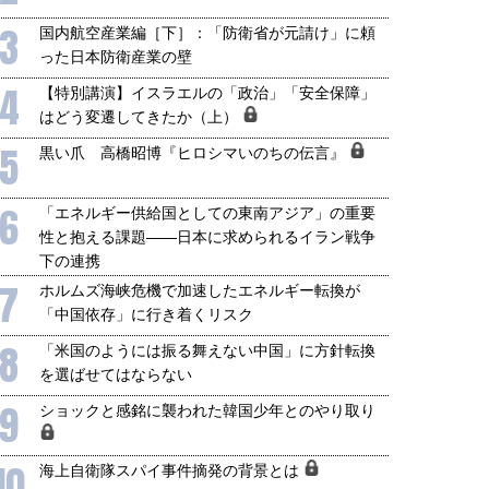
3
国内航空産業編［下］：「防衛省が元請け」に頼
った日本防衛産業の壁
4
【特別講演】イスラエルの「政治」「安全保障」
はどう変遷してきたか（上）
5
黒い爪 高橋昭博『ヒロシマいのちの伝言』
6
「エネルギー供給国としての東南アジア」の重要
性と抱える課題――日本に求められるイラン戦争
下の連携
7
ホルムズ海峡危機で加速したエネルギー転換が
「中国依存」に行き着くリスク
8
「米国のようには振る舞えない中国」に方針転換
を選ばせてはならない
9
ショックと感銘に襲われた韓国少年とのやり取り
10
海上自衛隊スパイ事件摘発の背景とは