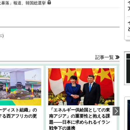
大暴落」報道、韓国総選挙
ぶ）
記事一覧
ーディスト組織」の
「エネルギー供給国としての東
韓
する西アフリカの更
南アジア」の重要性と抱える課
1
題――日本に求められるイラン
全
千々
戦争下の連携