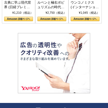
古典に学ぶ現代世
ルペンと極右ポピ
ウンコノミクス
界 (日経プレミア
ュリズムの時代：
(インターナショナ
シリーズ)
〈ヤヌス〉の二つ
ル新書)
¥1,210（税込）
¥2,750（税込）
¥1,045（税込）
の顔