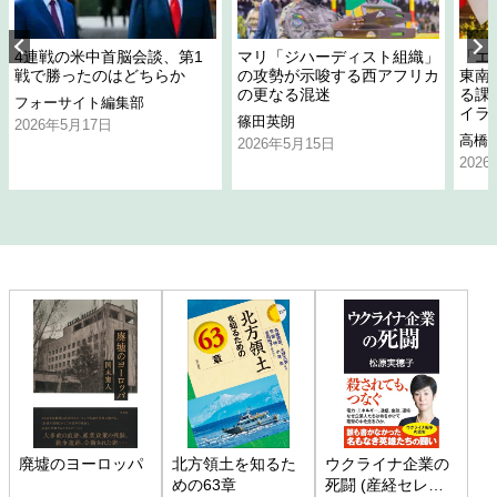
4連戦の米中首脳会談、第1
マリ「ジハーディスト組織」
「エ
戦で勝ったのはどちらか
の攻勢が示唆する西アフリカ
東南
の更なる混迷
る課
フォーサイト編集部
イラ
篠田英朗
2026年5月17日
高橋
2026年5月15日
202
廃墟のヨーロッパ
北方領土を知るた
ウクライナ企業の
めの63章
死闘 (産経セレク