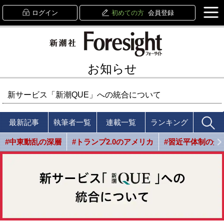
ログイン
初めての方
会員登録
お知らせ
新サービス「新潮QUE」への統合について
最新記事
執筆者一覧
連載一覧
ランキング
#中東動乱の深層
#トランプ2.0のアメリカ
#習近平体制の光