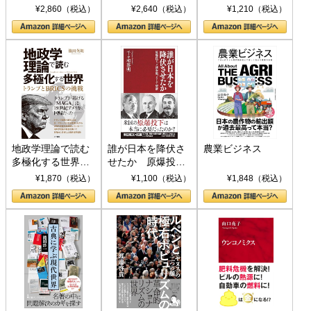
ト S 039)
¥2,860（税込）
¥2,640（税込）
¥1,210（税込）
地政学理論で読む
誰が日本を降伏さ
農業ビジネス
多極化する世界：
せたか 原爆投
トランプとBRICS
下、ソ連参戦、そ
¥1,870（税込）
¥1,100（税込）
¥1,848（税込）
の挑戦
して聖断 (PHP新
書)