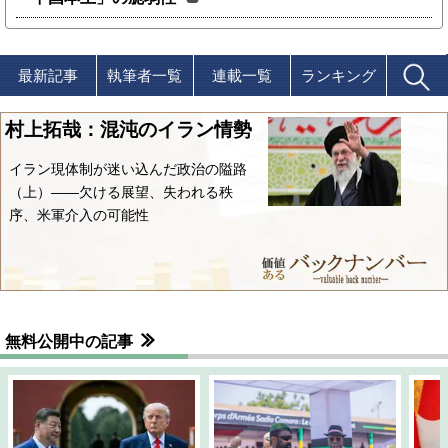
最新記事
執筆者一覧
連載一覧
ランキング
村上拓哉：混沌のイラン情勢
イラン現体制が迷い込んだ政治の隘路
（上）――欠ける展望、失われる秩
序、米軍介入の可能性
無料公開中の記事