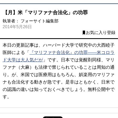
【月】米「マリファナ合法化」の功罪
執筆者：
フォーサイト編集部
2014年5月26日
お気に入り登録
本日の更新記事は、ハーバード大学で研究中の大西睦子
医師による「
『マリファナ合法化』の功罪――米コロラ
ド大学は大人気だが
」です。日本では覚醒剤同様、マリ
ファナ（大麻）も法律で禁じられていることは周知の通
り。が、米国では医療用はもちろん、娯楽用のマリファ
ナも合法化する動きが急です。是非はともかく、日米で
の認識の違いは知っておくべきでしょう。無料公開中で
す。