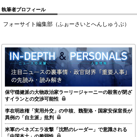
執筆者プロフィール
フォーサイト編集部（ふぉーさいとへんしゅうぶ）
保守穏健派の大物政治家ラーリージャーニーの殺害が閉ざ
すイランとの交渉可能性
李在明政権「実用外交」の中核、魏聖洛・国家安保室長が
異例の「自主派」批判
米軍のベネズエラ攻撃「沈黙のレーダー」で意識される
「中国本土」の脆弱性