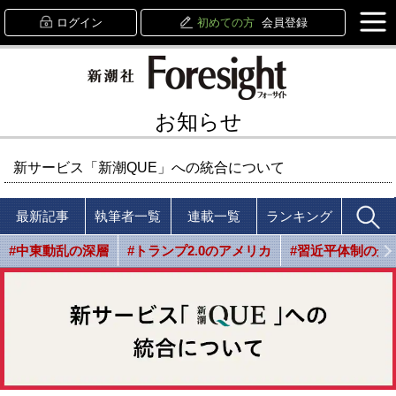
ログイン
初めての方
会員登録
お知らせ
新サービス「新潮QUE」への統合について
最新記事
執筆者一覧
連載一覧
ランキング
#中東動乱の深層
#トランプ2.0のアメリカ
#習近平体制の光