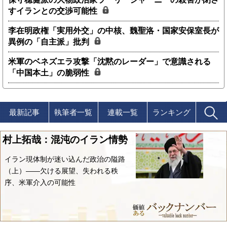
すイランとの交渉可能性
李在明政権「実用外交」の中核、魏聖洛・国家安保室長が
異例の「自主派」批判
米軍のベネズエラ攻撃「沈黙のレーダー」で意識される
「中国本土」の脆弱性
最新記事
執筆者一覧
連載一覧
ランキング
村上拓哉：混沌のイラン情勢
イラン現体制が迷い込んだ政治の隘路
（上）――欠ける展望、失われる秩
序、米軍介入の可能性