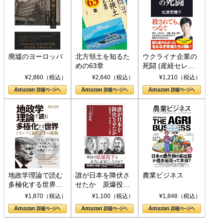
廃墟のヨーロッパ
北方領土を知るた
ウクライナ企業の
めの63章
死闘 (産経セレク
ト S 039)
¥2,860（税込）
¥2,640（税込）
¥1,210（税込）
地政学理論で読む
誰が日本を降伏さ
農業ビジネス
多極化する世界：
せたか 原爆投
トランプとBRICS
下、ソ連参戦、そ
¥1,870（税込）
¥1,100（税込）
¥1,848（税込）
の挑戦
して聖断 (PHP新
書)