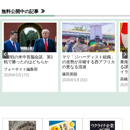
無料公開中の記事
4連戦の米中首脳会談、第1
マリ「ジハーディスト組織」
「エ
戦で勝ったのはどちらか
の攻勢が示唆する西アフリカ
東南
の更なる混迷
る課
フォーサイト編集部
イラ
篠田英朗
2026年5月17日
高橋
2026年5月15日
202