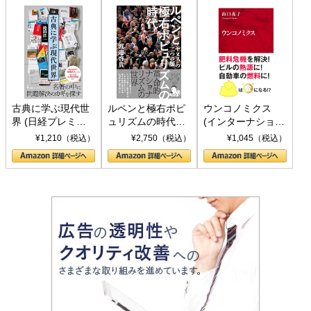
古典に学ぶ現代世
ルペンと極右ポピ
ウンコノミクス
界 (日経プレミア
ュリズムの時代：
(インターナショナ
シリーズ)
〈ヤヌス〉の二つ
ル新書)
¥1,210（税込）
¥2,750（税込）
¥1,045（税込）
の顔