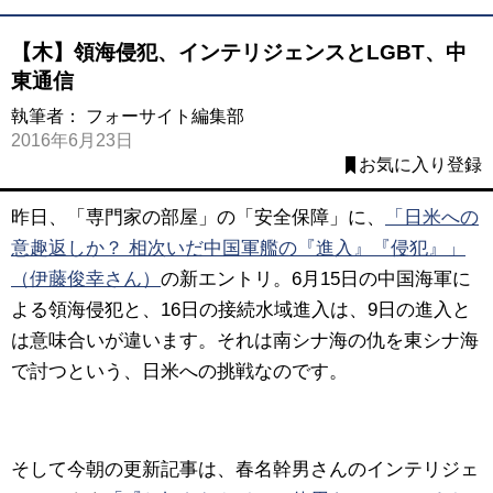
【木】領海侵犯、インテリジェンスとLGBT、中
東通信
執筆者：
フォーサイト編集部
2016年6月23日
お気に入り登録
昨日、「専門家の部屋」の「安全保障」に、
「日米への
意趣返しか？ 相次いだ中国軍艦の『進入』『侵犯』」
（伊藤俊幸さん）
の新エントリ。6月15日の中国海軍に
よる領海侵犯と、16日の接続水域進入は、9日の進入と
は意味合いが違います。それは南シナ海の仇を東シナ海
で討つという、日米への挑戦なのです。
そして今朝の更新記事は、春名幹男さんのインテリジェ