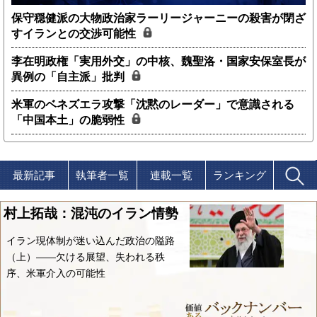
保守穏健派の大物政治家ラーリージャーニーの殺害が閉ざ
すイランとの交渉可能性
李在明政権「実用外交」の中核、魏聖洛・国家安保室長が
異例の「自主派」批判
米軍のベネズエラ攻撃「沈黙のレーダー」で意識される
「中国本土」の脆弱性
最新記事
執筆者一覧
連載一覧
ランキング
村上拓哉：混沌のイラン情勢
イラン現体制が迷い込んだ政治の隘路
（上）――欠ける展望、失われる秩
序、米軍介入の可能性