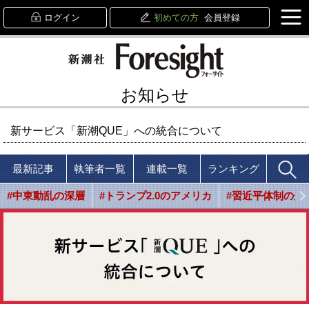
ログイン
初めての方
会員登録
お知らせ
新サービス「新潮QUE」への統合について
最新記事
執筆者一覧
連載一覧
ランキング
#中東動乱の深層
#トランプ2.0のアメリカ
#習近平体制の光