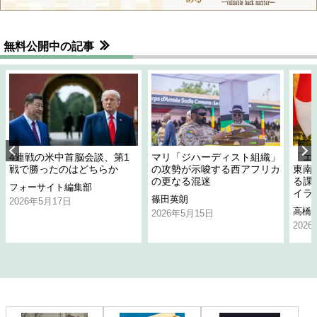
無料公開中の記事
4連戦の米中首脳会談、第1
マリ「ジハーディスト組織」
「エ
戦で勝ったのはどちらか
の攻勢が示唆する西アフリカ
東南
の更なる混迷
る課
フォーサイト編集部
イラ
篠田英朗
2026年5月17日
高橋
2026年5月15日
202