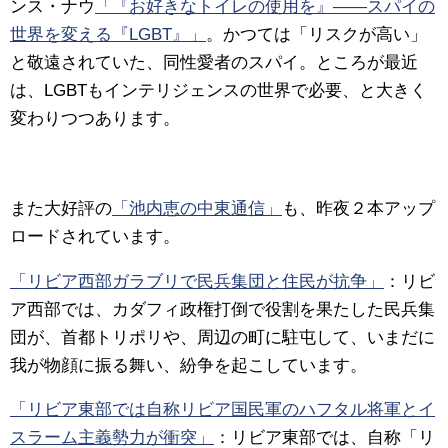
ンス・ナウ
「『お好きなトイレの使用を』――スパイの
世界を変える『LGBT』」
。かつては「リスクが高い」
と敬遠されていた、同性愛者のスパイ。ところが最近
は、LGBTもインテリジェンスの世界で必要、と大きく
変わりつつあります。
また大好評の
「池内恵の中東通信」
も、昨夜２本アップ
ロードされています。
「リビア西部ガラブリで民兵集団と住民が抗争」
：リビ
ア西部では、カダフィ政権打倒で役割を果たした民兵集
団が、首都トリポリや、周辺の町に駐屯して、いまだに
我が物顔に振る舞い、紛争を起こしています。
「リビア東部では自称リビア国民軍のハフタル将軍とイ
スラーム主義勢力が衝突」
：リビア東部では、自称「リ