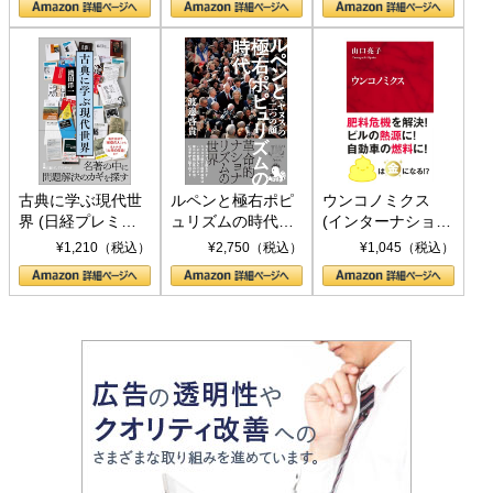
書)
古典に学ぶ現代世
ルペンと極右ポピ
ウンコノミクス
界 (日経プレミア
ュリズムの時代：
(インターナショナ
シリーズ)
〈ヤヌス〉の二つ
ル新書)
¥1,210（税込）
¥2,750（税込）
¥1,045（税込）
の顔