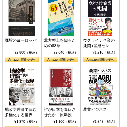
廃墟のヨーロッパ
北方領土を知るた
ウクライナ企業の
めの63章
死闘 (産経セレク
ト S 039)
¥2,860（税込）
¥2,640（税込）
¥1,210（税込）
地政学理論で読む
誰が日本を降伏さ
農業ビジネス
多極化する世界：
せたか 原爆投
トランプとBRICS
下、ソ連参戦、そ
¥1,870（税込）
¥1,100（税込）
¥1,848（税込）
の挑戦
して聖断 (PHP新