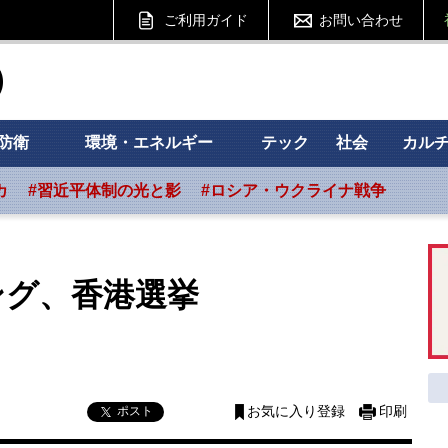
ご利用ガイド
お問い合わせ
ht フォーサイト
防衛
環境・エネルギー
テック
社会
カル
カ
#習近平体制の光と影
#ロシア・ウクライナ戦争
ング、香港選挙
ポスト
お気に入り登録
印刷