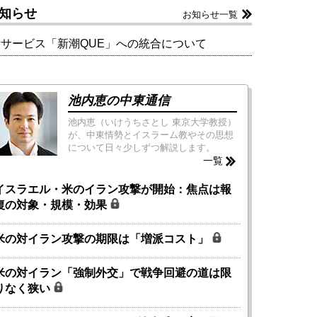
知らせ
お知らせ一覧
新サービス「新潮QUE」への統合について
池内恵の中東通信
池内恵（いけうちさとし 東京大学教授）
が、中東情勢とイスラーム教やその思想
について日々少しずつ解説します。
一覧
イスラエル・米のイラン攻撃が開始：焦点は報
復の対象・規模・効果
米の対イラン攻撃の期限は「増派コスト」
米の対イラン「強制外交」で戦争回避の道は限
りなく狭い