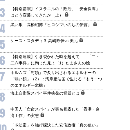
3
【特別講演】イスラエルの「政治」「安全保障」
はどう変遷してきたか（上）
4
黒い爪 高橋昭博『ヒロシマいのちの伝言』
5
ケース・スタディ３ 高嶋政伸vs.美元
6
【特別連載】引き裂かれた時を越えて――「二・
二六事件」に殉じた兄よ（1）たまさんの絵
7
ホルムズ「封鎖」で炙り出されるエネルギーの
「弱い鎖」（2）：湾岸産油国で生じる「もう一つ
のエネルギー危機」
8
海上自衛隊スパイ事件摘発の背景とは
9
中国人「亡命スパイ」が実名暴露した「香港・台
湾工作」の実態
10
「IR法案」を強行採決した安倍政権「真の狙い」