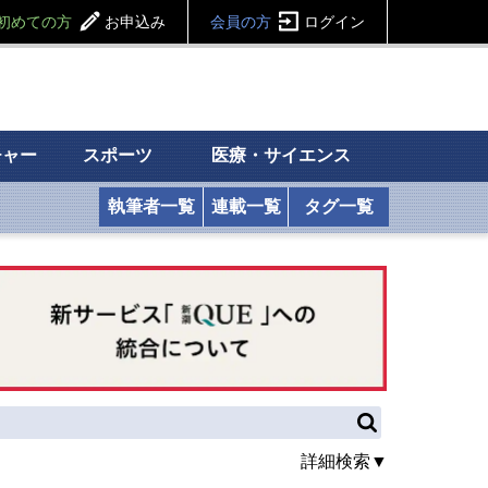
初めての方
お申込み
会員の方
ログイン
チャー
スポーツ
医療・サイエンス
執筆者一覧
連載一覧
タグ一覧
詳細検索▼