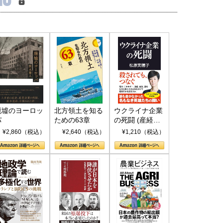
廃墟のヨーロッ
北方領土を知る
ウクライナ企業
パ
ための63章
の死闘 (産経セ
レクト S 039)
¥2,860（税込）
¥2,640（税込）
¥1,210（税込）