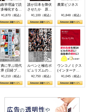
地政学理論で読
誰が日本を降伏
農業ビジネス
む多極化する世
させたか 原爆
界：トランプと
投下、ソ連参
¥1,870（税込）
¥1,100（税込）
¥1,848（税込）
RICSの挑戦
戦、そして聖断
(PHP新書)
古典に学ぶ現代
ルペンと極右ポ
ウンコノミクス
世界 (日経プレ
ピュリズムの時
(インターナシ
ミアシリーズ)
代：〈ヤヌス〉
ョナル新書)
¥1,210（税込）
¥2,750（税込）
¥1,045（税込）
の二つの顔