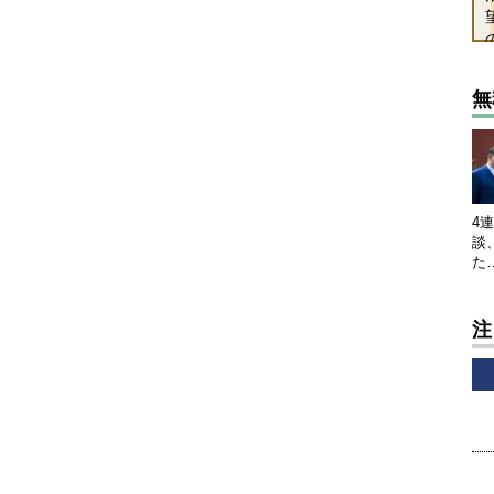
無
4
談
た
注