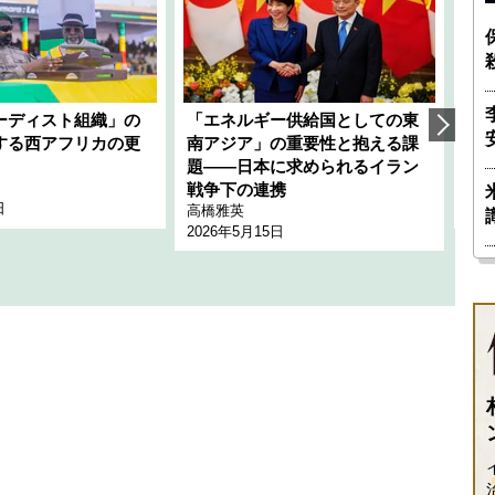
ーディスト組織」の
「エネルギー供給国としての東
韓
する西アフリカの更
南アジア」の重要性と抱える課
1
題――日本に求められるイラン
全
千々
戦争下の連携
日
202
高橋雅英
2026年5月15日