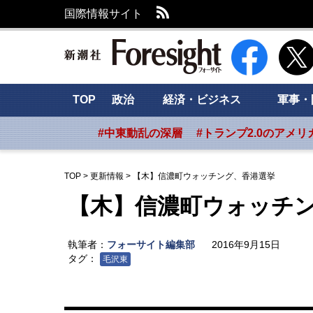
RSS
国際情報サイト
新潮社 Foresig
TOP
政治
経済・ビジネス
軍事・
#中東動乱の深層
#トランプ2.0のアメリ
TOP
>
更新情報
>
【木】信濃町ウォッチング、香港選挙
【木】信濃町ウォッチ
執筆者：
フォーサイト編集部
2016年9月15日
タグ：
毛沢東