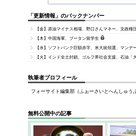
「更新情報」のバックナンバー
【金】原油マイナス相場、野口さんマネー、文政権
【木】中国海軍、ブータン留学生
【水】ソフトバンク巨額赤字、米大統領選、マンデ
【火】インド全土封鎖、ゴルフ界社会支援、石油「
執筆者プロフィール
フォーサイト編集部（ふぉーさいとへんしゅう
無料公開中の記事