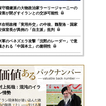
保守穏健派の大物政治家ラーリージャーニーの
殺害が閉ざすイランとの交渉可能性
李在明政権「実用外交」の中核、魏聖洛・国家
国にも理解してほしい「極東
ホルムズ海峡危機で加速したエ
安保室長が異例の「自主派」批判
905年体制」における日米韓安
ネルギー転換が「中国依存」に
保障協力の意味
行き着くリスク
和泰明
小山堅
米軍のベネズエラ攻撃「沈黙のレーダー」で意
6年5月15日
2026年5月14日
識される「中国本土」の脆弱性
村上拓哉：混沌のイラ
ン情勢
イラン現体制が迷い込んだ政
治の隘路（上）――欠ける展