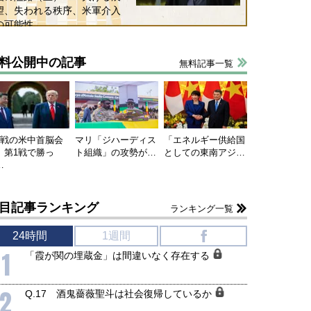
望、失われる秩序、米軍介入
の可能性
料公開中の記事
無料記事一覧
連戦の米中首脳会
マリ「ジハーディス
「エネルギー供給国
、第1戦で勝っ
ト組織」の攻勢が…
としての東南アジ…
…
目記事ランキング
ランキング一覧
24時間
1週間
f
1
「霞が関の埋蔵金」は間違いなく存在する
2
Q.17 酒鬼薔薇聖斗は社会復帰しているか