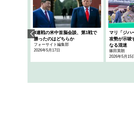
艦隊」構想
4連戦の米中首脳会談、第1戦で
マリ「ジハ
「空白」
勝ったのはどちらか
攻勢が示唆
フォーサイト編集部
のか
なる混迷
2026年5月17日
篠田英朗
2026年5月15