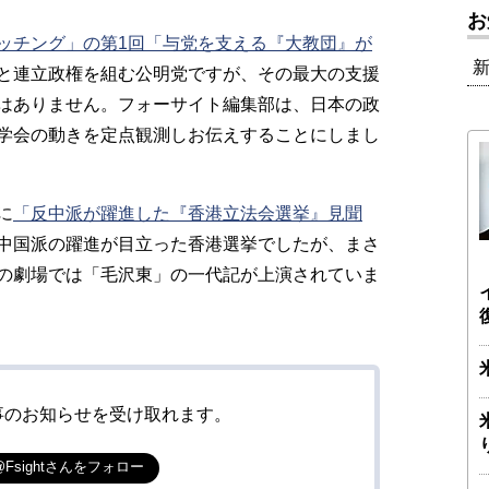
お
ッチング」の第1回「与党を支える『大教団』が
と連立政権を組む公明党ですが、その最大の支援
はありません。フォーサイト編集部は、日本の政
学会の動きを定点観測しお伝えすることにしまし
に
「反中派が躍進した『香港立法会選挙』見聞
中国派の躍進が目立った香港選挙でしたが、まさ
の劇場では「毛沢東」の一代記が上演されていま
事のお知らせを受け取れます。
@Fsightさんをフォロー