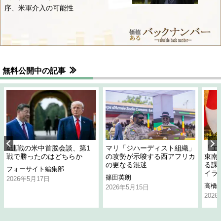
序、米軍介入の可能性
無料公開中の記事
4連戦の米中首脳会談、第1
マリ「ジハーディスト組織」
「エ
戦で勝ったのはどちらか
の攻勢が示唆する西アフリカ
東南
の更なる混迷
る課
フォーサイト編集部
イラ
篠田英朗
2026年5月17日
高橋
2026年5月15日
202