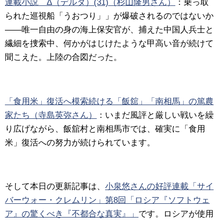
連載小説 Δ（デルタ）(31)（杉山隆男さん）
：乗っ取
られた巡視船「うおつり」」が爆破されるのではないか
――唯一自由の身の海上保安官が、捕えた中国人兵士と
繊細を捜索中、何かがはじけたような甲高い音が続けて
聞こえた。上陸の合図だった。
「食用米」復活へ模索続ける「飯舘」「南相馬」の篤農
家たち（寺島英弥さん）
：いまだ風評と厳しい戦いを繰
り広げながら、飯舘村と南相馬市では、確実に「食用
米」復活への努力が続けられています。
そして本日の更新記事は、
小泉悠さんの好評連載「サイ
バーウォー・クレムリン」第8回「ロシア『ソフトウェ
ア』の驚くべき『不都合な真実』」
です。ロシアが使用