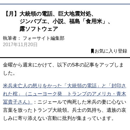
【月】大統領の電話、巨大地震対処、
ジンバブエ、小説、福島「食用米」、
露ソフトウェア
執筆者：
フォーサイト編集部
2017年11月20日
お気に入り登録
金曜から週末にかけて、以下の5本の記事をアップしま
した。
米兵未亡人の怒りをかった「大統領の電話」と「封印さ
れた棺」（ニューヨーク発 トランプのアメリカ・青木
冨貴子さん）
：ニジェールで殉死した米兵の妻に心ない
言葉を放ったトランプ大統領。兵士の気持ち、遺族の哀
しみに寄り添えない言動に批判が集まっています。