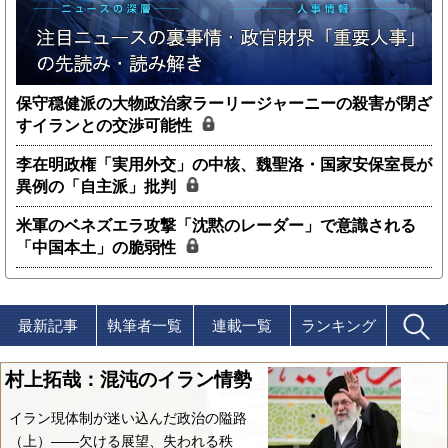
保守穏健派の大物政治家ラーリージャーニーの殺害が閉ざ
すイランとの交渉可能性
李在明政権「実用外交」の中核、魏聖洛・国家安保室長が
異例の「自主派」批判
米軍のベネズエラ攻撃「沈黙のレーダー」で意識される
「中国本土」の脆弱性
最新記事
執筆者一覧
連載一覧
ランキング
村上拓哉：混沌のイラン情勢
イラン現体制が迷い込んだ政治の隘路
（上）――欠ける展望、失われる秩