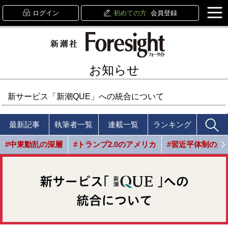
ログイン
初めての方
会員登録
お知らせ
新サービス「新潮QUE」への統合について
最新記事
執筆者一覧
連載一覧
ランキング
#中東動乱の深層
#トランプ2.0のアメリカ
#習近平体制の光