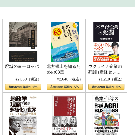
廃墟のヨーロッパ
北方領土を知るた
ウクライナ企業の
めの63章
死闘 (産経セレク
ト S 039)
¥2,860（税込）
¥2,640（税込）
¥1,210（税込）