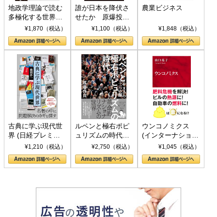
地政学理論で読む
誰が日本を降伏さ
農業ビジネス
多極化する世界：
せたか 原爆投
トランプとBRICS
下、ソ連参戦、そ
¥1,870（税込）
¥1,100（税込）
¥1,848（税込）
の挑戦
して聖断 (PHP新
書)
古典に学ぶ現代世
ルペンと極右ポピ
ウンコノミクス
界 (日経プレミア
ュリズムの時代：
(インターナショナ
シリーズ)
〈ヤヌス〉の二つ
ル新書)
¥1,210（税込）
¥2,750（税込）
¥1,045（税込）
の顔