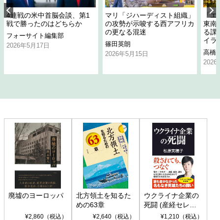
4連戦の米中首脳会談、第1
マリ「ジハーディスト組織」
「エ
戦で勝ったのはどちらか
の攻勢が示唆する西アフリカ
東南
の更なる混迷
る課
フォーサイト編集部
イラ
篠田英朗
2026年5月17日
高橋
2026年5月15日
202
廃墟のヨーロッパ
北方領土を知るた
ウクライナ企業の
めの63章
死闘 (産経セレク
ト S 039)
¥2,860（税込）
¥2,640（税込）
¥1,210（税込）