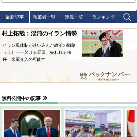
最新記事
執筆者一覧
連載一覧
ランキング
村上拓哉：混沌のイラン情勢
イラン現体制が迷い込んだ政治の隘路
（上）――欠ける展望、失われる秩
序、米軍介入の可能性
無料公開中の記事