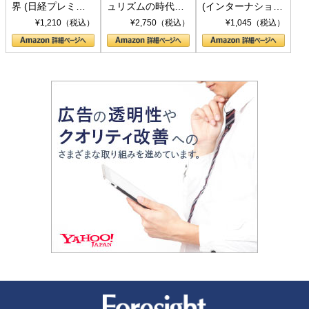
界 (日経プレミア
ュリズムの時代：
(インターナショナ
シリーズ)
〈ヤヌス〉の二つ
ル新書)
¥1,210（税込）
¥2,750（税込）
¥1,045（税込）
の顔
新潮社 Foresight