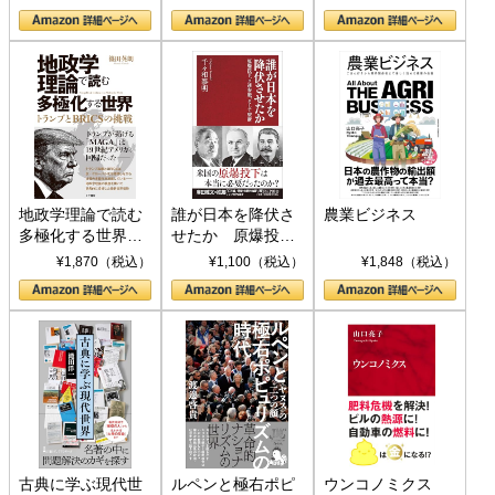
地政学理論で読む
誰が日本を降伏さ
農業ビジネス
多極化する世界：
せたか 原爆投
トランプとBRICS
下、ソ連参戦、そ
¥1,870（税込）
¥1,100（税込）
¥1,848（税込）
の挑戦
して聖断 (PHP新
書)
古典に学ぶ現代世
ルペンと極右ポピ
ウンコノミクス