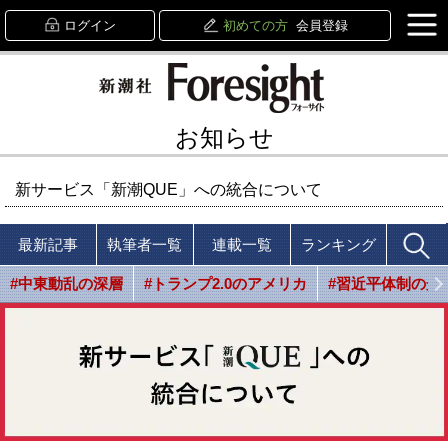
ログイン
初めての方
会員登録
お知らせ
新サービス「新潮QUE」への統合について
最新記事
執筆者一覧
連載一覧
ランキング
#中東動乱の深層
#トランプ2.0のアメリカ
#習近平体制の光