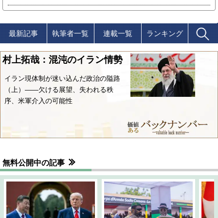
最新記事
執筆者一覧
連載一覧
ランキング
村上拓哉：混沌のイラン情勢
イラン現体制が迷い込んだ政治の隘路
（上）――欠ける展望、失われる秩
序、米軍介入の可能性
無料公開中の記事