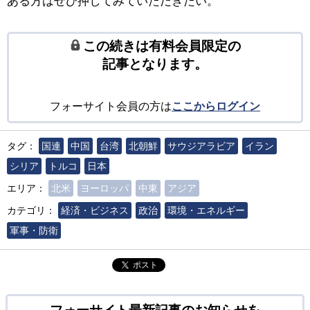
ある方はぜひ押してみていただきたい。
この続きは有料会員限定の
記事となります。
フォーサイト会員の方は
ここからログイン
タグ：
国連
中国
台湾
北朝鮮
サウジアラビア
イラン
シリア
トルコ
日本
エリア：
北米
ヨーロッパ
中東
アジア
カテゴリ：
経済・ビジネス
政治
環境・エネルギー
軍事・防衛
ポスト