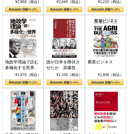
ト S 039)
¥2,860（税込）
¥2,640（税込）
¥1,210（税込）
地政学理論で読む
誰が日本を降伏さ
農業ビジネス
多極化する世界：
せたか 原爆投
トランプとBRICS
下、ソ連参戦、そ
¥1,870（税込）
¥1,100（税込）
¥1,848（税込）
の挑戦
して聖断 (PHP新
書)