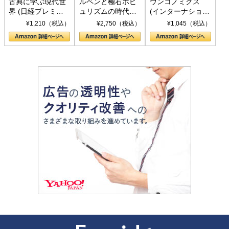
古典に学ぶ現代世
ルペンと極右ポピ
ウンコノミクス
界 (日経プレミア
ュリズムの時代：
(インターナショナ
シリーズ)
〈ヤヌス〉の二つ
ル新書)
¥1,210（税込）
¥2,750（税込）
¥1,045（税込）
の顔