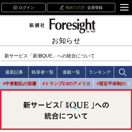
ログイン
初めての方
会員登録
お知らせ
新サービス「新潮QUE」への統合について
最新記事
執筆者一覧
連載一覧
ランキング
#中東動乱の深層
#トランプ2.0のアメリカ
#習近平体制の光