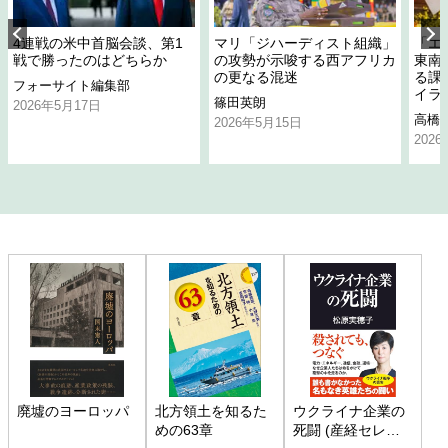
4連戦の米中首脳会談、第1
マリ「ジハーディスト組織」
「エ
戦で勝ったのはどちらか
の攻勢が示唆する西アフリカ
東南
の更なる混迷
る課
フォーサイト編集部
イラ
篠田英朗
2026年5月17日
高橋
2026年5月15日
202
廃墟のヨーロッパ
北方領土を知るた
ウクライナ企業の
めの63章
死闘 (産経セレク